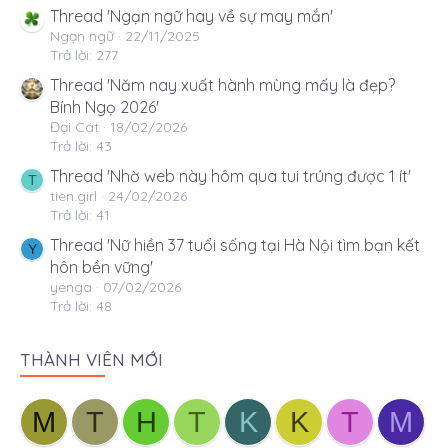
Thread 'Ngạn ngữ hay về sự may mắn'
Ngạn ngữ
22/11/2025
Trả lời: 277
Thread 'Năm nay xuất hành mùng mấy là đẹp?
Bính Ngọ 2026'
Đại Cát
18/02/2026
Trả lời: 43
Thread 'Nhờ web này hôm qua tui trúng được 1 ít'
T
tien.girl
24/02/2026
Trả lời: 41
Thread 'Nữ hiền 37 tuổi sống tại Hà Nội tìm bạn kết
Y
hôn bền vững'
yenga
07/02/2026
Trả lời: 48
THÀNH VIÊN MỚI
M
T
H
T
K
K
T
M