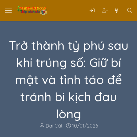
Trở thành tỷ phú sau
khi trúng số: Giữ bí
mật và tỉnh táo để
tránh bi kịch đau
lòng
T
N
Đại Cát
10/01/2026
h
g