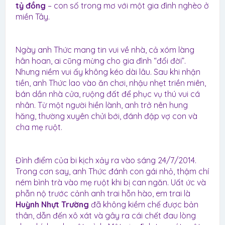
tỷ đồng
– con số trong mơ với một gia đình nghèo ở
miền Tây.
Ngày anh Thức mang tin vui về nhà, cả xóm làng
hân hoan, ai cũng mừng cho gia đình “đổi đời”.
Nhưng niềm vui ấy không kéo dài lâu. Sau khi nhận
tiền, anh Thức lao vào ăn chơi, nhậu nhẹt triền miên,
bán dần nhà cửa, ruộng đất để phục vụ thú vui cá
nhân. Từ một người hiền lành, anh trở nên hung
hăng, thường xuyên chửi bới, đánh đập vợ con và
cha mẹ ruột.
Đỉnh điểm của bi kịch xảy ra vào sáng 24/7/2014.
Trong cơn say, anh Thức đánh con gái nhỏ, thậm chí
ném bình trà vào mẹ ruột khi bị can ngăn. Uất ức và
phẫn nộ trước cảnh anh trai hỗn hào, em trai là
Huỳnh Nhựt Trường
đã không kiềm chế được bản
thân, dẫn đến xô xát và gây ra cái chết đau lòng