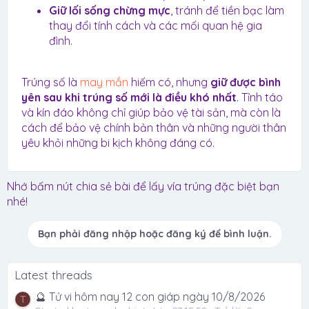
Giữ lối sống chừng mực
, tránh để tiền bạc làm
thay đổi tính cách và các mối quan hệ gia
đình.
Trúng số là
may mắn
hiếm có, nhưng
giữ được bình
yên sau khi trúng số mới là điều khó nhất
. Tỉnh táo
và kín đáo không chỉ giúp bảo vệ tài sản, mà còn là
cách để bảo vệ chính bản thân và những người thân
yêu khỏi những bi kịch không đáng có.
Nhớ bấm nút chia sẻ bài để lấy vía trúng đặc biệt bạn
nhé!
Bạn phải đăng nhập hoặc đăng ký để bình luận.
Latest threads
🔮 Tử vi hôm nay 12 con giáp ngày 10/8/2026
T