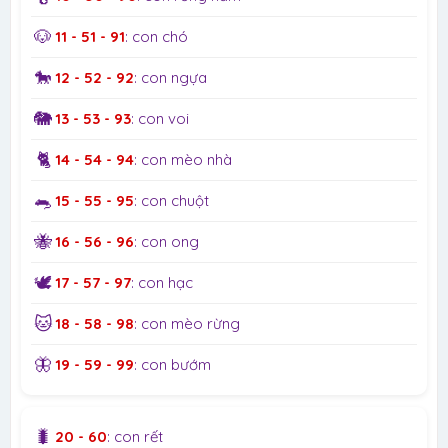
🐶
11 - 51 - 91
: con chó
🐎
12 - 52 - 92
: con ngựa
🐘
13 - 53 - 93
: con voi
🐈
14 - 54 - 94
: con mèo nhà
🐀
15 - 55 - 95
: con chuột
🐝
16 - 56 - 96
: con ong
🕊️
17 - 57 - 97
: con hạc
🐱
18 - 58 - 98
: con mèo rừng
🦋
19 - 59 - 99
: con bướm
🐛
20 - 60
: con rết