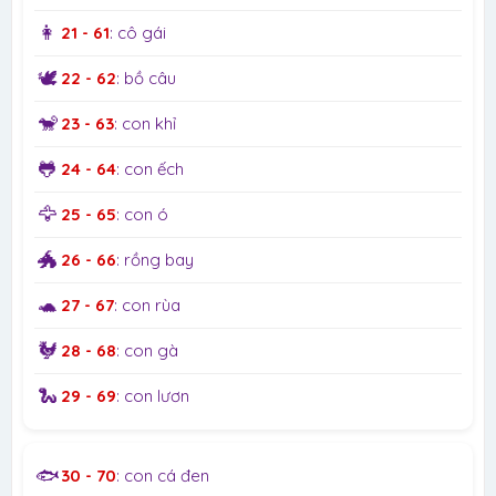
👩
21 - 61
: cô gái
🕊️
22 - 62
: bồ câu
🐒
23 - 63
: con khỉ
🐸
24 - 64
: con ếch
🦅
25 - 65
: con ó
🐲
26 - 66
: rồng bay
🐢
27 - 67
: con rùa
🐓
28 - 68
: con gà
🐍
29 - 69
: con lươn
🐟
30 - 70
: con cá đen