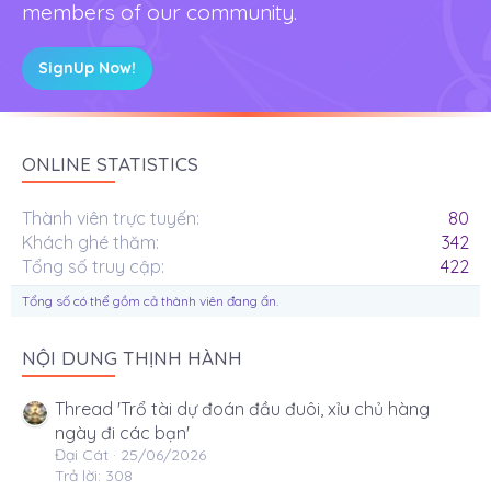
members of our community.
SignUp Now!
ONLINE STATISTICS
Thành viên trực tuyến
80
Khách ghé thăm
342
Tổng số truy cập
422
Tổng số có thể gồm cả thành viên đang ẩn.
NỘI DUNG THỊNH HÀNH
Thread 'Trổ tài dự đoán đầu đuôi, xỉu chủ hàng
ngày đi các bạn'
Đại Cát
25/06/2026
Trả lời: 308