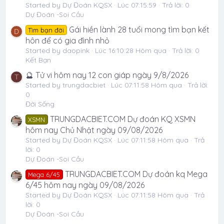
Started by Dự Đoán KQSX
Lúc 07:15:59
Trả lời: 0
Dự Đoán -Soi Cầu
Gái hiền lành 28 tuổi mong tìm bạn kết
Tìm bạn đời
D
hôn để có gia đình nhỏ
Started by daopink
Lúc 16:10:28 Hôm qua
Trả lời: 0
Kết Bạn
🔮 Tử vi hôm nay 12 con giáp ngày 9/8/2026
T
Started by trungdacbiet
Lúc 07:11:58 Hôm qua
Trả lời:
0
Đời Sống
TRUNGDACBIET.COM Dự đoán KQ XSMN
XSMN
hôm nay Chủ Nhật ngày 09/08/2026
Started by Dự Đoán KQSX
Lúc 07:11:58 Hôm qua
Trả
lời: 0
Dự Đoán -Soi Cầu
TRUNGDACBIET.COM Dự đoán kq Mega
Mega 6/45
6/45 hôm nay ngày 09/08/2026
Started by Dự Đoán KQSX
Lúc 07:11:58 Hôm qua
Trả
lời: 0
Dự Đoán -Soi Cầu