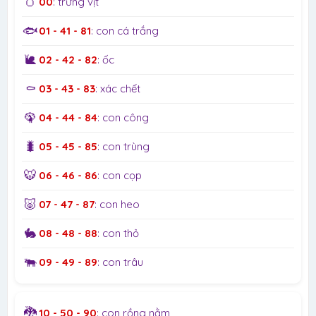
🥚
00
: trứng vịt
🐟
01 - 41 - 81
: con cá trắng
🐌
02 - 42 - 82
: ốc
⚰️
03 - 43 - 83
: xác chết
🦚
04 - 44 - 84
: con công
🐛
05 - 45 - 85
: con trùng
🐯
06 - 46 - 86
: con cọp
🐷
07 - 47 - 87
: con heo
🐇
08 - 48 - 88
: con thỏ
🐃
09 - 49 - 89
: con trâu
🐉
10 - 50 - 90
: con rồng nằm