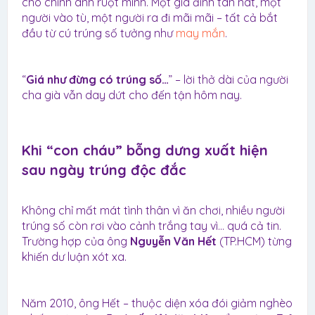
cho chính anh ruột mình. Một gia đình tan nát, một
người vào tù, một người ra đi mãi mãi – tất cả bắt
đầu từ cú trúng số tưởng như
may mắn
.
“
Giá như đừng có trúng số…
” – lời thở dài của người
cha già vẫn day dứt cho đến tận hôm nay.
Khi “con cháu” bỗng dưng xuất hiện
sau ngày trúng độc đắc​
Không chỉ mất mát tình thân vì ăn chơi, nhiều người
trúng số còn rơi vào cảnh trắng tay vì… quá cả tin.
Trường hợp của ông
Nguyễn Văn Hết
(TP.HCM) từng
khiến dư luận xót xa.
Năm 2010, ông Hết – thuộc diện xóa đói giảm nghèo