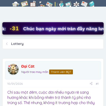
r
à
e
y
a
g
d
ử
s
i
t
-31
Chúc bạn ngày mới tràn đầy năng lượng!
a
r
t
Lottery
e
r
Đại Cát
Người trao may mắn
Thành viên BQT
10/01/2026
#1
Chỉ sau một đêm, cuộc đời nhiều người rẽ sang
hướng khác khi bỗng nhiên trở thành tỷ phú nhờ
trúng số. Thế nhưng, không ít trường hợp cho thấy