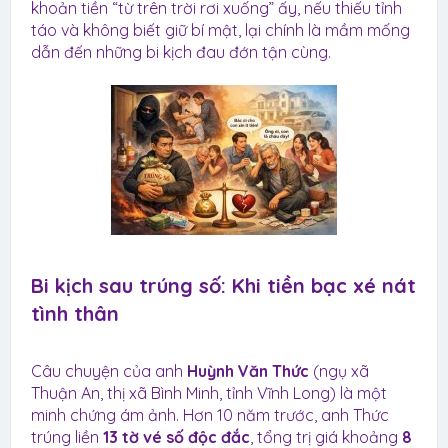
khoản tiền “từ trên trời rơi xuống” ấy, nếu thiếu tỉnh
táo và không biết giữ bí mật, lại chính là mầm mống
dẫn đến những bi kịch đau đớn tận cùng.
Bi kịch sau trúng số: Khi tiền bạc xé nát
tình thân​
Câu chuyện của anh
Huỳnh Văn Thức
(ngụ xã
Thuận An, thị xã Bình Minh, tỉnh Vĩnh Long) là một
minh chứng ám ảnh. Hơn 10 năm trước, anh Thức
trúng liền
13 tờ vé số độc đắc
, tổng trị giá khoảng
8