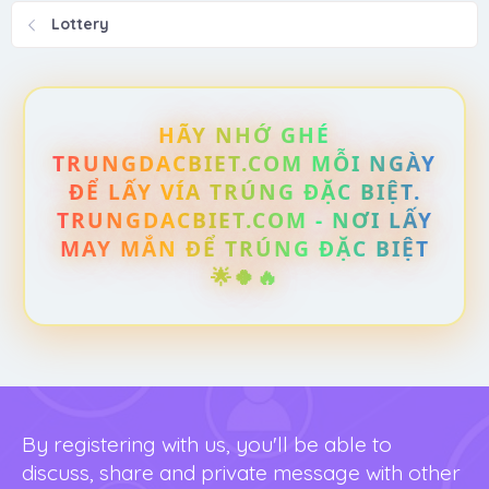
Lottery
HÃY NHỚ GHÉ
TRUNGDACBIET.COM MỖI NGÀY
ĐỂ LẤY VÍA TRÚNG ĐẶC BIỆT.
TRUNGDACBIET.COM - NƠI LẤY
MAY MẮN ĐỂ TRÚNG ĐẶC BIỆT
🌟🍀🔥
By registering with us, you'll be able to
discuss, share and private message with other