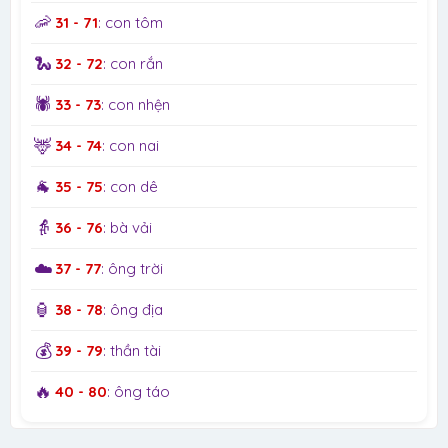
🦐
31 - 71
: con tôm
🐍
32 - 72
: con rắn
🕷️
33 - 73
: con nhện
🦌
34 - 74
: con nai
🐐
35 - 75
: con dê
👵
36 - 76
: bà vải
☁️
37 - 77
: ông trời
🏮
38 - 78
: ông địa
💰
39 - 79
: thần tài
🔥
40 - 80
: ông táo