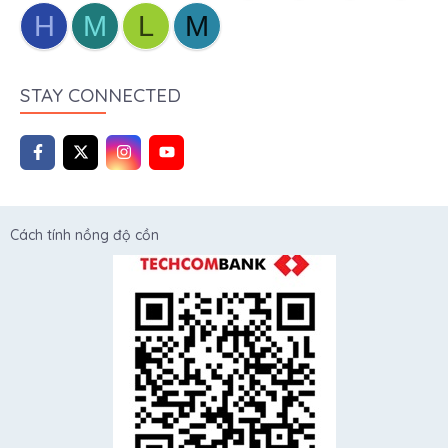
H
M
L
M
STAY CONNECTED
Cách tính nồng độ cồn