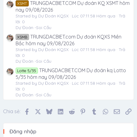
TRUNGDACBIET.COM Dự đoán KQ XSMT hôm
XSMT
nay 09/08/2026
Started by Dự Đoán KQSX
Lúc 07:11:58 Hôm qua
Trả
lời: 0
Dự Đoán -Soi Cầu
TRUNGDACBIET.com Dự đoán KQXS Miền
XSMB
Bắc hôm nay 09/08/2026
Started by Dự Đoán KQSX
Lúc 07:11:58 Hôm qua
Trả
lời: 0
Dự Đoán -Soi Cầu
TRUNGDACBIET.COM Dự đoán kq Lotto
Lotte 5/35
5/35 hôm nay 09/08/2026
Started by Dự Đoán KQSX
Lúc 07:11:58 Hôm qua
Trả
lời: 0
Dự Đoán -Soi Cầu
Facebook
X
Bluesky
LinkedIn
Reddit
Pinterest
Tumblr
WhatsApp
Email
Li
Chia sẻ:
Đăng nhập