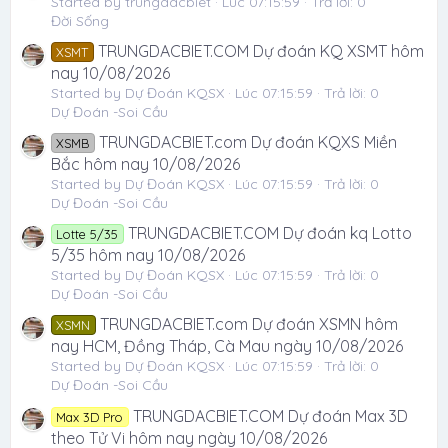
Started by trungdacbiet
Lúc 07:15:59
Trả lời: 0
Đời Sống
TRUNGDACBIET.COM Dự đoán KQ XSMT hôm
XSMT
nay 10/08/2026
Started by Dự Đoán KQSX
Lúc 07:15:59
Trả lời: 0
Dự Đoán -Soi Cầu
TRUNGDACBIET.com Dự đoán KQXS Miền
XSMB
Bắc hôm nay 10/08/2026
Started by Dự Đoán KQSX
Lúc 07:15:59
Trả lời: 0
Dự Đoán -Soi Cầu
TRUNGDACBIET.COM Dự đoán kq Lotto
Lotte 5/35
5/35 hôm nay 10/08/2026
Started by Dự Đoán KQSX
Lúc 07:15:59
Trả lời: 0
Dự Đoán -Soi Cầu
TRUNGDACBIET.com Dự đoán XSMN hôm
XSMN
nay HCM, Đồng Tháp, Cà Mau ngày 10/08/2026
Started by Dự Đoán KQSX
Lúc 07:15:59
Trả lời: 0
Dự Đoán -Soi Cầu
TRUNGDACBIET.COM Dự đoán Max 3D
Max 3D Pro
theo Tử Vi hôm nay ngày 10/08/2026