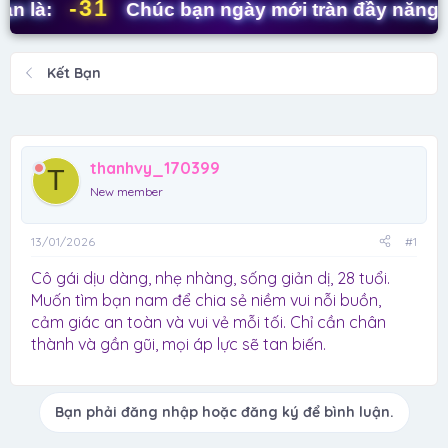
t
-31
là:
Chúc bạn ngày mới tràn đầy năng lư
a
r
t
Kết Bạn
e
r
thanhvy_170399
T
New member
13/01/2026
#1
Cô gái dịu dàng, nhẹ nhàng, sống giản dị, 28 tuổi.
Muốn tìm bạn nam để chia sẻ niềm vui nỗi buồn,
cảm giác an toàn và vui vẻ mỗi tối. Chỉ cần chân
thành và gần gũi, mọi áp lực sẽ tan biến.
Bạn phải đăng nhập hoặc đăng ký để bình luận.