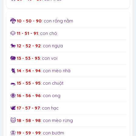
🐉
10 - 50 - 90
: con rồng nằm
🐶
11 - 51 - 91
: con chó
🐎
12 - 52 - 92
: con ngựa
🐘
13 - 53 - 93
: con voi
🐈
14 - 54 - 94
: con mèo nhà
🐀
15 - 55 - 95
: con chuột
🐝
16 - 56 - 96
: con ong
🕊️
17 - 57 - 97
: con hạc
🐱
18 - 58 - 98
: con mèo rừng
🦋
19 - 59 - 99
: con bướm