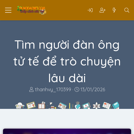
Tìm người đàn ông
tử tế để trò chuyện
lâu dài
T
N
thanhvy_170399
13/01/2026
h
g
r
à
e
y
a
g
d
ử
s
i