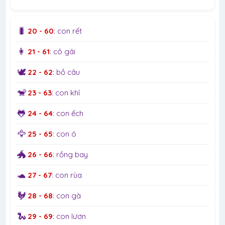
🐛
20 - 60
: con rết
👩
21 - 61
: cô gái
🕊️
22 - 62
: bồ câu
🐒
23 - 63
: con khỉ
🐸
24 - 64
: con ếch
🦅
25 - 65
: con ó
🐲
26 - 66
: rồng bay
🐢
27 - 67
: con rùa
🐓
28 - 68
: con gà
🐍
29 - 69
: con lươn