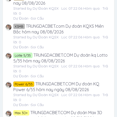
nay 08/08/2026
Started by Dự Đoán KQSX
Lúc 07:22:06 Hôm qua
Trả
lời: 0
Dự Đoán -Soi Cầu
TRUNGDACBIET.com Dự đoán KQXS Miền
XSMB
Bắc hôm nay 08/08/2026
Started by Dự Đoán KQSX
Lúc 07:22:06 Hôm qua
Trả
lời: 0
Dự Đoán -Soi Cầu
TRUNGDACBIET.COM Dự đoán kq Lotto
Lotte 5/35
5/35 hôm nay 08/08/2026
Started by Dự Đoán KQSX
Lúc 07:22:06 Hôm qua
Trả
lời: 0
Dự Đoán -Soi Cầu
TRUNGDACBIET.COM Dự đoán KQ
Power 6/55
Power 6/55 hôm nay ngày 08/08/2026
Started by Dự Đoán KQSX
Lúc 07:22:06 Hôm qua
Trả
lời: 0
Dự Đoán -Soi Cầu
TRUNGDACBIET.COM Dự đoán Max 3D
Max 3D+