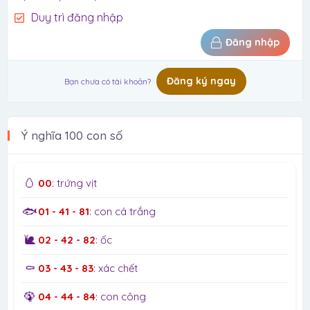
Duy trì đăng nhập
Đăng nhập
Đăng ký ngay
Bạn chưa có tài khoản?
Ý nghĩa 100 con số
🥚
00
: trứng vịt
🐟
01 - 41 - 81
: con cá trắng
🐌
02 - 42 - 82
: ốc
⚰️
03 - 43 - 83
: xác chết
🦚
04 - 44 - 84
: con công