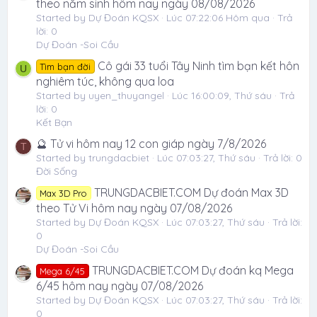
theo năm sinh hôm nay ngày 08/08/2026
Started by Dự Đoán KQSX
Lúc 07:22:06 Hôm qua
Trả
lời: 0
Dự Đoán -Soi Cầu
Cô gái 33 tuổi Tây Ninh tìm bạn kết hôn
Tìm bạn đời
U
nghiêm túc, không qua loa
Started by uyen_thuyangel
Lúc 16:00:09, Thứ sáu
Trả
lời: 0
Kết Bạn
🔮 Tử vi hôm nay 12 con giáp ngày 7/8/2026
T
Started by trungdacbiet
Lúc 07:03:27, Thứ sáu
Trả lời: 0
Đời Sống
TRUNGDACBIET.COM Dự đoán Max 3D
Max 3D Pro
theo Tử Vi hôm nay ngày 07/08/2026
Started by Dự Đoán KQSX
Lúc 07:03:27, Thứ sáu
Trả lời:
0
Dự Đoán -Soi Cầu
TRUNGDACBIET.COM Dự đoán kq Mega
Mega 6/45
6/45 hôm nay ngày 07/08/2026
Started by Dự Đoán KQSX
Lúc 07:03:27, Thứ sáu
Trả lời:
0