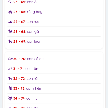
🦅
25 - 65
: con ó
🐲
26 - 66
: rồng bay
🐢
27 - 67
: con rùa
🐓
28 - 68
: con gà
🐍
29 - 69
: con lươn
🐟
30 - 70
: con cá đen
🦐
31 - 71
: con tôm
🐍
32 - 72
: con rắn
🕷️
33 - 73
: con nhện
🦌
34 - 74
: con nai