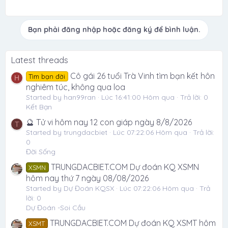
Bạn phải đăng nhập hoặc đăng ký để bình luận.
Latest threads
Cô gái 26 tuổi Trà Vinh tìm bạn kết hôn
Tìm bạn đời
H
nghiêm túc, không qua loa
Started by han99ran
Lúc 16:41:00 Hôm qua
Trả lời: 0
Kết Bạn
🔮 Tử vi hôm nay 12 con giáp ngày 8/8/2026
T
Started by trungdacbiet
Lúc 07:22:06 Hôm qua
Trả lời:
0
Đời Sống
TRUNGDACBIET.COM Dự đoán KQ XSMN
XSMN
hôm nay thứ 7 ngày 08/08/2026
Started by Dự Đoán KQSX
Lúc 07:22:06 Hôm qua
Trả
lời: 0
Dự Đoán -Soi Cầu
TRUNGDACBIET.COM Dự đoán KQ XSMT hôm
XSMT