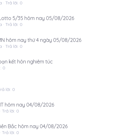
a
Trả lời: 0
otto 5/35 hôm nay 05/08/2026
a
Trả lời: 0
N hôm nay thứ 4 ngày 05/08/2026
a
Trả lời: 0
 bạn kết hôn nghiêm túc
i: 0
rả lời: 0
T hôm nay 04/08/2026
Trả lời: 0
ền Bắc hôm nay 04/08/2026
Trả lời: 0