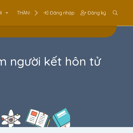
I
THÀNH VIÊN
Đăng nhập
Đăng ký
m người kết hôn tử