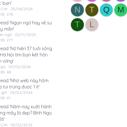
c bạn'
N
T
Q
M
 Cát
25/06/2026
lời: 278
read 'Ngạn ngữ hay về sự
T
L
y mắn'
ạn ngữ
22/11/2025
lời: 277
ead 'Nữ hiền 37 tuổi sống
 Hà Nội tìm bạn kết hôn
n vững'
nga
07/02/2026
lời: 48
read 'Nhờ web này hôm
 tui trúng được 1 ít'
.girl
24/02/2026
lời: 41
read 'Năm nay xuất hành
ng mấy là đẹp? Bính Ngọ
6'
 Cát
18/02/2026