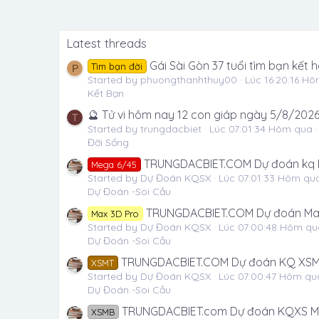
Latest threads
Gái Sài Gòn 37 tuổi tìm bạn kết 
Tìm bạn đời
P
Started by phuongthanhthuy00
Lúc 16:20:16 H
Kết Bạn
🔮 Tử vi hôm nay 12 con giáp ngày 5/8/202
T
Started by trungdacbiet
Lúc 07:01:34 Hôm qua
Đời Sống
TRUNGDACBIET.COM Dự đoán kq 
Mega 6/45
Started by Dự Đoán KQSX
Lúc 07:01:33 Hôm qu
Dự Đoán -Soi Cầu
TRUNGDACBIET.COM Dự đoán Max
Max 3D Pro
Started by Dự Đoán KQSX
Lúc 07:00:48 Hôm qu
Dự Đoán -Soi Cầu
TRUNGDACBIET.COM Dự đoán KQ XSM
XSMT
Started by Dự Đoán KQSX
Lúc 07:00:47 Hôm qu
Dự Đoán -Soi Cầu
TRUNGDACBIET.com Dự đoán KQXS M
XSMB