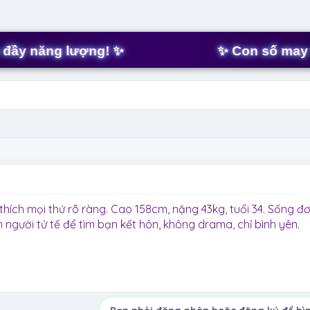
t
a
r
t
năng lượng! ✨
✨ Con số may mắn h
e
r
thích mọi thứ rõ ràng. Cao 158cm, nặng 43kg, tuổi 34. Sống đ
m người tử tế để tìm bạn kết hôn, không drama, chỉ bình yên.