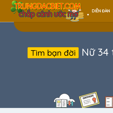
DIỄN ĐÀN
Nữ 34 
Tìm bạn đời