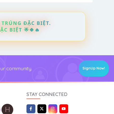
 TRÚNG ĐẶC BIỆT.
C BIỆT 🌟🍀🔥
 our community.
SignUp Now!
STAY CONNECTED
H