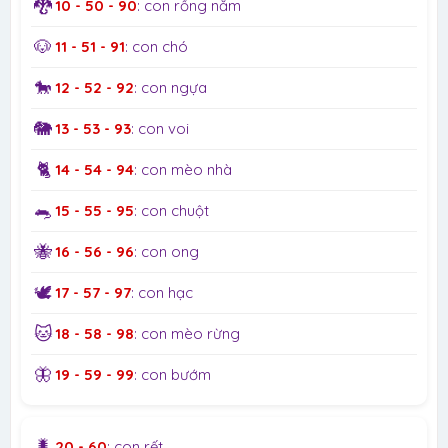
🐉
10 - 50 - 90
: con rồng nằm
🐶
11 - 51 - 91
: con chó
🐎
12 - 52 - 92
: con ngựa
🐘
13 - 53 - 93
: con voi
🐈
14 - 54 - 94
: con mèo nhà
🐀
15 - 55 - 95
: con chuột
🐝
16 - 56 - 96
: con ong
🕊️
17 - 57 - 97
: con hạc
🐱
18 - 58 - 98
: con mèo rừng
🦋
19 - 59 - 99
: con bướm
🐛
20 - 60
: con rết