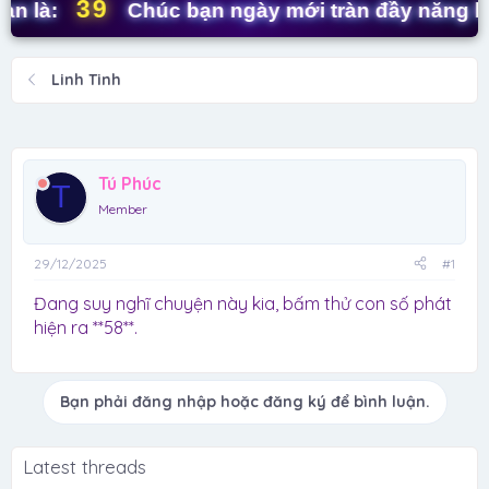
t
39
 là:
Chúc bạn ngày mới tràn đầy năng lượ
a
r
t
Linh Tinh
e
r
Tú Phúc
T
Member
29/12/2025
#1
Đang suy nghĩ chuyện này kia, bấm thử con số phát
hiện ra **58**.
Bạn phải đăng nhập hoặc đăng ký để bình luận.
Latest threads