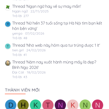
Thread 'Ngạn ngữ hay về sự may mắn'
Ngạn ngữ
22/11/2025
Trả lời: 277
Thread 'Nữ hiền 37 tuổi sống tại Hà Nội tìm bạn kết
Y
hôn bền vững'
yenga
07/02/2026
Trả lời: 48
Thread 'Nhờ web này hôm qua tui trúng được 1 ít'
T
tien.girl
24/02/2026
Trả lời: 41
Thread 'Năm nay xuất hành mùng mấy là đẹp?
Bính Ngọ 2026'
Đại Cát
18/02/2026
Trả lời: 43
THÀNH VIÊN MỚI
D
H
K
T
N
K
N
N