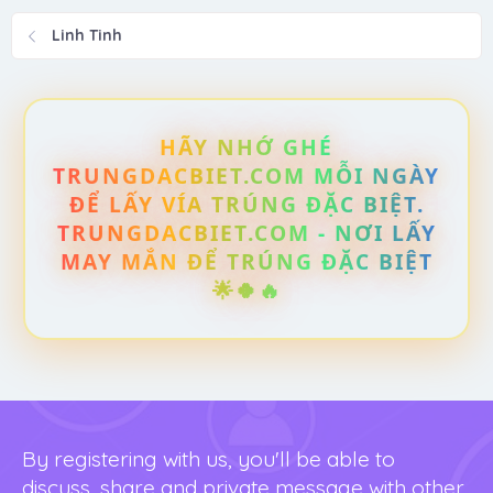
Linh Tinh
HÃY NHỚ GHÉ
TRUNGDACBIET.COM MỖI NGÀY
ĐỂ LẤY VÍA TRÚNG ĐẶC BIỆT.
TRUNGDACBIET.COM - NƠI LẤY
MAY MẮN ĐỂ TRÚNG ĐẶC BIỆT
🌟🍀🔥
By registering with us, you'll be able to
discuss, share and private message with other