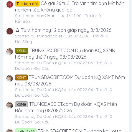
Cô gái 26 tuổi Trà Vinh tìm bạn kết hôn
Tìm bạn đời
H
nghiêm túc, không qua loa
Started by han99ran
Lúc 16:41:00
Trả lời: 0
Kết Bạn
🔮 Tử vi hôm nay 12 con giáp ngày 8/8/2026
T
Started by trungdacbiet
Lúc 07:22:06
Trả lời: 0
Đời Sống
TRUNGDACBIET.COM Dự đoán KQ XSMN
XSMN
hôm nay thứ 7 ngày 08/08/2026
Started by Dự Đoán KQSX
Lúc 07:22:06
Trả lời: 0
Dự Đoán -Soi Cầu
TRUNGDACBIET.COM Dự đoán KQ XSMT hôm
XSMT
nay 08/08/2026
Started by Dự Đoán KQSX
Lúc 07:22:06
Trả lời: 0
Dự Đoán -Soi Cầu
TRUNGDACBIET.com Dự đoán KQXS Miền
XSMB
Bắc hôm nay 08/08/2026
Started by Dự Đoán KQSX
Lúc 07:22:06
Trả lời: 0
Dự Đoán -Soi Cầu
TRUNGDACBIET.COM Dự đoán kq Lotto
Lotte 5/35