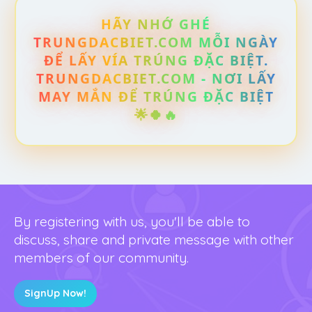
HÃY NHỚ GHÉ
TRUNGDACBIET.COM MỖI NGÀY
ĐỂ LẤY VÍA TRÚNG ĐẶC BIỆT.
TRUNGDACBIET.COM - NƠI LẤY
MAY MẮN ĐỂ TRÚNG ĐẶC BIỆT
🌟🍀🔥
By registering with us, you'll be able to
discuss, share and private message with other
members of our community.
SignUp Now!