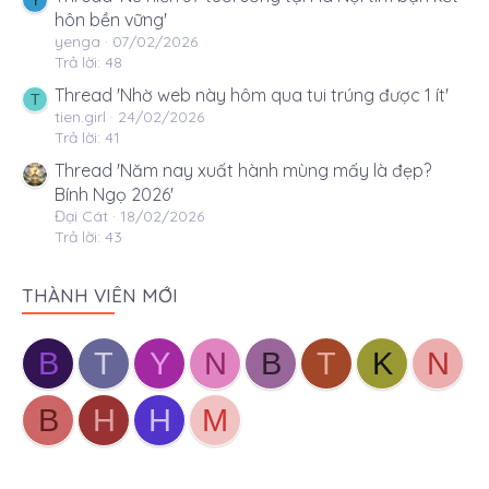
Y
hôn bền vững'
yenga
07/02/2026
Trả lời: 48
Thread 'Nhờ web này hôm qua tui trúng được 1 ít'
T
tien.girl
24/02/2026
Trả lời: 41
Thread 'Năm nay xuất hành mùng mấy là đẹp?
Bính Ngọ 2026'
Đại Cát
18/02/2026
Trả lời: 43
THÀNH VIÊN MỚI
B
T
Y
N
B
T
K
N
B
H
H
M