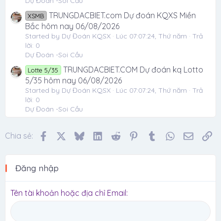
Dự Đoán -Soi Cầu
TRUNGDACBIET.com Dự đoán KQXS Miền
XSMB
Bắc hôm nay 06/08/2026
Started by Dự Đoán KQSX
Lúc 07:07:24, Thứ năm
Trả
lời: 0
Dự Đoán -Soi Cầu
TRUNGDACBIET.COM Dự đoán kq Lotto
Lotte 5/35
5/35 hôm nay 06/08/2026
Started by Dự Đoán KQSX
Lúc 07:07:24, Thứ năm
Trả
lời: 0
Dự Đoán -Soi Cầu
Facebook
X
Bluesky
LinkedIn
Reddit
Pinterest
Tumblr
WhatsApp
Email
Li
Chia sẻ:
Đăng nhập
Tên tài khoản hoặc địa chỉ Email