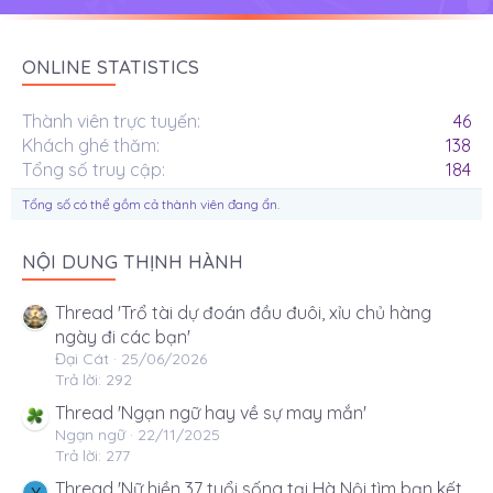
ONLINE STATISTICS
Thành viên trực tuyến
46
Khách ghé thăm
138
Tổng số truy cập
184
Tổng số có thể gồm cả thành viên đang ẩn.
NỘI DUNG THỊNH HÀNH
Thread 'Trổ tài dự đoán đầu đuôi, xỉu chủ hàng
ngày đi các bạn'
Đại Cát
25/06/2026
Trả lời: 292
Thread 'Ngạn ngữ hay về sự may mắn'
Ngạn ngữ
22/11/2025
Trả lời: 277
Thread 'Nữ hiền 37 tuổi sống tại Hà Nội tìm bạn kết