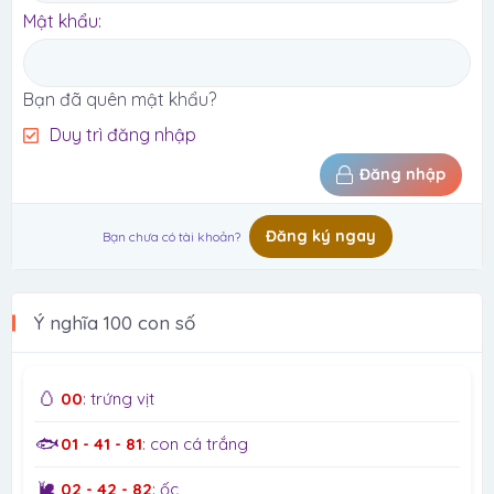
Mật khẩu
Bạn đã quên mật khẩu?
Duy trì đăng nhập
Đăng nhập
Đăng ký ngay
Bạn chưa có tài khoản?
Ý nghĩa 100 con số
🥚
00
: trứng vịt
🐟
01 - 41 - 81
: con cá trắng
🐌
02 - 42 - 82
: ốc