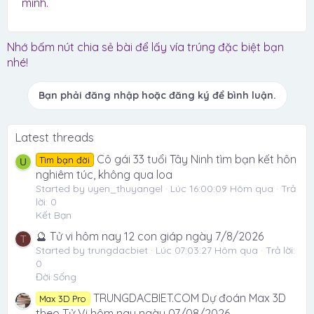
mình.
Nhớ bấm nút chia sẻ bài để lấy vía trúng đặc biệt bạn
nhé!
Bạn phải đăng nhập hoặc đăng ký để bình luận.
Latest threads
Cô gái 33 tuổi Tây Ninh tìm bạn kết hôn
Tìm bạn đời
U
nghiêm túc, không qua loa
Started by uyen_thuyangel
Lúc 16:00:09 Hôm qua
Trả
lời: 0
Kết Bạn
🔮 Tử vi hôm nay 12 con giáp ngày 7/8/2026
T
Started by trungdacbiet
Lúc 07:03:27 Hôm qua
Trả lời:
0
Đời Sống
TRUNGDACBIET.COM Dự đoán Max 3D
Max 3D Pro
theo Tử Vi hôm nay ngày 07/08/2026