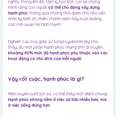
nghĩa. Trong khi đó, tâm lý học tích cực lại chứng
minh rằng con người
có thể chủ động xây dựng
hạnh phúc
thông qua những thói quen nhỏ như viết
nhật ký biết ơn, thiền chánh niệm hay nuôi dưỡng
các mối quan hệ lành mạnh.
Nghiên cứu của giáo sư Sonja Lyubomirsky cho
thấy, dù một phần hạnh phúc mang tính di truyền,
khoảng 40% mức độ hạnh phúc phụ thuộc vào các
hoạt động có chủ đích của mỗi người
.
Vậy rốt cuộc, hạnh phúc là gì?​
Nhìn xuyên suốt lịch sử, có thể thấy một điểm chung:
Hạnh phúc không nằm ở việc sở hữu nhiều hơn, mà
ở việc sống đúng hơn.