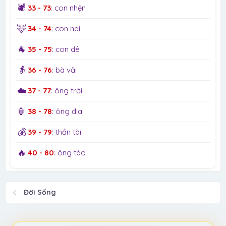
🕷️
33 - 73
: con nhện
🦌
34 - 74
: con nai
🐐
35 - 75
: con dê
👵
36 - 76
: bà vải
☁️
37 - 77
: ông trời
🏮
38 - 78
: ông địa
💰
39 - 79
: thần tài
🔥
40 - 80
: ông táo
Đời Sống