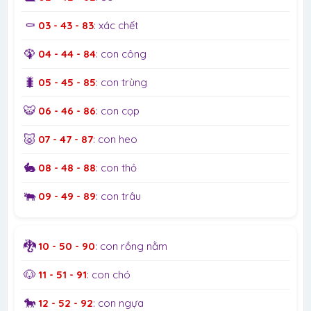
⚰️
03 - 43 - 83
: xác chết
🦚
04 - 44 - 84
: con công
🐛
05 - 45 - 85
: con trùng
🐯
06 - 46 - 86
: con cọp
🐷
07 - 47 - 87
: con heo
🐇
08 - 48 - 88
: con thỏ
🐃
09 - 49 - 89
: con trâu
🐉
10 - 50 - 90
: con rồng nằm
🐶
11 - 51 - 91
: con chó
🐎
12 - 52 - 92
: con ngựa