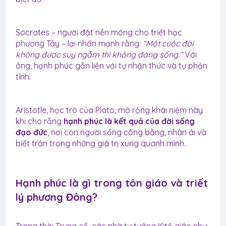
Socrates – người đặt nền móng cho triết học
phương Tây – lại nhấn mạnh rằng:
“Một cuộc đời
không được suy ngẫm thì không đáng sống.”
Với
ông, hạnh phúc gắn liền với tự nhận thức và tự phản
tỉnh.
Aristotle, học trò của Plato, mở rộng khái niệm này
khi cho rằng
hạnh phúc là kết quả của đời sống
đạo đức
, nơi con người sống công bằng, nhân ái và
biết trân trọng những giá trị xung quanh mình.
Hạnh phúc là gì trong tôn giáo và triết
lý phương Đông?​
Trong thời Trung cổ, các nhà tư tưởng Kitô giáo như