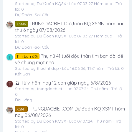
Started by Dự Đoán KQSX
Lúc 07:03:27 Hôm qua
Trả
lời: 0
Dự Đoán -Soi Cầu
TRUNGDACBIET Dự đoán KQ XSMN hôm nay
XSMN
thứ 6 ngày 07/08/2026
Started by Dự Đoán KQSX
Lúc 07:03:27 Hôm qua
Trả
lời: 0
Dự Đoán -Soi Cầu
Phụ nữ 41 tuổi độc thân tìm bạn đời để
Tìm bạn đời
T
về chung một nhà
Started by thudinhdep
Lúc 16:06:06, Thứ năm
Trả lời: 0
Kết Bạn
🔮 Tử vi hôm nay 12 con giáp ngày 6/8/2026
T
Started by trungdacbiet
Lúc 07:07:24, Thứ năm
Trả lời:
0
Đời Sống
TRUNGDACBIET.COM Dự đoán KQ XSMT hôm
XSMT
nay 06/08/2026
Started by Dự Đoán KQSX
Lúc 07:07:24, Thứ năm
Trả
lời: 0