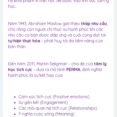
rời khỏi phạm vi triết học để bước vào lĩnh vực tâm lý
học.
Năm 1943, Abraham Maslow giới thiệu
tháp nhu cầu
,
cho rằng con người chỉ thực sự hạnh phúc khi các
nhu cầu cơ bản được đáp ứng và cuối cùng đạt tới
tự hiện thực hóa
– phát huy tối đa tiềm năng của
bản thân.
Đến năm 2011, Martin Seligman – cha đẻ của
tâm lý
học tích cực
– đưa ra mô hình
PERMA
, định nghĩa
hạnh phúc là sự kết hợp của:
Cảm xúc tích cực (Positive emotions)
Sự gắn kết (Engagement)
Các mối quan hệ tích cực (Relationships)
Ý nghĩa cuộc sống (Meaning)