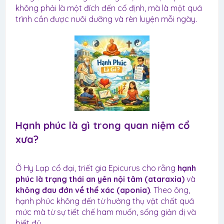
không phải là một đích đến cố định, mà là một quá
trình cần được nuôi dưỡng và rèn luyện mỗi ngày.
Hạnh phúc là gì trong quan niệm cổ
xưa?​
Ở Hy Lạp cổ đại, triết gia Epicurus cho rằng
hạnh
phúc là trạng thái an yên nội tâm (ataraxia)
và
không đau đớn về thể xác (aponia)
. Theo ông,
hạnh phúc không đến từ hưởng thụ vật chất quá
mức mà từ sự tiết chế ham muốn, sống giản dị và
biết đủ.