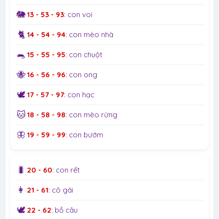
🐘
13 - 53 - 93
: con voi
🐈
14 - 54 - 94
: con mèo nhà
🐀
15 - 55 - 95
: con chuột
🐝
16 - 56 - 96
: con ong
🕊️
17 - 57 - 97
: con hạc
🐱
18 - 58 - 98
: con mèo rừng
🦋
19 - 59 - 99
: con bướm
🐛
20 - 60
: con rết
👩
21 - 61
: cô gái
🕊️
22 - 62
: bồ câu