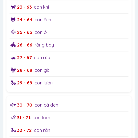
🐒
23 - 63
: con khỉ
🐸
24 - 64
: con ếch
🦅
25 - 65
: con ó
🐲
26 - 66
: rồng bay
🐢
27 - 67
: con rùa
🐓
28 - 68
: con gà
🐍
29 - 69
: con lươn
🐟
30 - 70
: con cá đen
🦐
31 - 71
: con tôm
🐍
32 - 72
: con rắn