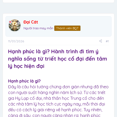
r
Đại Cát
Người trao may mắn
Thành viên BQT
11/01/2026
#1
Hạnh phúc là gì? Hành trình đi tìm ý
nghĩa sống từ triết học cổ đại đến tâm
lý học hiện đại​
Hạnh phúc là gì?
Đây là câu hỏi tưởng chừng đơn giản nhưng đã theo
con người suốt hàng nghìn năm lịch sử. Từ các triết
gia Hy Lạp cổ đại, nhà thần học Trung cổ cho đến
các nhà tâm lý học tích cực ngày nay, mỗi thời đại
đều có cách lý giải riêng về hạnh phúc. Tuy nhiên,
càng đi sâu, con người càng nhận ra: hạnh phúc