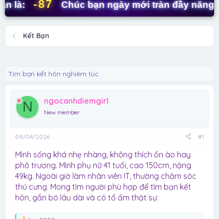
t
-87
là:
Chúc bạn ngày mới tràn đầy năng lư
a
r
t
Kết Bạn
e
r
Tìm bạn kết hôn nghiêm túc
ngocanhdiemgirl
N
New member
09/04/2026
#1
Mình sống khá nhẹ nhàng, không thích ồn ào hay
phô trương. Mình phụ nữ 41 tuổi, cao 150cm, nặng
49kg. Ngoài giờ làm nhân viên IT, thường chăm sóc
thú cưng. Mong tìm người phù hợp để tìm bạn kết
hôn, gắn bó lâu dài và có tổ ấm thật sự.