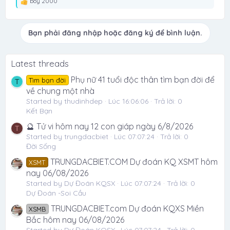
boy 2000
R
e
a
c
Bạn phải đăng nhập hoặc đăng ký để bình luận.
t
i
o
n
Latest threads
s
:
Phụ nữ 41 tuổi độc thân tìm bạn đời để
Tìm bạn đời
T
về chung một nhà
Started by thudinhdep
Lúc 16:06:06
Trả lời: 0
Kết Bạn
🔮 Tử vi hôm nay 12 con giáp ngày 6/8/2026
T
Started by trungdacbiet
Lúc 07:07:24
Trả lời: 0
Đời Sống
TRUNGDACBIET.COM Dự đoán KQ XSMT hôm
XSMT
nay 06/08/2026
Started by Dự Đoán KQSX
Lúc 07:07:24
Trả lời: 0
Dự Đoán -Soi Cầu
TRUNGDACBIET.com Dự đoán KQXS Miền
XSMB
Bắc hôm nay 06/08/2026