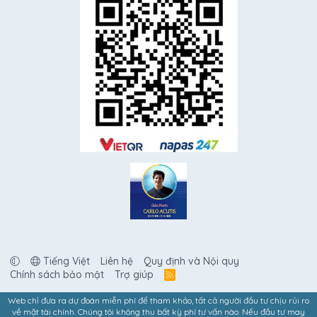
Tiếng Việt
Liên hệ
Quy định và Nội quy
Chính sách bảo mật
Trợ giúp
R
S
S
Web chỉ đưa ra dự đoán miễn phí để tham khảo, tất cả người đầu tư chịu rủi ro
về mặt tài chính. Chúng tôi không thu bất kỳ phí tư vấn nào. Nếu đầu tư may