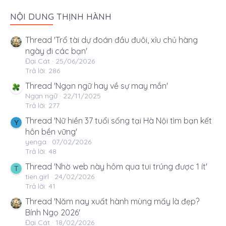
NỘI DUNG THỊNH HÀNH
Thread 'Trổ tài dự đoán đầu đuôi, xỉu chủ hàng
ngày đi các bạn'
Đại Cát
25/06/2026
Trả lời: 286
Thread 'Ngạn ngữ hay về sự may mắn'
Ngạn ngữ
22/11/2025
Trả lời: 277
Thread 'Nữ hiền 37 tuổi sống tại Hà Nội tìm bạn kết
Y
hôn bền vững'
yenga
07/02/2026
Trả lời: 48
Thread 'Nhờ web này hôm qua tui trúng được 1 ít'
T
tien.girl
24/02/2026
Trả lời: 41
Thread 'Năm nay xuất hành mùng mấy là đẹp?
Bính Ngọ 2026'
Đại Cát
18/02/2026