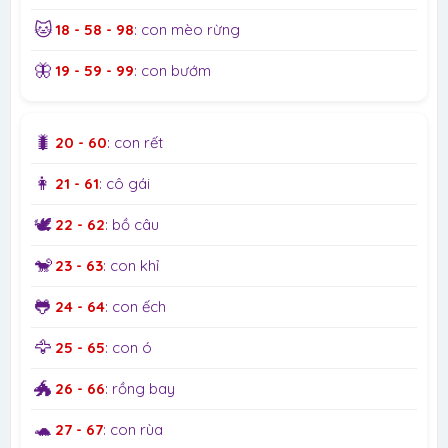
🐱
18 - 58 - 98
: con mèo rừng
🦋
19 - 59 - 99
: con bướm
🐛
20 - 60
: con rết
👩
21 - 61
: cô gái
🕊️
22 - 62
: bồ câu
🐒
23 - 63
: con khỉ
🐸
24 - 64
: con ếch
🦅
25 - 65
: con ó
🐲
26 - 66
: rồng bay
🐢
27 - 67
: con rùa