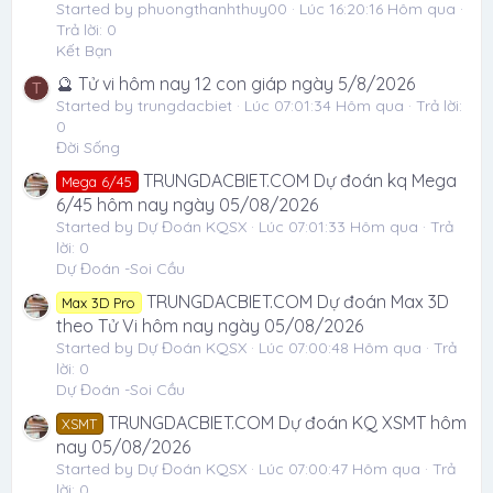
Started by phuongthanhthuy00
Lúc 16:20:16 Hôm qua
Trả lời: 0
Kết Bạn
🔮 Tử vi hôm nay 12 con giáp ngày 5/8/2026
T
Started by trungdacbiet
Lúc 07:01:34 Hôm qua
Trả lời:
0
Đời Sống
TRUNGDACBIET.COM Dự đoán kq Mega
Mega 6/45
6/45 hôm nay ngày 05/08/2026
Started by Dự Đoán KQSX
Lúc 07:01:33 Hôm qua
Trả
lời: 0
Dự Đoán -Soi Cầu
TRUNGDACBIET.COM Dự đoán Max 3D
Max 3D Pro
theo Tử Vi hôm nay ngày 05/08/2026
Started by Dự Đoán KQSX
Lúc 07:00:48 Hôm qua
Trả
lời: 0
Dự Đoán -Soi Cầu
TRUNGDACBIET.COM Dự đoán KQ XSMT hôm
XSMT
nay 05/08/2026
Started by Dự Đoán KQSX
Lúc 07:00:47 Hôm qua
Trả
lời: 0