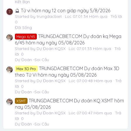
Kết Bạn
🔮 Tử vi hôm nay 12 con giáp ngày 5/8/2026
T
Started by trungdacbiet
Lúc 07:01:34 Hôm qua
Trả lời:
0
Đời Sống
TRUNGDACBIET.COM Dự đoán kq Mega
Mega 6/45
6/45 hôm nay ngày 05/08/2026
Started by Dự Đoán KQSX
Lúc 07:01:33 Hôm qua
Trả
lời: 0
Dự Đoán -Soi Cầu
TRUNGDACBIET.COM Dự đoán Max 3D
Max 3D Pro
theo Tử Vi hôm nay ngày 05/08/2026
Started by Dự Đoán KQSX
Lúc 07:00:48 Hôm qua
Trả
lời: 0
Dự Đoán -Soi Cầu
TRUNGDACBIET.COM Dự đoán KQ XSMT hôm
XSMT
nay 05/08/2026
Started by Dự Đoán KQSX
Lúc 07:00:47 Hôm qua
Trả
lời: 0
Dự Đoán -Soi Cầu