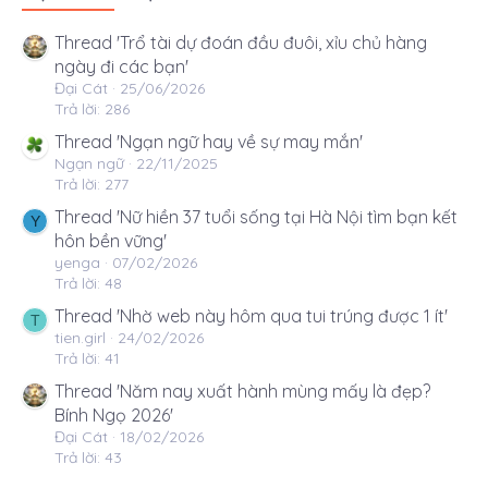
Thread 'Trổ tài dự đoán đầu đuôi, xỉu chủ hàng
ngày đi các bạn'
Đại Cát
25/06/2026
Trả lời: 286
Thread 'Ngạn ngữ hay về sự may mắn'
Ngạn ngữ
22/11/2025
Trả lời: 277
Thread 'Nữ hiền 37 tuổi sống tại Hà Nội tìm bạn kết
Y
hôn bền vững'
yenga
07/02/2026
Trả lời: 48
Thread 'Nhờ web này hôm qua tui trúng được 1 ít'
T
tien.girl
24/02/2026
Trả lời: 41
Thread 'Năm nay xuất hành mùng mấy là đẹp?
Bính Ngọ 2026'
Đại Cát
18/02/2026
Trả lời: 43