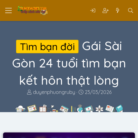
Gái Sài
Tìm bạn đời
Gòn 24 tuổi tìm bạn
kết hôn thật lòng
T
N
duyenphuongruby
23/03/2026
h
g
r
à
e
y
a
g
d
ử
s
i