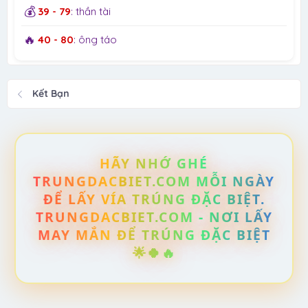
💰
39 - 79
: thần tài
🔥
40 - 80
: ông táo
Kết Bạn
HÃY NHỚ GHÉ
TRUNGDACBIET.COM MỖI NGÀY
ĐỂ LẤY VÍA TRÚNG ĐẶC BIỆT.
TRUNGDACBIET.COM - NƠI LẤY
MAY MẮN ĐỂ TRÚNG ĐẶC BIỆT
🌟🍀🔥