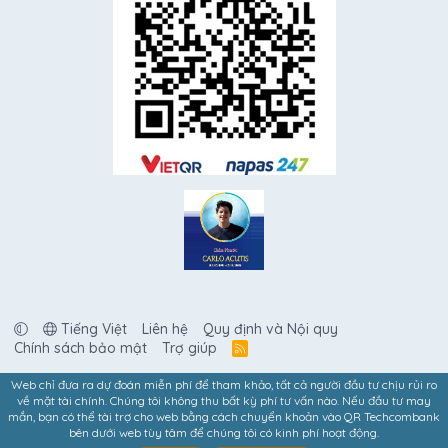
Tiếng Việt
Liên hệ
Quy định và Nội quy
Chính sách bảo mật
Trợ giúp
R
S
S
Web chỉ đưa ra dự đoán miễn phí để tham khảo, tất cả người đầu tư chịu rủi ro
về mặt tài chính. Chúng tôi không thu bất kỳ phí tư vấn nào. Nếu đầu tư may
mắn, bạn có thể tài trợ cho web bằng cách chuyển khoản vào QR Techcombank
bên dưới web tùy tâm để chúng tôi có kinh phí hoạt động.