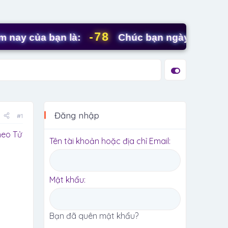
-78
của bạn là:
Chúc bạn ngày mới tràn đầy
Đăng nhập
#1
heo Tử
Tên tài khoản hoặc địa chỉ Email
Mật khẩu
Bạn đã quên mật khẩu?