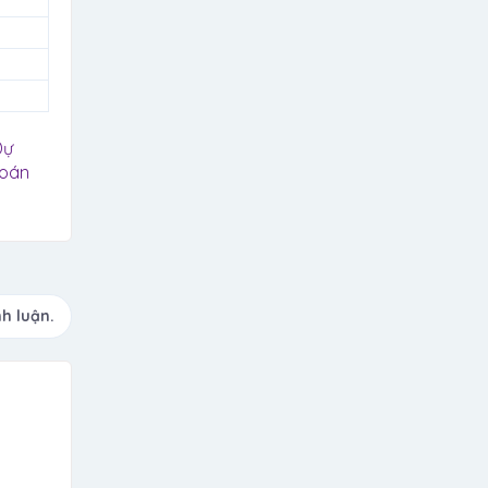
Dự
toán
h luận.