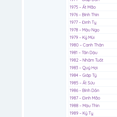
1975 – Ất Mão
1976 – Bính Thìn
1977 – Đinh Tỵ
1978 – Mậu Ngọ
1979 – Kỷ Mùi
1980 – Canh Thân
1981 – Tân Dậu
1982 – Nhâm Tuất
1983 – Quý Hợi
1984 – Giáp Tý
1985 – Ất Sửu
1986 – Bính Dần
1987 – Đinh Mão
1988 – Mậu Thìn
1989 – Kỷ Tỵ