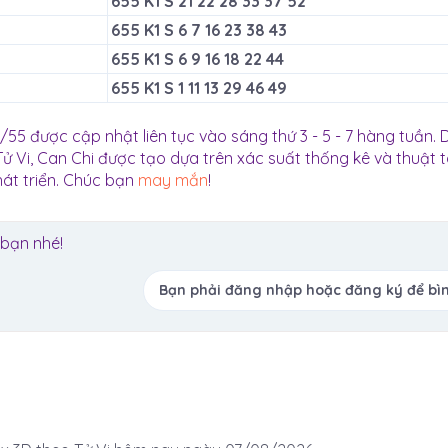
655 K1 S 21 22 28 33 37 52
655 K1 S 6 7 16 23 38 43
655 K1 S 6 9 16 18 22 44
655 K1 S 1 11 13 29 46 49
55 được cập nhật liên tục vào sáng thứ 3 - 5 - 7 hàng tuần. 
ử Vi, Can Chi được tạo dựa trên xác suất thống kê và thuật 
át triển. Chúc bạn
may mắn
!
 bạn nhé!
Bạn phải đăng nhập hoặc đăng ký để bìn