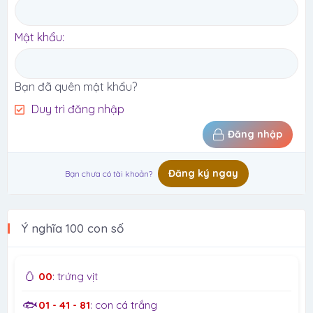
Mật khẩu
Bạn đã quên mật khẩu?
Duy trì đăng nhập
Đăng nhập
Đăng ký ngay
Bạn chưa có tài khoản?
Ý nghĩa 100 con số
🥚
00
: trứng vịt
🐟
01 - 41 - 81
: con cá trắng