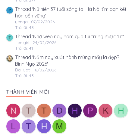
Trả lời: 277
Thread 'Nữ hiền 37 tuổi sống tại Hà Nội tìm bạn kết
Y
hôn bền vững'
yenga
07/02/2026
Trả lời: 48
Thread 'Nhờ web này hôm qua tui trúng được 1 ít'
T
tien.girl
24/02/2026
Trả lời: 41
Thread 'Năm nay xuất hành mùng mấy là đẹp?
Bính Ngọ 2026'
Đại Cát
18/02/2026
Trả lời: 43
THÀNH VIÊN MỚI
N
T
T
D
H
P
K
H
L
T
H
M