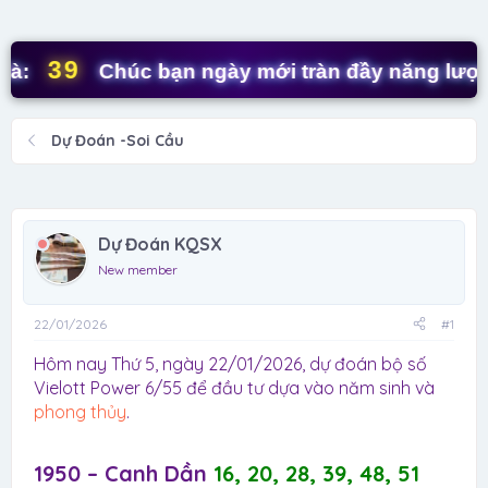
d
ử
s
i
t
39
Chúc bạn ngày mới tràn đầy năng lượng! 
a
r
t
Dự Đoán -Soi Cầu
e
r
Dự Đoán KQSX
New member
22/01/2026
#1
Hôm nay Thứ 5, ngày 22/01/2026, dự đoán bộ số
Vielott Power 6/55 để đầu tư dựa vào năm sinh và
phong thủy
.
1950 – Canh Dần
16, 20, 28, 39, 48, 51