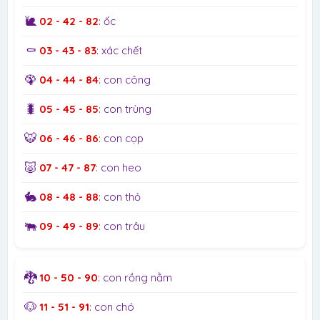
🐌
02 - 42 - 82
: ốc
⚰️
03 - 43 - 83
: xác chết
🦚
04 - 44 - 84
: con công
🐛
05 - 45 - 85
: con trùng
🐯
06 - 46 - 86
: con cọp
🐷
07 - 47 - 87
: con heo
🐇
08 - 48 - 88
: con thỏ
🐃
09 - 49 - 89
: con trâu
🐉
10 - 50 - 90
: con rồng nằm
🐶
11 - 51 - 91
: con chó