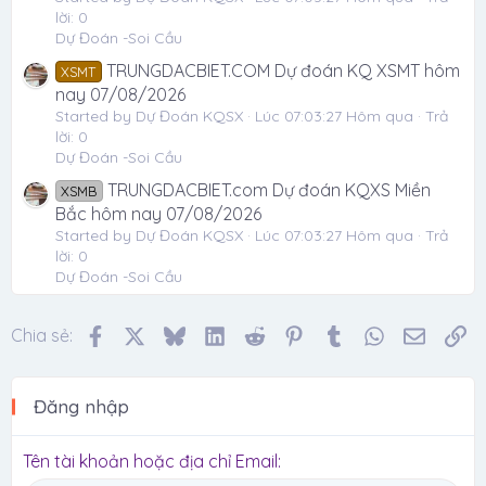
lời: 0
Dự Đoán -Soi Cầu
TRUNGDACBIET.COM Dự đoán KQ XSMT hôm
XSMT
nay 07/08/2026
Started by Dự Đoán KQSX
Lúc 07:03:27 Hôm qua
Trả
lời: 0
Dự Đoán -Soi Cầu
TRUNGDACBIET.com Dự đoán KQXS Miền
XSMB
Bắc hôm nay 07/08/2026
Started by Dự Đoán KQSX
Lúc 07:03:27 Hôm qua
Trả
lời: 0
Dự Đoán -Soi Cầu
Facebook
X
Bluesky
LinkedIn
Reddit
Pinterest
Tumblr
WhatsApp
Email
Li
Chia sẻ:
Đăng nhập
Tên tài khoản hoặc địa chỉ Email