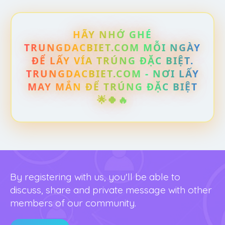
HÃY NHỚ GHÉ
TRUNGDACBIET.COM MỖI NGÀY
ĐỂ LẤY VÍA TRÚNG ĐẶC BIỆT.
TRUNGDACBIET.COM - NƠI LẤY
MAY MẮN ĐỂ TRÚNG ĐẶC BIỆT
🌟🍀🔥
By registering with us, you'll be able to
discuss, share and private message with other
members of our community.