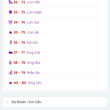
🐍
32 - 72
: con rắn
🕷️
33 - 73
: con nhện
🦌
34 - 74
: con nai
🐐
35 - 75
: con dê
👵
36 - 76
: bà vải
☁️
37 - 77
: ông trời
🏮
38 - 78
: ông địa
💰
39 - 79
: thần tài
🔥
40 - 80
: ông táo
Dự Đoán -Soi Cầu