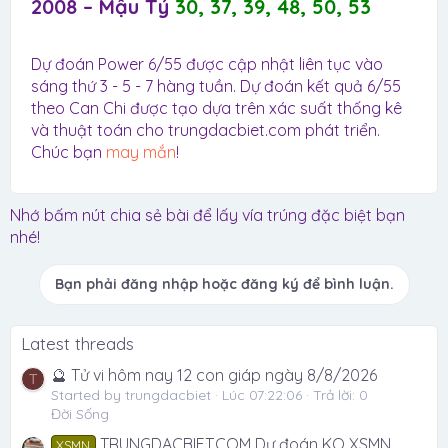
2008 – Mậu Tý
30, 37, 39, 48, 50, 53
Dự đoán Power 6/55 được cập nhật liên tục vào
sáng thứ 3 - 5 - 7 hàng tuần. Dự đoán kết quả 6/55
theo Can Chi được tạo dựa trên xác suất thống kê
và thuật toán cho trungdacbiet.com phát triển.
Chúc bạn
may mắn
!
Nhớ bấm nút chia sẻ bài để lấy vía trúng đặc biệt bạn
nhé!
Bạn phải đăng nhập hoặc đăng ký để bình luận.
Latest threads
🔮 Tử vi hôm nay 12 con giáp ngày 8/8/2026
T
Started by trungdacbiet
Lúc 07:22:06
Trả lời: 0
Đời Sống
TRUNGDACBIET.COM Dự đoán KQ XSMN
XSMN