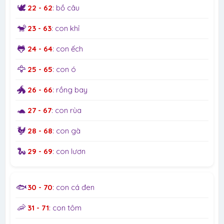
🕊️
22 - 62
: bồ câu
🐒
23 - 63
: con khỉ
🐸
24 - 64
: con ếch
🦅
25 - 65
: con ó
🐲
26 - 66
: rồng bay
🐢
27 - 67
: con rùa
🐓
28 - 68
: con gà
🐍
29 - 69
: con lươn
🐟
30 - 70
: con cá đen
🦐
31 - 71
: con tôm