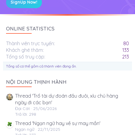
SignUp Now!
ONLINE STATISTICS
Thành viên trực tuyến
80
Khách ghé thăm
133
Tổng số truy cập
213
Tổng số có thể gồm cả thành viên đang ẩn.
NỘI DUNG THỊNH HÀNH
Thread 'Trổ tài dự đoán đầu đuôi, xỉu chủ hàng
ngày đi các bạn'
Đại Cát
25/06/2026
Trả lời: 298
Thread 'Ngạn ngữ hay về sự may mắn'
Ngạn ngữ
22/11/2025