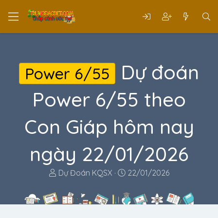
Dự đoán
Power 6/55
Power 6/55 theo
Con Giáp hôm nay
ngày 22/01/2026
T
N
Dự Đoán KQSX
22/01/2026
h
g
r
à
e
y
a
g