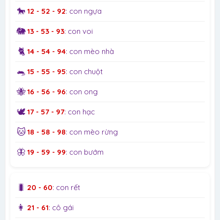
🐎
12 - 52 - 92
: con ngựa
🐘
13 - 53 - 93
: con voi
🐈
14 - 54 - 94
: con mèo nhà
🐀
15 - 55 - 95
: con chuột
🐝
16 - 56 - 96
: con ong
🕊️
17 - 57 - 97
: con hạc
🐱
18 - 58 - 98
: con mèo rừng
🦋
19 - 59 - 99
: con bướm
🐛
20 - 60
: con rết
👩
21 - 61
: cô gái