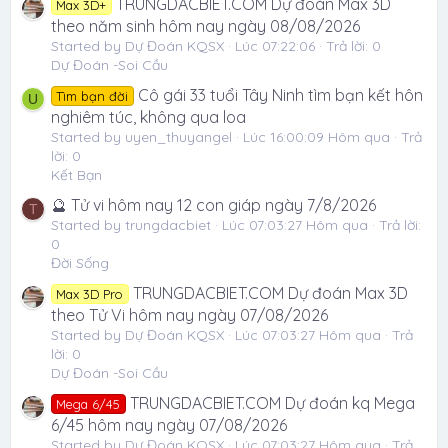
TRUNGDACBIET.COM Dự đoán Max 3D
Max 3D+
theo năm sinh hôm nay ngày 08/08/2026
Started by Dự Đoán KQSX
Lúc 07:22:06
Trả lời: 0
Dự Đoán -Soi Cầu
Cô gái 33 tuổi Tây Ninh tìm bạn kết hôn
Tìm bạn đời
U
nghiêm túc, không qua loa
Started by uyen_thuyangel
Lúc 16:00:09 Hôm qua
Trả
lời: 0
Kết Bạn
🔮 Tử vi hôm nay 12 con giáp ngày 7/8/2026
T
Started by trungdacbiet
Lúc 07:03:27 Hôm qua
Trả lời:
0
Đời Sống
TRUNGDACBIET.COM Dự đoán Max 3D
Max 3D Pro
theo Tử Vi hôm nay ngày 07/08/2026
Started by Dự Đoán KQSX
Lúc 07:03:27 Hôm qua
Trả
lời: 0
Dự Đoán -Soi Cầu
TRUNGDACBIET.COM Dự đoán kq Mega
Mega 6/45
6/45 hôm nay ngày 07/08/2026
Started by Dự Đoán KQSX
Lúc 07:03:27 Hôm qua
Trả