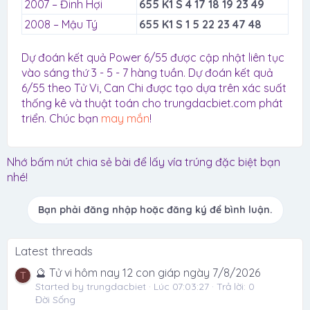
2007 – Đinh Hợi
655 K1 S 4 17 18 19 23 49
2008 – Mậu Tý
655 K1 S 1 5 22 23 47 48
Dự đoán kết quả Power 6/55 được cập nhật liên tục
vào sáng thứ 3 - 5 - 7 hàng tuần. Dự đoán kết quả
6/55 theo Tử Vi, Can Chi được tạo dựa trên xác suất
thống kê và thuật toán cho trungdacbiet.com phát
triển. Chúc bạn
may mắn
!
Nhớ bấm nút chia sẻ bài để lấy vía trúng đặc biệt bạn
nhé!
Bạn phải đăng nhập hoặc đăng ký để bình luận.
Latest threads
🔮 Tử vi hôm nay 12 con giáp ngày 7/8/2026
T
Started by trungdacbiet
Lúc 07:03:27
Trả lời: 0
Đời Sống