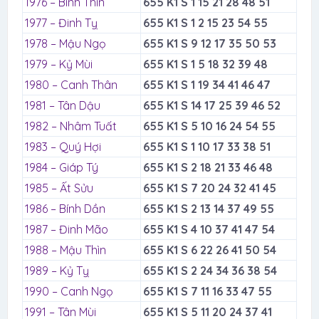
1976 – Bính Thìn
655 K1 S 1 15 21 28 48 51
1977 – Đinh Tỵ
655 K1 S 1 2 15 23 54 55
1978 – Mậu Ngọ
655 K1 S 9 12 17 35 50 53
1979 – Kỷ Mùi
655 K1 S 1 5 18 32 39 48
1980 – Canh Thân
655 K1 S 1 19 34 41 46 47
1981 – Tân Dậu
655 K1 S 14 17 25 39 46 52
1982 – Nhâm Tuất
655 K1 S 5 10 16 24 54 55
1983 – Quý Hợi
655 K1 S 1 10 17 33 38 51
1984 – Giáp Tý
655 K1 S 2 18 21 33 46 48
1985 – Ất Sửu
655 K1 S 7 20 24 32 41 45
1986 – Bính Dần
655 K1 S 2 13 14 37 49 55
1987 – Đinh Mão
655 K1 S 4 10 37 41 47 54
1988 – Mậu Thìn
655 K1 S 6 22 26 41 50 54
1989 – Kỷ Tỵ
655 K1 S 2 24 34 36 38 54
1990 – Canh Ngọ
655 K1 S 7 11 16 33 47 55
1991 – Tân Mùi
655 K1 S 5 11 20 24 37 41