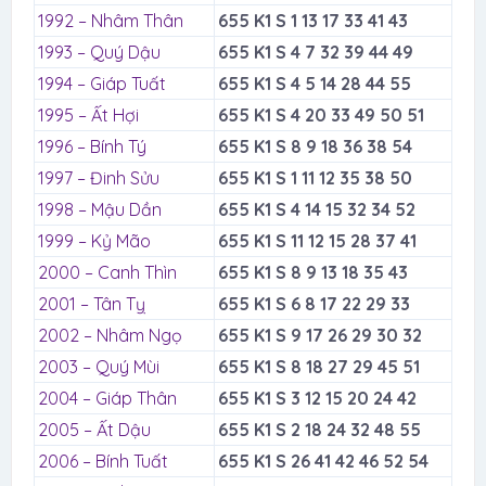
1992 – Nhâm Thân
655 K1 S 1 13 17 33 41 43
1993 – Quý Dậu
655 K1 S 4 7 32 39 44 49
1994 – Giáp Tuất
655 K1 S 4 5 14 28 44 55
1995 – Ất Hợi
655 K1 S 4 20 33 49 50 51
1996 – Bính Tý
655 K1 S 8 9 18 36 38 54
1997 – Đinh Sửu
655 K1 S 1 11 12 35 38 50
1998 – Mậu Dần
655 K1 S 4 14 15 32 34 52
1999 – Kỷ Mão
655 K1 S 11 12 15 28 37 41
2000 – Canh Thìn
655 K1 S 8 9 13 18 35 43
2001 – Tân Tỵ
655 K1 S 6 8 17 22 29 33
2002 – Nhâm Ngọ
655 K1 S 9 17 26 29 30 32
2003 – Quý Mùi
655 K1 S 8 18 27 29 45 51
2004 – Giáp Thân
655 K1 S 3 12 15 20 24 42
2005 – Ất Dậu
655 K1 S 2 18 24 32 48 55
2006 – Bính Tuất
655 K1 S 26 41 42 46 52 54