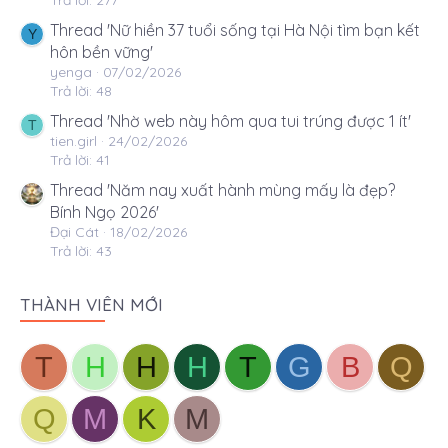
Thread 'Nữ hiền 37 tuổi sống tại Hà Nội tìm bạn kết
Y
hôn bền vững'
yenga
07/02/2026
Trả lời: 48
Thread 'Nhờ web này hôm qua tui trúng được 1 ít'
T
tien.girl
24/02/2026
Trả lời: 41
Thread 'Năm nay xuất hành mùng mấy là đẹp?
Bính Ngọ 2026'
Đại Cát
18/02/2026
Trả lời: 43
THÀNH VIÊN MỚI
T
H
H
H
T
G
B
Q
Q
M
K
M