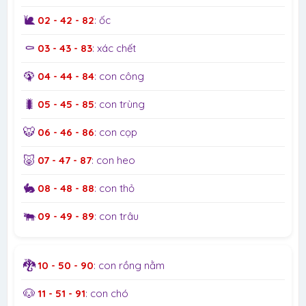
🐌
02 - 42 - 82
: ốc
⚰️
03 - 43 - 83
: xác chết
🦚
04 - 44 - 84
: con công
🐛
05 - 45 - 85
: con trùng
🐯
06 - 46 - 86
: con cọp
🐷
07 - 47 - 87
: con heo
🐇
08 - 48 - 88
: con thỏ
🐃
09 - 49 - 89
: con trâu
🐉
10 - 50 - 90
: con rồng nằm
🐶
11 - 51 - 91
: con chó