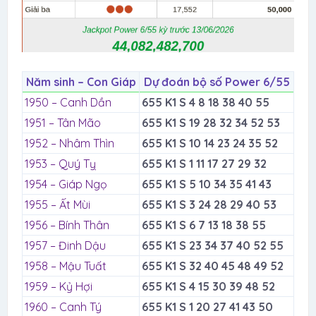
Năm sinh – Con Giáp
Dự đoán bộ số Power 6/55
1950 – Canh Dần
655 K1 S 4 8 18 38 40 55
1951 – Tân Mão
655 K1 S 19 28 32 34 52 53
1952 – Nhâm Thìn
655 K1 S 10 14 23 24 35 52
1953 – Quý Tỵ
655 K1 S 1 11 17 27 29 32
1954 – Giáp Ngọ
655 K1 S 5 10 34 35 41 43
1955 – Ất Mùi
655 K1 S 3 24 28 29 40 53
1956 – Bính Thân
655 K1 S 6 7 13 18 38 55
1957 – Đinh Dậu
655 K1 S 23 34 37 40 52 55
1958 – Mậu Tuất
655 K1 S 32 40 45 48 49 52
1959 – Kỷ Hợi
655 K1 S 4 15 30 39 48 52
1960 – Canh Tý
655 K1 S 1 20 27 41 43 50