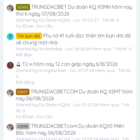
TRUNGDACBIET Dự đoán KQ XSMN hôm nay
XSMN
thứ 6 ngày 07/08/2026
Started by Dự Đoán KQSX
Lúc 07:03:27
Trả lời: 0
Dự Đoán -Soi Cầu
Phụ nữ 41 tuổi độc thân tìm bạn đời để
Tìm bạn đời
T
về chung một nhà
Started by thudinhdep
Lúc 16:06:06 Hôm qua
Trả lời: 0
Kết Bạn
🔮 Tử vi hôm nay 12 con giáp ngày 6/8/2026
T
Started by trungdacbiet
Lúc 07:07:24 Hôm qua
Trả lời:
0
Đời Sống
TRUNGDACBIET.COM Dự đoán KQ XSMT hôm
XSMT
nay 06/08/2026
Started by Dự Đoán KQSX
Lúc 07:07:24 Hôm qua
Trả
lời: 0
Dự Đoán -Soi Cầu
TRUNGDACBIET.com Dự đoán KQXS Miền
XSMB
Bắc hôm nay 06/08/2026
Started by Dự Đoán KQSX
Lúc 07:07:24 Hôm qua
Trả