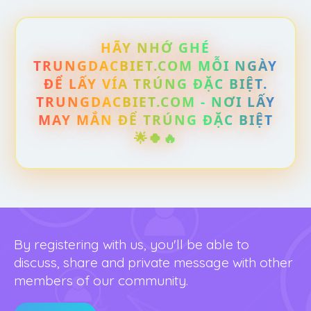
HÃY NHỚ GHÉ
TRUNGDACBIET.COM MỖI NGÀY
ĐỂ LẤY VÍA TRÚNG ĐẶC BIỆT.
TRUNGDACBIET.COM - NƠI LẤY
MAY MẮN ĐỂ TRÚNG ĐẶC BIỆT
🌟🍀🔥
By registering with us, you'll be able to
discuss, share and private message with other
members of our community.