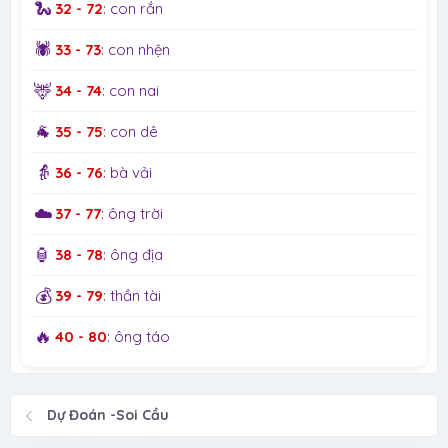
🐍
32 - 72
: con rắn
🕷️
33 - 73
: con nhện
🦌
34 - 74
: con nai
🐐
35 - 75
: con dê
👵
36 - 76
: bà vải
☁️
37 - 77
: ông trời
🏮
38 - 78
: ông địa
💰
39 - 79
: thần tài
🔥
40 - 80
: ông táo
Dự Đoán -Soi Cầu