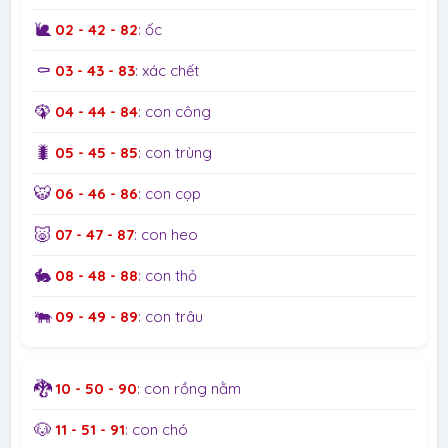
🐌
02 - 42 - 82
: ốc
⚰️
03 - 43 - 83
: xác chết
🦚
04 - 44 - 84
: con công
🐛
05 - 45 - 85
: con trùng
🐯
06 - 46 - 86
: con cọp
🐷
07 - 47 - 87
: con heo
🐇
08 - 48 - 88
: con thỏ
🐃
09 - 49 - 89
: con trâu
🐉
10 - 50 - 90
: con rồng nằm
🐶
11 - 51 - 91
: con chó