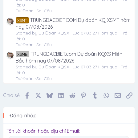
lời: 0
Dự Đoán -Soi Cầu
TRUNGDACBIET.COM Dự đoán KQ XSMT hôm
XSMT
nay 07/08/2026
Started by Dự Đoán KQSX
Lúc 07:03:27 Hôm qua
Trả
lời: 0
Dự Đoán -Soi Cầu
TRUNGDACBIET.com Dự đoán KQXS Miền
XSMB
Bắc hôm nay 07/08/2026
Started by Dự Đoán KQSX
Lúc 07:03:27 Hôm qua
Trả
lời: 0
Dự Đoán -Soi Cầu
Facebook
X
Bluesky
LinkedIn
Reddit
Pinterest
Tumblr
WhatsApp
Email
Li
Chia sẻ:
Đăng nhập
Tên tài khoản hoặc địa chỉ Email