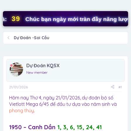
d
ử
s
i
t
39
Chúc bạn ngày mới tràn đầy năng lượng! 
a
r
t
Dự Đoán -Soi Cầu
e
r
Dự Đoán KQSX
New member
21/01/2026
#1
Hôm nay Thứ 4, ngày 21/01/2026, dự đoán bộ số
Vietlott Mega 6/45 để đầu tư dựa vào năm sinh và
phong thủy
.
1950 – Canh Dần
1, 3, 6, 15, 24, 41