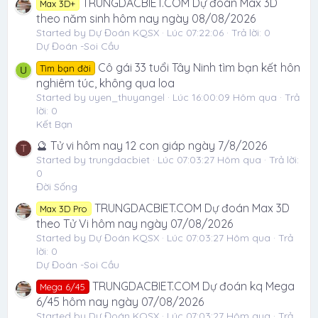
TRUNGDACBIET.COM Dự đoán Max 3D
Max 3D+
theo năm sinh hôm nay ngày 08/08/2026
Started by Dự Đoán KQSX
Lúc 07:22:06
Trả lời: 0
Dự Đoán -Soi Cầu
Cô gái 33 tuổi Tây Ninh tìm bạn kết hôn
Tìm bạn đời
U
nghiêm túc, không qua loa
Started by uyen_thuyangel
Lúc 16:00:09 Hôm qua
Trả
lời: 0
Kết Bạn
🔮 Tử vi hôm nay 12 con giáp ngày 7/8/2026
T
Started by trungdacbiet
Lúc 07:03:27 Hôm qua
Trả lời:
0
Đời Sống
TRUNGDACBIET.COM Dự đoán Max 3D
Max 3D Pro
theo Tử Vi hôm nay ngày 07/08/2026
Started by Dự Đoán KQSX
Lúc 07:03:27 Hôm qua
Trả
lời: 0
Dự Đoán -Soi Cầu
TRUNGDACBIET.COM Dự đoán kq Mega
Mega 6/45
6/45 hôm nay ngày 07/08/2026
Started by Dự Đoán KQSX
Lúc 07:03:27 Hôm qua
Trả