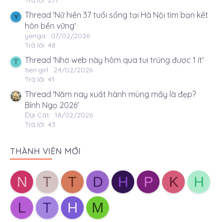
Trả lời: 277
Thread 'Nữ hiền 37 tuổi sống tại Hà Nội tìm bạn kết
Y
hôn bền vững'
yenga
07/02/2026
Trả lời: 48
Thread 'Nhờ web này hôm qua tui trúng được 1 ít'
T
tien.girl
24/02/2026
Trả lời: 41
Thread 'Năm nay xuất hành mùng mấy là đẹp?
Bính Ngọ 2026'
Đại Cát
18/02/2026
Trả lời: 43
THÀNH VIÊN MỚI
N
T
T
D
H
P
K
H
L
T
H
M