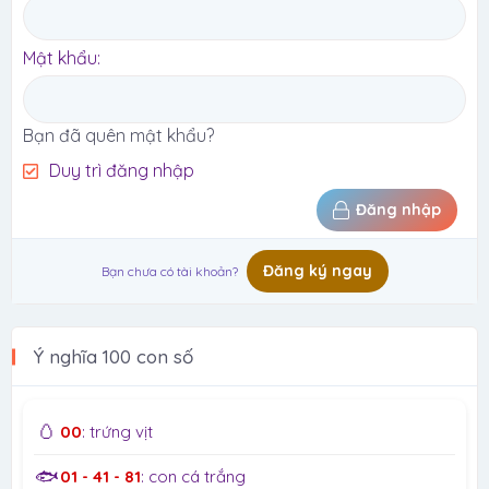
Mật khẩu
Bạn đã quên mật khẩu?
Duy trì đăng nhập
Đăng nhập
Đăng ký ngay
Bạn chưa có tài khoản?
Ý nghĩa 100 con số
🥚
00
: trứng vịt
🐟
01 - 41 - 81
: con cá trắng