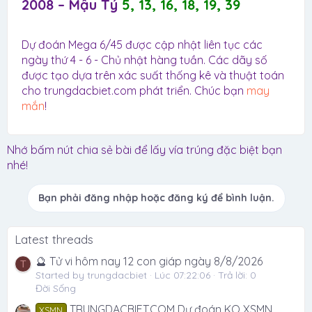
2008 – Mậu Tý
5, 13, 16, 18, 19, 39
Dự đoán Mega 6/45 được cập nhật liên tục các
ngày thứ 4 - 6 - Chủ nhật hàng tuần. Các dãy số
được tạo dựa trên xác suất thống kê và thuật toán
cho trungdacbiet.com phát triển. Chúc bạn
may
mắn
!
Nhớ bấm nút chia sẻ bài để lấy vía trúng đặc biệt bạn
nhé!
Bạn phải đăng nhập hoặc đăng ký để bình luận.
Latest threads
🔮 Tử vi hôm nay 12 con giáp ngày 8/8/2026
T
Started by trungdacbiet
Lúc 07:22:06
Trả lời: 0
Đời Sống
TRUNGDACBIET.COM Dự đoán KQ XSMN
XSMN