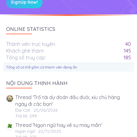
SignUp Now!
ONLINE STATISTICS
Thành viên trực tuyến
40
Khách ghé thăm
145
Tổng số truy cập
185
Tổng số có thể gồm cả thành viên đang ẩn.
NỘI DUNG THỊNH HÀNH
Thread 'Trổ tài dự đoán đầu đuôi, xỉu chủ hàng
ngày đi các bạn'
Đại Cát
25/06/2026
Trả lời: 299
Thread 'Ngạn ngữ hay về sự may mắn'
Ngạn ngữ
22/11/2025