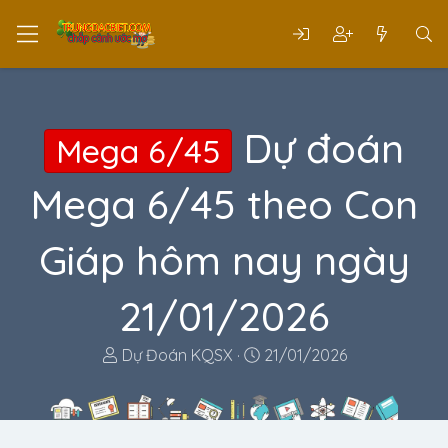
Dự đoán
Mega 6/45
Mega 6/45 theo Con
Giáp hôm nay ngày
21/01/2026
T
N
Dự Đoán KQSX
21/01/2026
h
g
r
à
e
y
a
g