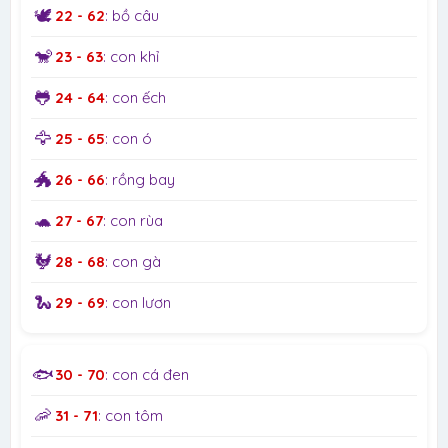
🕊️
22 - 62
: bồ câu
🐒
23 - 63
: con khỉ
🐸
24 - 64
: con ếch
🦅
25 - 65
: con ó
🐲
26 - 66
: rồng bay
🐢
27 - 67
: con rùa
🐓
28 - 68
: con gà
🐍
29 - 69
: con lươn
🐟
30 - 70
: con cá đen
🦐
31 - 71
: con tôm