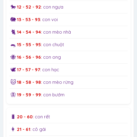
🐎
12 - 52 - 92
: con ngựa
🐘
13 - 53 - 93
: con voi
🐈
14 - 54 - 94
: con mèo nhà
🐀
15 - 55 - 95
: con chuột
🐝
16 - 56 - 96
: con ong
🕊️
17 - 57 - 97
: con hạc
🐱
18 - 58 - 98
: con mèo rừng
🦋
19 - 59 - 99
: con bướm
🐛
20 - 60
: con rết
👩
21 - 61
: cô gái