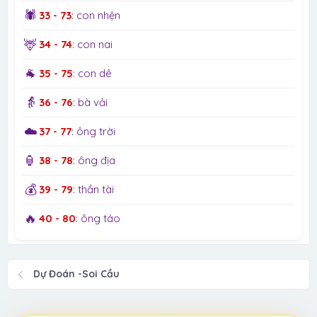
🕷️
33 - 73
: con nhện
🦌
34 - 74
: con nai
🐐
35 - 75
: con dê
👵
36 - 76
: bà vải
☁️
37 - 77
: ông trời
🏮
38 - 78
: ông địa
💰
39 - 79
: thần tài
🔥
40 - 80
: ông táo
Dự Đoán -Soi Cầu