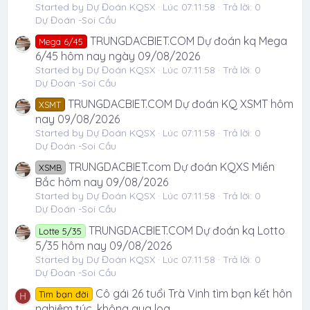
Started by Dự Đoán KQSX
Lúc 07:11:58
Trả lời: 0
Dự Đoán -Soi Cầu
TRUNGDACBIET.COM Dự đoán kq Mega
Mega 6/45
6/45 hôm nay ngày 09/08/2026
Started by Dự Đoán KQSX
Lúc 07:11:58
Trả lời: 0
Dự Đoán -Soi Cầu
TRUNGDACBIET.COM Dự đoán KQ XSMT hôm
XSMT
nay 09/08/2026
Started by Dự Đoán KQSX
Lúc 07:11:58
Trả lời: 0
Dự Đoán -Soi Cầu
TRUNGDACBIET.com Dự đoán KQXS Miền
XSMB
Bắc hôm nay 09/08/2026
Started by Dự Đoán KQSX
Lúc 07:11:58
Trả lời: 0
Dự Đoán -Soi Cầu
TRUNGDACBIET.COM Dự đoán kq Lotto
Lotte 5/35
5/35 hôm nay 09/08/2026
Started by Dự Đoán KQSX
Lúc 07:11:58
Trả lời: 0
Dự Đoán -Soi Cầu
Cô gái 26 tuổi Trà Vinh tìm bạn kết hôn
Tìm bạn đời
H
nghiêm túc, không qua loa