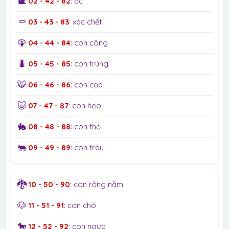
🐌
02 - 42 - 82
: ốc
⚰️
03 - 43 - 83
: xác chết
🦚
04 - 44 - 84
: con công
🐛
05 - 45 - 85
: con trùng
🐯
06 - 46 - 86
: con cọp
🐷
07 - 47 - 87
: con heo
🐇
08 - 48 - 88
: con thỏ
🐃
09 - 49 - 89
: con trâu
🐉
10 - 50 - 90
: con rồng nằm
🐶
11 - 51 - 91
: con chó
🐎
12 - 52 - 92
: con ngựa