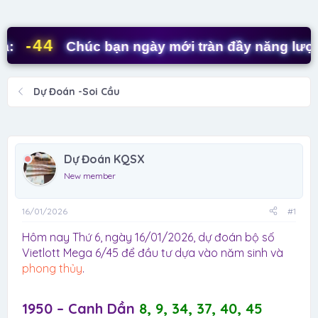
d
ử
s
i
t
-44
Chúc bạn ngày mới tràn đầy năng lượng! 
a
r
t
Dự Đoán -Soi Cầu
e
r
Dự Đoán KQSX
New member
16/01/2026
#1
Hôm nay Thứ 6, ngày 16/01/2026, dự đoán bộ số
Vietlott Mega 6/45 để đầu tư dựa vào năm sinh và
phong thủy
.
1950 – Canh Dần
8, 9, 34, 37, 40, 45