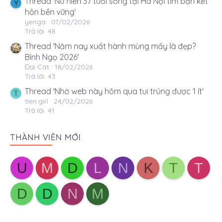
Thread 'Nữ hiền 37 tuổi sống tại Hà Nội tìm bạn kết
Y
hôn bền vững'
yenga
07/02/2026
Trả lời: 48
Thread 'Năm nay xuất hành mùng mấy là đẹp?
Bính Ngọ 2026'
Đại Cát
18/02/2026
Trả lời: 43
Thread 'Nhờ web này hôm qua tui trúng được 1 ít'
T
tien.girl
24/02/2026
Trả lời: 41
THÀNH VIÊN MỚI
U
M
D
L
N
K
T
T
D
D
N
M