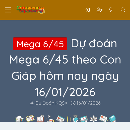
Dự đoán
Mega 6/45
Mega 6/45 theo Con
Giáp hôm nay ngày
16/01/2026
T
N
Dự Đoán KQSX
16/01/2026
h
g
r
à
e
y
a
g