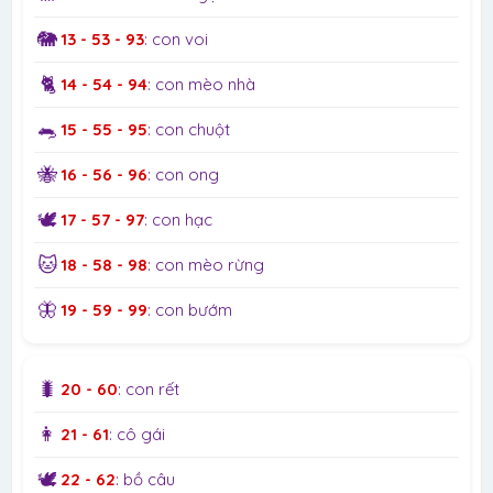
🐘
13 - 53 - 93
: con voi
🐈
14 - 54 - 94
: con mèo nhà
🐀
15 - 55 - 95
: con chuột
🐝
16 - 56 - 96
: con ong
🕊️
17 - 57 - 97
: con hạc
🐱
18 - 58 - 98
: con mèo rừng
🦋
19 - 59 - 99
: con bướm
🐛
20 - 60
: con rết
👩
21 - 61
: cô gái
🕊️
22 - 62
: bồ câu