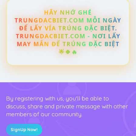
HÃY NHỚ GHÉ
TRUNGDACBIET.COM MỖI NGÀY
ĐỂ LẤY VÍA TRÚNG ĐẶC BIỆT.
TRUNGDACBIET.COM - NƠI LẤY
MAY MẮN ĐỂ TRÚNG ĐẶC BIỆT
🌟🍀🔥
By registering with us, you'll be able to
discuss, share and private message with other
members of our community.
SignUp Now!