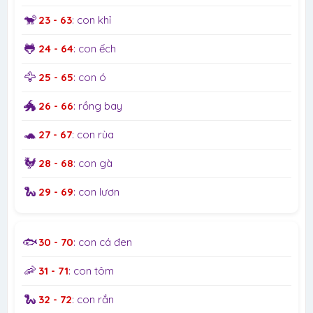
🐒
23 - 63
: con khỉ
🐸
24 - 64
: con ếch
🦅
25 - 65
: con ó
🐲
26 - 66
: rồng bay
🐢
27 - 67
: con rùa
🐓
28 - 68
: con gà
🐍
29 - 69
: con lươn
🐟
30 - 70
: con cá đen
🦐
31 - 71
: con tôm
🐍
32 - 72
: con rắn