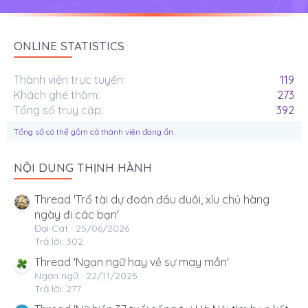
ONLINE STATISTICS
Thành viên trực tuyến
119
Khách ghé thăm
273
Tổng số truy cập
392
Tổng số có thể gồm cả thành viên đang ẩn.
NỘI DUNG THỊNH HÀNH
Thread 'Trổ tài dự đoán đầu đuôi, xỉu chủ hàng
ngày đi các bạn'
Đại Cát
25/06/2026
Trả lời: 302
Thread 'Ngạn ngữ hay về sự may mắn'
Ngạn ngữ
22/11/2025
Trả lời: 277