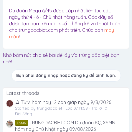
Dự đoán Mega 6/45 được cập nhật liên tục các
ngày thứ 4 - 6 - Chủ nhật hàng tuần. Các dãy số
được tạo dựa trên xác suất thống kê và thuật toán
cho trungdacbiet.com phát triển. Chúc bạn
may
mắn
!
Nhớ bấm nút chia sẻ bài để lấy vía trúng đặc biệt bạn
nhé!
Bạn phải đăng nhập hoặc đăng ký để bình luận.
Latest threads
🔮 Tử vi hôm nay 12 con giáp ngày 9/8/2026
T
Started by trungdacbiet
Lúc 07:11:58
Trả lời: 0
Đời Sống
TRUNGDACBIET.COM Dự đoán KQ XSMN
XSMN
hôm nay Chủ Nhật ngày 09/08/2026