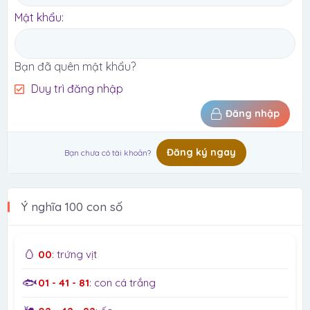
Mật khẩu
Bạn đã quên mật khẩu?
Duy trì đăng nhập
Đăng nhập
Đăng ký ngay
Bạn chưa có tài khoản?
Ý nghĩa 100 con số
🥚
00
: trứng vịt
🐟
01 - 41 - 81
: con cá trắng