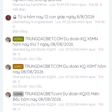
Started by han99ran
Lúc 16:41:00 Hôm qua
Trả lời: 0
Kết Bạn
🔮 Tử vi hôm nay 12 con giáp ngày 8/8/2026
T
Started by trungdacbiet
Lúc 07:22:06 Hôm qua
Trả lời:
0
Đời Sống
TRUNGDACBIET.COM Dự đoán KQ XSMN
XSMN
hôm nay thứ 7 ngày 08/08/2026
Started by Dự Đoán KQSX
Lúc 07:22:06 Hôm qua
Trả
lời: 0
Dự Đoán -Soi Cầu
TRUNGDACBIET.COM Dự đoán KQ XSMT hôm
XSMT
nay 08/08/2026
Started by Dự Đoán KQSX
Lúc 07:22:06 Hôm qua
Trả
lời: 0
Dự Đoán -Soi Cầu
TRUNGDACBIET.com Dự đoán KQXS Miền
XSMB
Bắc hôm nay 08/08/2026
Started by Dự Đoán KQSX
Lúc 07:22:06 Hôm qua
Trả
lời: 0