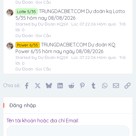
Dự Đoán -Soi Cầu
TRUNGDACBIET.COM Dự đoán kq Lotto
Lotte 5/35
5/35 hôm nay 08/08/2026
Started by Dự Đoán KQSX
Lúc 07:22:06 Hôm qua
Trả
lời: 0
Dự Đoán -Soi Cầu
TRUNGDACBIET.COM Dự đoán KQ
Power 6/55
Power 6/55 hôm nay ngày 08/08/2026
Started by Dự Đoán KQSX
Lúc 07:22:06 Hôm qua
Trả
lời: 0
Dự Đoán -Soi Cầu
Facebook
X
Bluesky
LinkedIn
Reddit
Pinterest
Tumblr
WhatsApp
Email
Li
Chia sẻ:
Đăng nhập
Tên tài khoản hoặc địa chỉ Email