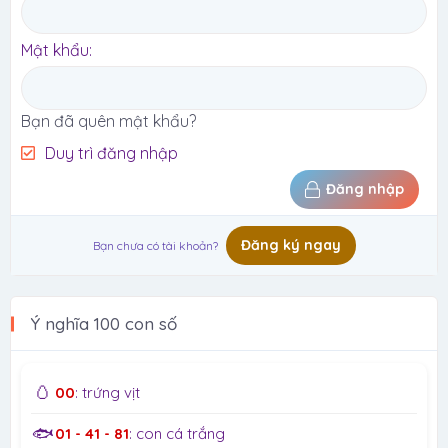
Mật khẩu
Bạn đã quên mật khẩu?
Duy trì đăng nhập
Đăng nhập
Đăng ký ngay
Bạn chưa có tài khoản?
Ý nghĩa 100 con số
🥚
00
: trứng vịt
🐟
01 - 41 - 81
: con cá trắng