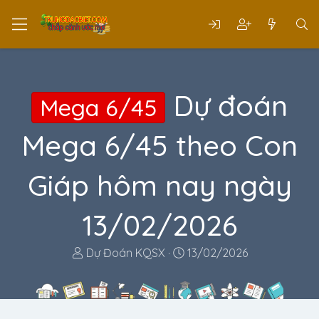
Dự đoán
Mega 6/45
Mega 6/45 theo Con
Giáp hôm nay ngày
13/02/2026
T
N
Dự Đoán KQSX
13/02/2026
h
g
r
à
e
y
a
g