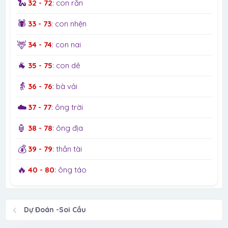
🐍
32 - 72
: con rắn
🕷️
33 - 73
: con nhện
🦌
34 - 74
: con nai
🐐
35 - 75
: con dê
👵
36 - 76
: bà vải
☁️
37 - 77
: ông trời
🏮
38 - 78
: ông địa
💰
39 - 79
: thần tài
🔥
40 - 80
: ông táo
Dự Đoán -Soi Cầu