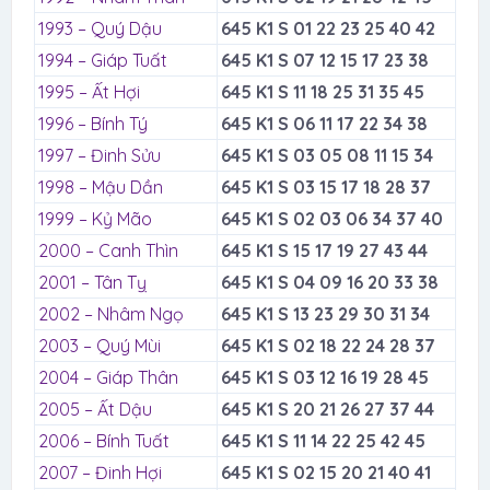
1993 – Quý Dậu
645 K1 S 01 22 23 25 40 42
1994 – Giáp Tuất
645 K1 S 07 12 15 17 23 38
1995 – Ất Hợi
645 K1 S 11 18 25 31 35 45
1996 – Bính Tý
645 K1 S 06 11 17 22 34 38
1997 – Đinh Sửu
645 K1 S 03 05 08 11 15 34
1998 – Mậu Dần
645 K1 S 03 15 17 18 28 37
1999 – Kỷ Mão
645 K1 S 02 03 06 34 37 40
2000 – Canh Thìn
645 K1 S 15 17 19 27 43 44
2001 – Tân Tỵ
645 K1 S 04 09 16 20 33 38
2002 – Nhâm Ngọ
645 K1 S 13 23 29 30 31 34
2003 – Quý Mùi
645 K1 S 02 18 22 24 28 37
2004 – Giáp Thân
645 K1 S 03 12 16 19 28 45
2005 – Ất Dậu
645 K1 S 20 21 26 27 37 44
2006 – Bính Tuất
645 K1 S 11 14 22 25 42 45
2007 – Đinh Hợi
645 K1 S 02 15 20 21 40 41