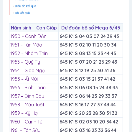
Năm sinh – Con Giáp
Dự đoán bộ số Mega 6/45
1950 – Canh Dần
645 K1 S 04 05 07 24 39 43
1951 – Tân Mão
645 K1 S 02 10 11 20 30 34
1952 – Nhâm Thìn
645 K1 S 08 13 15 23 44 45
1953 – Quý Tỵ
645 K1 S 07 20 21 26 29 43
1954 – Giáp Ngọ
645 K1 S 12 19 25 30 31 36
1955 – Ất Mùi
645 K1 S 03 15 21 37 41 42
1956 – Bính Thân
645 K1 S 06 08 15 24 38 43
1957 – Đinh Dậu
645 K1 S 06 14 25 29 33 37
1958 – Mậu Tuất
645 K1 S 16 17 27 37 43 44
1959 – Kỷ Hợi
645 K1 S 20 23 28 30 31 32
1960 – Canh Tý
645 K1 S 02 03 10 20 34 42
1961 – Tân Sửu
645 K1 S 03 16 23 32 36 44