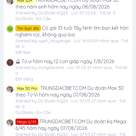
TRUNGDACBIET.COM Dự đoán Max 3D
Max 3D+
theo năm sinh hôm nay ngày 08/08/2026
Started by Dự Đoán KQSX
Lúc 07:22:06
Trả lời: 0
Dự Đoán -Soi Cầu
Cô gái 33 tuổi Tây Ninh tìm bạn kết hôn
Tìm bạn đời
U
nghiêm túc, không qua loa
Started by uyen_thuyangel
Lúc 16:00:09 Hôm qua
Trả
lời: 0
Kết Bạn
🔮 Tử vi hôm nay 12 con giáp ngày 7/8/2026
T
Started by trungdacbiet
Lúc 07:03:27 Hôm qua
Trả lời:
0
Đời Sống
TRUNGDACBIET.COM Dự đoán Max 3D
Max 3D Pro
theo Tử Vi hôm nay ngày 07/08/2026
Started by Dự Đoán KQSX
Lúc 07:03:27 Hôm qua
Trả
lời: 0
Dự Đoán -Soi Cầu
TRUNGDACBIET.COM Dự đoán kq Mega
Mega 6/45
6/45 hôm nay ngày 07/08/2026
Started by Dự Đoán KQSX
Lúc 07:03:27 Hôm qua
Trả