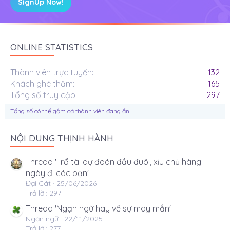
SignUp Now!
ONLINE STATISTICS
Thành viên trực tuyến
132
Khách ghé thăm
165
Tổng số truy cập
297
Tổng số có thể gồm cả thành viên đang ẩn.
NỘI DUNG THỊNH HÀNH
Thread 'Trổ tài dự đoán đầu đuôi, xỉu chủ hàng
ngày đi các bạn'
Đại Cát
25/06/2026
Trả lời: 297
Thread 'Ngạn ngữ hay về sự may mắn'
Ngạn ngữ
22/11/2025
Trả lời: 277