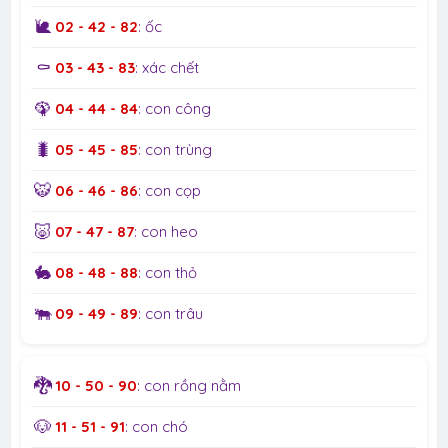
🐌
02 - 42 - 82
: ốc
⚰️
03 - 43 - 83
: xác chết
🦚
04 - 44 - 84
: con công
🐛
05 - 45 - 85
: con trùng
🐯
06 - 46 - 86
: con cọp
🐷
07 - 47 - 87
: con heo
🐇
08 - 48 - 88
: con thỏ
🐃
09 - 49 - 89
: con trâu
🐉
10 - 50 - 90
: con rồng nằm
🐶
11 - 51 - 91
: con chó