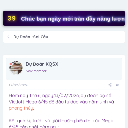
d
ử
s
i
t
39
Chúc bạn ngày mới tràn đầy năng lượng! ✨
a
r
t
Dự Đoán -Soi Cầu
e
r
Dự Đoán KQSX
New member
13/02/2026
#1
Hôm nay Thứ 6, ngày 13/02/2026, dự đoán bộ số
Vietlott Mega 6/45 để đầu tư dựa vào năm sinh và
phong thủy
.
Kết quả kỳ trước và giải thưởng hiện tại của Mega
6/45 cập nhật hôm nay: