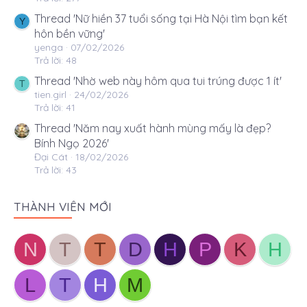
Thread 'Nữ hiền 37 tuổi sống tại Hà Nội tìm bạn kết
Y
hôn bền vững'
yenga
07/02/2026
Trả lời: 48
Thread 'Nhờ web này hôm qua tui trúng được 1 ít'
T
tien.girl
24/02/2026
Trả lời: 41
Thread 'Năm nay xuất hành mùng mấy là đẹp?
Bính Ngọ 2026'
Đại Cát
18/02/2026
Trả lời: 43
THÀNH VIÊN MỚI
N
T
T
D
H
P
K
H
L
T
H
M