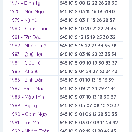
1977 – Đinh Tỵ
645 K1 S 08 12 22 26 28 30
1978 – Mậu Ngọ
645 K1 S 03 15 16 19 31 40
1979 – Kỷ Mùi
645 K1 S 03 11 13 26 28 37
1980 – Canh Thân
645 K1 S 10 20 21 22 24 33
1981 – Tân Dậu
645 K1 S 13 15 19 25 30 32
1982 – Nhâm Tuất
645 K1 S 15 22 23 33 35 38
1983 – Quý Hợi
645 K1 S 03 19 22 23 33 34
1984 – Giáp Tý
645 K1 S 09 10 19 30 33 37
1985 – Ất Sửu
645 K1 S 04 24 27 33 34 43
1986 – Bính Dần
645 K1 S 01 10 13 15 16 39
1987 – Đinh Mão
645 K1 S 09 21 24 29 41 44
1988 – Mậu Thìn
645 K1 S 07 10 13 18 30 37
1989 – Kỷ Tỵ
645 K1 S 05 07 08 10 20 37
1990 – Canh Ngọ
645 K1 S 01 06 12 28 30 35
1991 – Tân Mùi
645 K1 S 03 07 09 14 23 42
1992 – Nhâm Thân
645 K1 S 02 19 21 28 42 45