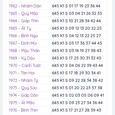
1962 – Nhâm Dần
645 K1 S 01 17 19 23 36 44
1963 – Quý Mão
645 K1 S 03 04 21 26 32 35
1964 – Giáp Thìn
645 K1 S 10 21 28 34 42 44
1965 – Ất Tỵ
645 K1 S 09 12 13 20 22 25
1966 – Bính Ngọ
645 K1 S 04 12 13 22 25 27
1967 – Đinh Mùi
645 K1 S 03 17 36 37 44 45
1968 – Mậu Thân
645 K1 S 03 14 19 27 38 43
1969 – Kỷ Dậu
645 K1 S 17 25 30 31 32 45
1970 – Canh Tuất
645 K1 S 04 06 22 39 43 44
1971 – Tân Hợi
645 K1 S 17 18 29 30 34 41
1972 – Nhâm Tý
645 K1 S 09 22 28 34 38 42
1973 – Quý Sửu
645 K1 S 01 20 22 23 37 38
1974 – Giáp Dần
645 K1 S 02 03 05 06 09 41
1975 – Ất Mão
645 K1 S 09 23 27 34 36 44
1976 – Bính Thìn
645 K1 S 17 21 27 28 39 43