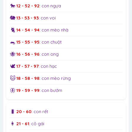
🐎
12 - 52 - 92
: con ngựa
🐘
13 - 53 - 93
: con voi
🐈
14 - 54 - 94
: con mèo nhà
🐀
15 - 55 - 95
: con chuột
🐝
16 - 56 - 96
: con ong
🕊️
17 - 57 - 97
: con hạc
🐱
18 - 58 - 98
: con mèo rừng
🦋
19 - 59 - 99
: con bướm
🐛
20 - 60
: con rết
👩
21 - 61
: cô gái