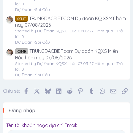
lời: 0
Dự Đoán -Soi Cầu
TRUNGDACBIET.COM Dự đoán KQ XSMT hôm
XSMT
nay 07/08/2026
Started by Dự Đoán KQSX
Lúc 07:03:27 Hôm qua
Trả
lời: 0
Dự Đoán -Soi Cầu
TRUNGDACBIET.com Dự đoán KQXS Miền
XSMB
Bắc hôm nay 07/08/2026
Started by Dự Đoán KQSX
Lúc 07:03:27 Hôm qua
Trả
lời: 0
Dự Đoán -Soi Cầu
Facebook
X
Bluesky
LinkedIn
Reddit
Pinterest
Tumblr
WhatsApp
Email
Li
Chia sẻ:
Đăng nhập
Tên tài khoản hoặc địa chỉ Email