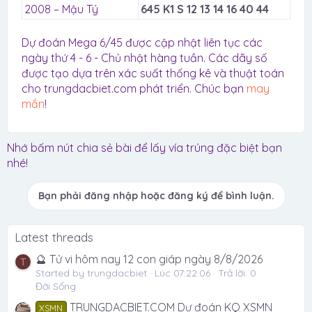
2008 – Mậu Tý
645 K1 S 12 13 14 16 40 44
Dự đoán Mega 6/45 được cập nhật liên tục các
ngày thứ 4 - 6 - Chủ nhật hàng tuần. Các dãy số
được tạo dựa trên xác suất thống kê và thuật toán
cho trungdacbiet.com phát triển. Chúc bạn
may
mắn
!
Nhớ bấm nút chia sẻ bài để lấy vía trúng đặc biệt bạn
nhé!
Bạn phải đăng nhập hoặc đăng ký để bình luận.
Latest threads
🔮 Tử vi hôm nay 12 con giáp ngày 8/8/2026
T
Started by trungdacbiet
Lúc 07:22:06
Trả lời: 0
Đời Sống
TRUNGDACBIET.COM Dự đoán KQ XSMN
XSMN