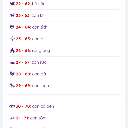
🕊️
22 - 62
: bồ câu
🐒
23 - 63
: con khỉ
🐸
24 - 64
: con ếch
🦅
25 - 65
: con ó
🐲
26 - 66
: rồng bay
🐢
27 - 67
: con rùa
🐓
28 - 68
: con gà
🐍
29 - 69
: con lươn
🐟
30 - 70
: con cá đen
🦐
31 - 71
: con tôm