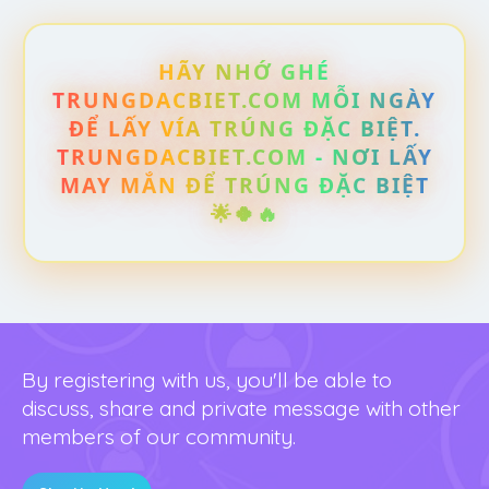
HÃY NHỚ GHÉ
TRUNGDACBIET.COM MỖI NGÀY
ĐỂ LẤY VÍA TRÚNG ĐẶC BIỆT.
TRUNGDACBIET.COM - NƠI LẤY
MAY MẮN ĐỂ TRÚNG ĐẶC BIỆT
🌟🍀🔥
By registering with us, you'll be able to
discuss, share and private message with other
members of our community.