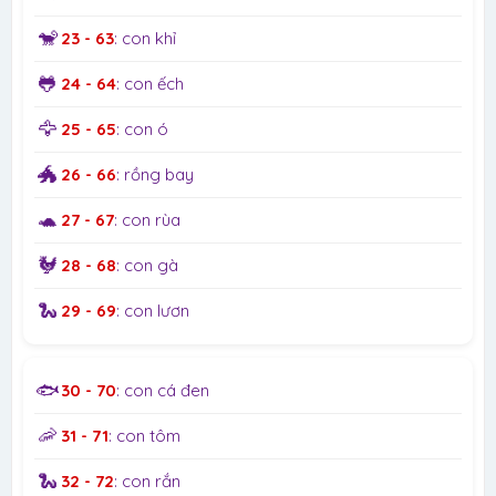
🐒
23 - 63
: con khỉ
🐸
24 - 64
: con ếch
🦅
25 - 65
: con ó
🐲
26 - 66
: rồng bay
🐢
27 - 67
: con rùa
🐓
28 - 68
: con gà
🐍
29 - 69
: con lươn
🐟
30 - 70
: con cá đen
🦐
31 - 71
: con tôm
🐍
32 - 72
: con rắn