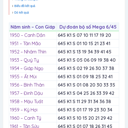
Năm sinh – Con Giáp
Dự đoán bộ số Mega 6/45
1950 – Canh Dần
645 K1 S 07 10 11 17 19 20
1951 – Tân Mão
645 K1 S 01 10 15 21 23 41
1952 – Nhâm Thìn
645 K1 S 13 19 34 39 41 45
1953 – Quý Tỵ
645 K1 S 05 06 09 19 38 40
1954 – Giáp Ngọ
645 K1 S 02 19 26 30 37 38
1955 – Ất Mùi
645 K1 S 01 09 18 25 32 41
1956 – Bính Thân
645 K1 S 01 08 20 30 33 35
1957 – Đinh Dậu
645 K1 S 04 25 26 33 39 42
1958 – Mậu Tuất
645 K1 S 11 29 31 34 36 38
1959 – Kỷ Hợi
645 K1 S 01 17 19 23 30 34
1960 – Canh Tý
645 K1 S 10 15 20 21 29 42
1961 – Tân Sửu
645 K1 S 01 07 18 26 31 45