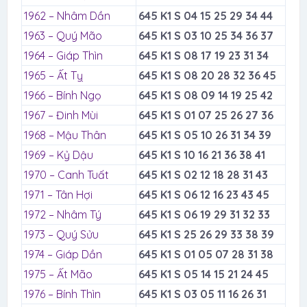
1962 – Nhâm Dần
645 K1 S 04 15 25 29 34 44
1963 – Quý Mão
645 K1 S 03 10 25 34 36 37
1964 – Giáp Thìn
645 K1 S 08 17 19 23 31 34
1965 – Ất Tỵ
645 K1 S 08 20 28 32 36 45
1966 – Bính Ngọ
645 K1 S 08 09 14 19 25 42
1967 – Đinh Mùi
645 K1 S 01 07 25 26 27 36
1968 – Mậu Thân
645 K1 S 05 10 26 31 34 39
1969 – Kỷ Dậu
645 K1 S 10 16 21 36 38 41
1970 – Canh Tuất
645 K1 S 02 12 18 28 31 43
1971 – Tân Hợi
645 K1 S 06 12 16 23 43 45
1972 – Nhâm Tý
645 K1 S 06 19 29 31 32 33
1973 – Quý Sửu
645 K1 S 25 26 29 33 38 39
1974 – Giáp Dần
645 K1 S 01 05 07 28 31 38
1975 – Ất Mão
645 K1 S 05 14 15 21 24 45
1976 – Bính Thìn
645 K1 S 03 05 11 16 26 31