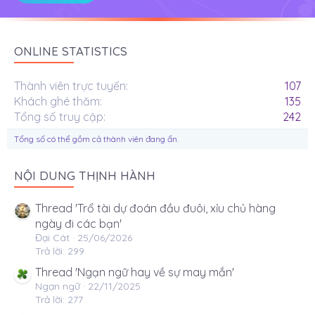
ONLINE STATISTICS
Thành viên trực tuyến
107
Khách ghé thăm
135
Tổng số truy cập
242
Tổng số có thể gồm cả thành viên đang ẩn.
NỘI DUNG THỊNH HÀNH
Thread 'Trổ tài dự đoán đầu đuôi, xỉu chủ hàng
ngày đi các bạn'
Đại Cát
25/06/2026
Trả lời: 299
Thread 'Ngạn ngữ hay về sự may mắn'
Ngạn ngữ
22/11/2025
Trả lời: 277