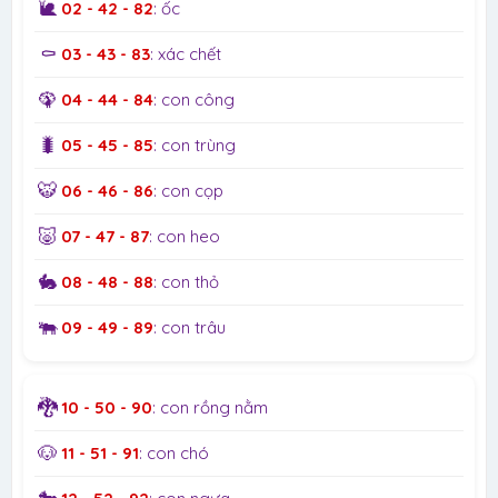
🐌
02 - 42 - 82
: ốc
⚰️
03 - 43 - 83
: xác chết
🦚
04 - 44 - 84
: con công
🐛
05 - 45 - 85
: con trùng
🐯
06 - 46 - 86
: con cọp
🐷
07 - 47 - 87
: con heo
🐇
08 - 48 - 88
: con thỏ
🐃
09 - 49 - 89
: con trâu
🐉
10 - 50 - 90
: con rồng nằm
🐶
11 - 51 - 91
: con chó