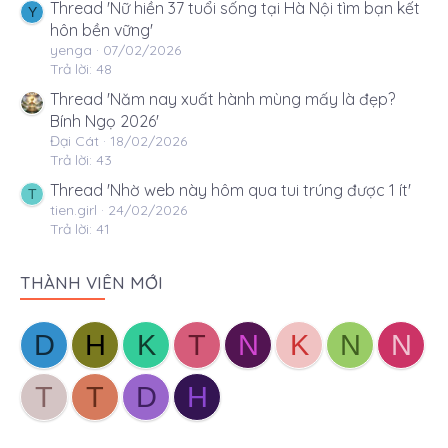
Thread 'Nữ hiền 37 tuổi sống tại Hà Nội tìm bạn kết
Y
hôn bền vững'
yenga
07/02/2026
Trả lời: 48
Thread 'Năm nay xuất hành mùng mấy là đẹp?
Bính Ngọ 2026'
Đại Cát
18/02/2026
Trả lời: 43
Thread 'Nhờ web này hôm qua tui trúng được 1 ít'
T
tien.girl
24/02/2026
Trả lời: 41
THÀNH VIÊN MỚI
D
H
K
T
N
K
N
N
T
T
D
H