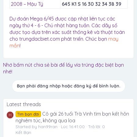
2008 – Mậu Tý
645 K1 S 16 30 32 34 38 39
Dự đoán Mega 6/45 được cập nhật liên tục các
ngày thứ 4 - 6 - Chủ nhật hàng tuần. Các dãy số
được tạo dựa trên xác suất thống kê và thuật toán
cho trungdacbiet.com phát triển. Chúc bạn
may
mắn
!
Nhớ bấm nút chia sẻ bài để lấy vía trúng đặc biệt bạn
nhé!
Bạn phải đăng nhập hoặc đăng ký để bình luận.
Latest threads
Cô gái 26 tuổi Trà Vinh tìm bạn kết hôn
Tìm bạn đời
H
nghiêm túc, không qua loa
Started by han99ran
Lúc 16:41:00
Trả lời: 0
Kết Bạn