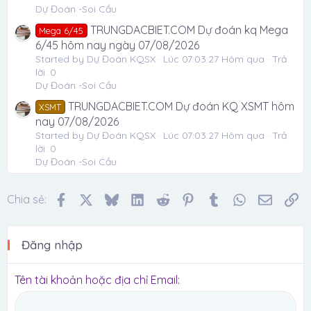
Dự Đoán -Soi Cầu
TRUNGDACBIET.COM Dự đoán kq Mega
Mega 6/45
6/45 hôm nay ngày 07/08/2026
Started by Dự Đoán KQSX
Lúc 07:03:27 Hôm qua
Trả
lời: 0
Dự Đoán -Soi Cầu
TRUNGDACBIET.COM Dự đoán KQ XSMT hôm
XSMT
nay 07/08/2026
Started by Dự Đoán KQSX
Lúc 07:03:27 Hôm qua
Trả
lời: 0
Dự Đoán -Soi Cầu
Facebook
X
Bluesky
LinkedIn
Reddit
Pinterest
Tumblr
WhatsApp
Email
Li
Chia sẻ:
Đăng nhập
Tên tài khoản hoặc địa chỉ Email