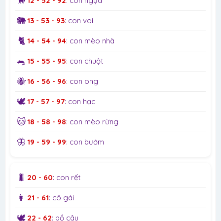
🐎
12 - 52 - 92
: con ngựa
🐘
13 - 53 - 93
: con voi
🐈
14 - 54 - 94
: con mèo nhà
🐀
15 - 55 - 95
: con chuột
🐝
16 - 56 - 96
: con ong
🕊️
17 - 57 - 97
: con hạc
🐱
18 - 58 - 98
: con mèo rừng
🦋
19 - 59 - 99
: con bướm
🐛
20 - 60
: con rết
👩
21 - 61
: cô gái
🕊️
22 - 62
: bồ câu