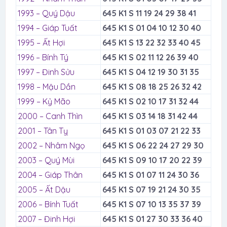
1993 – Quý Dậu
645 K1 S 11 19 24 29 38 41
1994 – Giáp Tuất
645 K1 S 01 04 10 12 30 40
1995 – Ất Hợi
645 K1 S 13 22 32 33 40 45
1996 – Bính Tý
645 K1 S 02 11 12 26 39 40
1997 – Đinh Sửu
645 K1 S 04 12 19 30 31 35
1998 – Mậu Dần
645 K1 S 08 18 25 26 32 42
1999 – Kỷ Mão
645 K1 S 02 10 17 31 32 44
2000 – Canh Thìn
645 K1 S 03 14 18 31 42 44
2001 – Tân Tỵ
645 K1 S 01 03 07 21 22 33
2002 – Nhâm Ngọ
645 K1 S 06 22 24 27 29 30
2003 – Quý Mùi
645 K1 S 09 10 17 20 22 39
2004 – Giáp Thân
645 K1 S 01 07 11 24 30 36
2005 – Ất Dậu
645 K1 S 07 19 21 24 30 35
2006 – Bính Tuất
645 K1 S 07 10 13 35 37 39
2007 – Đinh Hợi
645 K1 S 01 27 30 33 36 40