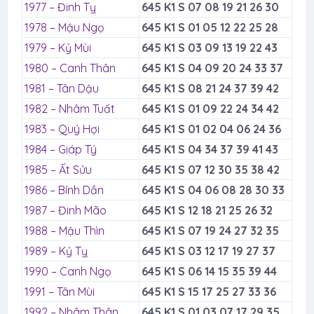
1977 – Đinh Tỵ
645 K1 S 07 08 19 21 26 30
1978 – Mậu Ngọ
645 K1 S 01 05 12 22 25 28
1979 – Kỷ Mùi
645 K1 S 03 09 13 19 22 43
1980 – Canh Thân
645 K1 S 04 09 20 24 33 37
1981 – Tân Dậu
645 K1 S 08 21 24 37 39 42
1982 – Nhâm Tuất
645 K1 S 01 09 22 24 34 42
1983 – Quý Hợi
645 K1 S 01 02 04 06 24 36
1984 – Giáp Tý
645 K1 S 04 34 37 39 41 43
1985 – Ất Sửu
645 K1 S 07 12 30 35 38 42
1986 – Bính Dần
645 K1 S 04 06 08 28 30 33
1987 – Đinh Mão
645 K1 S 12 18 21 25 26 32
1988 – Mậu Thìn
645 K1 S 07 19 24 27 32 35
1989 – Kỷ Tỵ
645 K1 S 03 12 17 19 27 37
1990 – Canh Ngọ
645 K1 S 06 14 15 35 39 44
1991 – Tân Mùi
645 K1 S 15 17 25 27 33 36
1992 – Nhâm Thân
645 K1 S 01 03 07 17 29 35