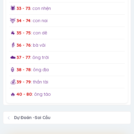
🕷️
33 - 73
: con nhện
🦌
34 - 74
: con nai
🐐
35 - 75
: con dê
👵
36 - 76
: bà vải
☁️
37 - 77
: ông trời
🏮
38 - 78
: ông địa
💰
39 - 79
: thần tài
🔥
40 - 80
: ông táo
Dự Đoán -Soi Cầu