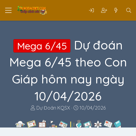
Dự đoán
Mega 6/45
Mega 6/45 theo Con
Giáp hôm nay ngày
10/04/2026
T
N
Dự Đoán KQSX
10/04/2026
h
g
r
à
e
y
a
g