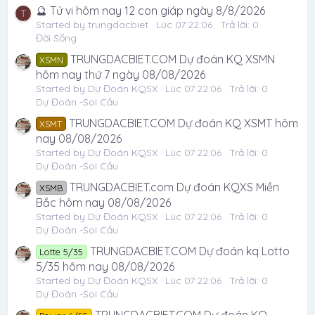
🔮 Tử vi hôm nay 12 con giáp ngày 8/8/2026
T
Started by trungdacbiet
Lúc 07:22:06
Trả lời: 0
Đời Sống
TRUNGDACBIET.COM Dự đoán KQ XSMN
XSMN
hôm nay thứ 7 ngày 08/08/2026
Started by Dự Đoán KQSX
Lúc 07:22:06
Trả lời: 0
Dự Đoán -Soi Cầu
TRUNGDACBIET.COM Dự đoán KQ XSMT hôm
XSMT
nay 08/08/2026
Started by Dự Đoán KQSX
Lúc 07:22:06
Trả lời: 0
Dự Đoán -Soi Cầu
TRUNGDACBIET.com Dự đoán KQXS Miền
XSMB
Bắc hôm nay 08/08/2026
Started by Dự Đoán KQSX
Lúc 07:22:06
Trả lời: 0
Dự Đoán -Soi Cầu
TRUNGDACBIET.COM Dự đoán kq Lotto
Lotte 5/35
5/35 hôm nay 08/08/2026
Started by Dự Đoán KQSX
Lúc 07:22:06
Trả lời: 0
Dự Đoán -Soi Cầu