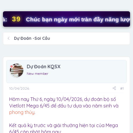
d
ử
s
i
t
39
:
Chúc bạn ngày mới tràn đầy năng lượng!
a
r
t
Dự Đoán -Soi Cầu
e
r
Dự Đoán KQSX
New member
10/04/2026
#1
Hôm nay Thứ 6, ngày 10/04/2026, dự đoán bộ số
Vietlott Mega 6/45 để đầu tư dựa vào năm sinh và
phong thủy
.
Kết quả kỳ trước và giải thưởng hiện tại của Mega
6/45 cập nhật hôm nay: