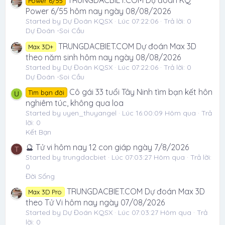
TRUNGDACBIET.COM Dự đoán KQ
Power 6/55
Power 6/55 hôm nay ngày 08/08/2026
Started by Dự Đoán KQSX
Lúc 07:22:06
Trả lời: 0
Dự Đoán -Soi Cầu
TRUNGDACBIET.COM Dự đoán Max 3D
Max 3D+
theo năm sinh hôm nay ngày 08/08/2026
Started by Dự Đoán KQSX
Lúc 07:22:06
Trả lời: 0
Dự Đoán -Soi Cầu
Cô gái 33 tuổi Tây Ninh tìm bạn kết hôn
Tìm bạn đời
U
nghiêm túc, không qua loa
Started by uyen_thuyangel
Lúc 16:00:09 Hôm qua
Trả
lời: 0
Kết Bạn
🔮 Tử vi hôm nay 12 con giáp ngày 7/8/2026
T
Started by trungdacbiet
Lúc 07:03:27 Hôm qua
Trả lời:
0
Đời Sống
TRUNGDACBIET.COM Dự đoán Max 3D
Max 3D Pro
theo Tử Vi hôm nay ngày 07/08/2026
Started by Dự Đoán KQSX
Lúc 07:03:27 Hôm qua
Trả
lời: 0