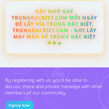
HÃY NHỚ GHÉ
TRUNGDACBIET.COM MỖI NGÀY
ĐỂ LẤY VÍA TRÚNG ĐẶC BIỆT.
TRUNGDACBIET.COM - NƠI LẤY
MAY MẮN ĐỂ TRÚNG ĐẶC BIỆT
🌟🍀🔥
By registering with us, you'll be able to
discuss, share and private message with other
members of our community.
SignUp Now!