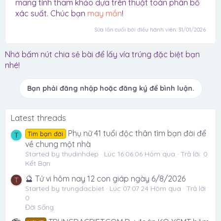
mang tính tham khảo dựa trên thuật toán phân bổ
xác suất. Chúc bạn
may mắn
!
Sửa lần cuối bởi điều hành viên:
31/01/2026
Nhớ bấm nút chia sẻ bài để lấy vía trúng đặc biệt bạn
nhé!
Bạn phải đăng nhập hoặc đăng ký để bình luận.
Latest threads
Phụ nữ 41 tuổi độc thân tìm bạn đời để
Tìm bạn đời
T
về chung một nhà
Started by thudinhdep
Lúc 16:06:06 Hôm qua
Trả lời: 0
Kết Bạn
🔮 Tử vi hôm nay 12 con giáp ngày 6/8/2026
T
Started by trungdacbiet
Lúc 07:07:24 Hôm qua
Trả lời:
0
Đời Sống