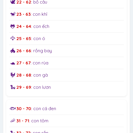
🕊️
22 - 62
: bồ câu
🐒
23 - 63
: con khỉ
🐸
24 - 64
: con ếch
🦅
25 - 65
: con ó
🐲
26 - 66
: rồng bay
🐢
27 - 67
: con rùa
🐓
28 - 68
: con gà
🐍
29 - 69
: con lươn
🐟
30 - 70
: con cá đen
🦐
31 - 71
: con tôm
🐍
32 - 72
: con rắn