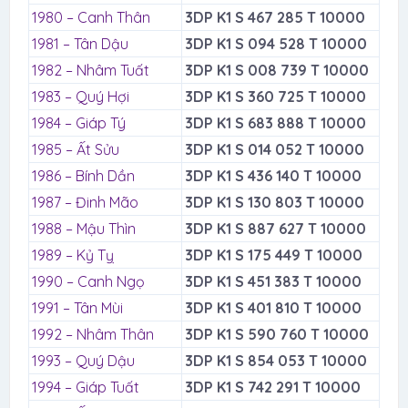
1980 – Canh Thân
3DP K1 S 467 285 T 10000
1981 – Tân Dậu
3DP K1 S 094 528 T 10000
1982 – Nhâm Tuất
3DP K1 S 008 739 T 10000
1983 – Quý Hợi
3DP K1 S 360 725 T 10000
1984 – Giáp Tý
3DP K1 S 683 888 T 10000
1985 – Ất Sửu
3DP K1 S 014 052 T 10000
1986 – Bính Dần
3DP K1 S 436 140 T 10000
1987 – Đinh Mão
3DP K1 S 130 803 T 10000
1988 – Mậu Thìn
3DP K1 S 887 627 T 10000
1989 – Kỷ Tỵ
3DP K1 S 175 449 T 10000
1990 – Canh Ngọ
3DP K1 S 451 383 T 10000
1991 – Tân Mùi
3DP K1 S 401 810 T 10000
1992 – Nhâm Thân
3DP K1 S 590 760 T 10000
1993 – Quý Dậu
3DP K1 S 854 053 T 10000
1994 – Giáp Tuất
3DP K1 S 742 291 T 10000