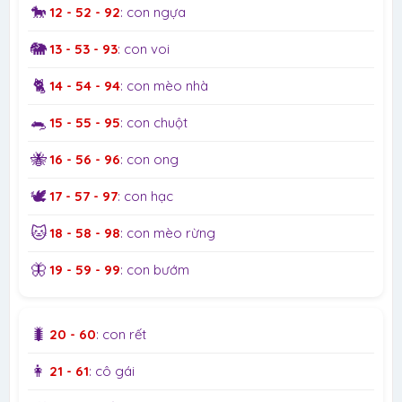
🐎
12 - 52 - 92
: con ngựa
🐘
13 - 53 - 93
: con voi
🐈
14 - 54 - 94
: con mèo nhà
🐀
15 - 55 - 95
: con chuột
🐝
16 - 56 - 96
: con ong
🕊️
17 - 57 - 97
: con hạc
🐱
18 - 58 - 98
: con mèo rừng
🦋
19 - 59 - 99
: con bướm
🐛
20 - 60
: con rết
👩
21 - 61
: cô gái