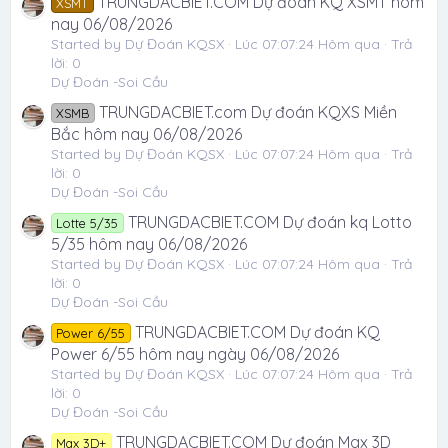
TRUNGDACBIET.COM Dự đoán KQ XSMT hôm
XSMT
nay 06/08/2026
Started by Dự Đoán KQSX
Lúc 07:07:24 Hôm qua
Trả
lời: 0
Dự Đoán -Soi Cầu
TRUNGDACBIET.com Dự đoán KQXS Miền
XSMB
Bắc hôm nay 06/08/2026
Started by Dự Đoán KQSX
Lúc 07:07:24 Hôm qua
Trả
lời: 0
Dự Đoán -Soi Cầu
TRUNGDACBIET.COM Dự đoán kq Lotto
Lotte 5/35
5/35 hôm nay 06/08/2026
Started by Dự Đoán KQSX
Lúc 07:07:24 Hôm qua
Trả
lời: 0
Dự Đoán -Soi Cầu
TRUNGDACBIET.COM Dự đoán KQ
Power 6/55
Power 6/55 hôm nay ngày 06/08/2026
Started by Dự Đoán KQSX
Lúc 07:07:24 Hôm qua
Trả
lời: 0
Dự Đoán -Soi Cầu
TRUNGDACBIET.COM Dự đoán Max 3D
Max 3D+