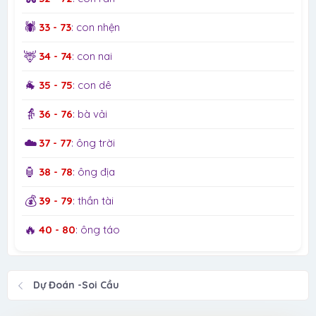
🕷️
33 - 73
: con nhện
🦌
34 - 74
: con nai
🐐
35 - 75
: con dê
👵
36 - 76
: bà vải
☁️
37 - 77
: ông trời
🏮
38 - 78
: ông địa
💰
39 - 79
: thần tài
🔥
40 - 80
: ông táo
Dự Đoán -Soi Cầu