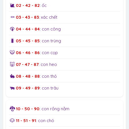
🐌
02 - 42 - 82
: ốc
⚰️
03 - 43 - 83
: xác chết
🦚
04 - 44 - 84
: con công
🐛
05 - 45 - 85
: con trùng
🐯
06 - 46 - 86
: con cọp
🐷
07 - 47 - 87
: con heo
🐇
08 - 48 - 88
: con thỏ
🐃
09 - 49 - 89
: con trâu
🐉
10 - 50 - 90
: con rồng nằm
🐶
11 - 51 - 91
: con chó