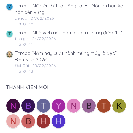
Thread 'Nữ hiền 37 tuổi sống tại Hà Nội tìm bạn kết
Y
hôn bền vững'
yenga
07/02/2026
Trả lời: 48
Thread 'Nhờ web này hôm qua tui trúng được 1 ít'
T
tien.girl
24/02/2026
Trả lời: 41
Thread 'Năm nay xuất hành mùng mấy là đẹp?
Bính Ngọ 2026'
Đại Cát
18/02/2026
Trả lời: 43
THÀNH VIÊN MỚI
N
B
T
Y
N
B
T
K
N
B
H
H