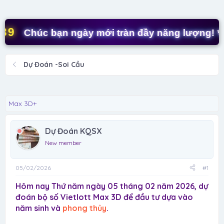
d
ử
s
i
t
Chúc bạn ngày mới tràn đầy năng lượng! ✨
a
r
t
Dự Đoán -Soi Cầu
e
r
Max 3D+
Dự Đoán KQSX
New member
05/02/2026
#1
Hôm nay Thứ năm ngày 05 tháng 02 năm 2026, dự
đoán bộ số Vietlott Max 3D để đầu tư dựa vào
năm sinh và
phong thủy
.