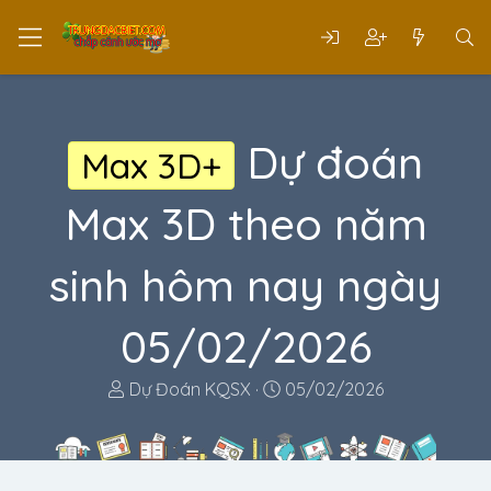
Dự đoán
Max 3D+
Max 3D theo năm
sinh hôm nay ngày
05/02/2026
T
N
Dự Đoán KQSX
05/02/2026
h
g
r
à
e
y
a
g