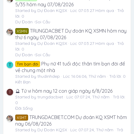
5/35 hôm nay 07/08/2026
Started by Dự Đoán KQSX
Lúc 07:03:27 Hôm qua
Trả
lời: 0
Dự Đoán -Soi Cầu
TRUNGDACBIET Dự đoán KQ XSMN hôm nay
XSMN
thứ 6 ngày 07/08/2026
Started by Dự Đoán KQSX
Lúc 07:03:27 Hôm qua
Trả
lời: 0
Dự Đoán -Soi Cầu
Phụ nữ 41 tuổi độc thân tìm bạn đời để
Tìm bạn đời
T
về chung một nhà
Started by thudinhdep
Lúc 16:06:06, Thứ năm
Trả lời: 0
Kết Bạn
🔮 Tử vi hôm nay 12 con giáp ngày 6/8/2026
T
Started by trungdacbiet
Lúc 07:07:24, Thứ năm
Trả lời:
0
Đời Sống
TRUNGDACBIET.COM Dự đoán KQ XSMT hôm
XSMT
nay 06/08/2026
Started by Dự Đoán KQSX
Lúc 07:07:24, Thứ năm
Trả