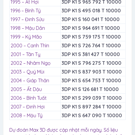
1995 – Ất Hợi
3DP K1 S 965 792 T 10000
1996 – Bính Tý
3DP K1 S 495 018 T 10000
1997 – Đinh Sửu
3DP K1 S 160 041 T 10000
1998 – Mậu Dần
3DP K1 S 964 691 T 10000
1999 – Kỷ Mão
3DP K1 S 759 175 T 10000
2000 – Canh Thìn
3DP K1 S 726 764 T 10000
2001 – Tân Tỵ
3DP K1 S 381 427 T 10000
2002 – Nhâm Ngọ
3DP K1 S 796 275 T 10000
2003 – Quý Mùi
3DP K1 S 837 903 T 10000
2004 – Giáp Thân
3DP K1 S 654 753 T 10000
2005 – Ất Dậu
3DP K1 S 126 681 T 10000
2006 – Bính Tuất
3DP K1 S 299 039 T 10000
2007 – Đinh Hợi
3DP K1 S 897 284 T 10000
2008 – Mậu Tý
3DP K1 S 647 090 T 10000
Dự đoán Max 3D được cập nhật mỗi ngày. Số liệu