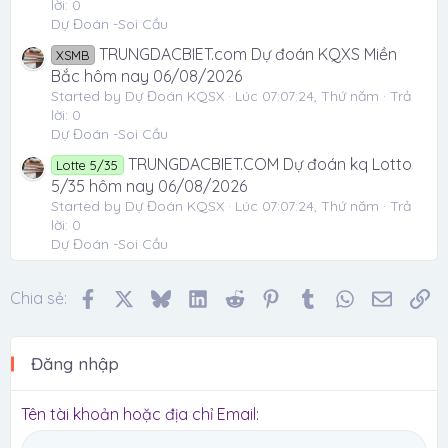
lời: 0
Dự Đoán -Soi Cầu
TRUNGDACBIET.com Dự đoán KQXS Miền
XSMB
Bắc hôm nay 06/08/2026
Started by Dự Đoán KQSX
Lúc 07:07:24, Thứ năm
Trả
lời: 0
Dự Đoán -Soi Cầu
TRUNGDACBIET.COM Dự đoán kq Lotto
Lotte 5/35
5/35 hôm nay 06/08/2026
Started by Dự Đoán KQSX
Lúc 07:07:24, Thứ năm
Trả
lời: 0
Dự Đoán -Soi Cầu
Facebook
X
Bluesky
LinkedIn
Reddit
Pinterest
Tumblr
WhatsApp
Email
Li
Chia sẻ:
Đăng nhập
Tên tài khoản hoặc địa chỉ Email