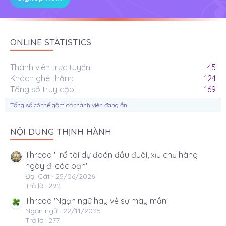
ONLINE STATISTICS
Thành viên trực tuyến
45
Khách ghé thăm
124
Tổng số truy cập
169
Tổng số có thể gồm cả thành viên đang ẩn.
NỘI DUNG THỊNH HÀNH
Thread 'Trổ tài dự đoán đầu đuôi, xỉu chủ hàng
ngày đi các bạn'
Đại Cát
25/06/2026
Trả lời: 292
Thread 'Ngạn ngữ hay về sự may mắn'
Ngạn ngữ
22/11/2025
Trả lời: 277