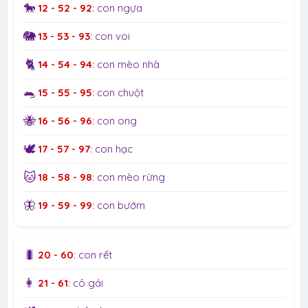
🐎
12 - 52 - 92
: con ngựa
🐘
13 - 53 - 93
: con voi
🐈
14 - 54 - 94
: con mèo nhà
🐀
15 - 55 - 95
: con chuột
🐝
16 - 56 - 96
: con ong
🕊️
17 - 57 - 97
: con hạc
🐱
18 - 58 - 98
: con mèo rừng
🦋
19 - 59 - 99
: con bướm
🐛
20 - 60
: con rết
👩
21 - 61
: cô gái