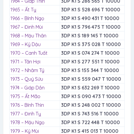
1964 – Giáp Thìn
3DP K1 S 286 565 T 10000
1965 – Ất Tỵ
3DP K1 S 528 696 T 10000
1966 – Bính Ngọ
3DP K1 S 490 431 T 10000
1967 – Đinh Mùi
3DP K1 S 796 475 T 10000
1968 – Mậu Thân
3DP K1 S 189 145 T 10000
1969 – Kỷ Dậu
3DP K1 S 375 028 T 10000
1970 – Canh Tuất
3DP K1 S 074 274 T 10000
1971 – Tân Hợi
3DP K1 S 277 551 T 10000
1972 – Nhâm Tý
3DP K1 S 155 344 T 10000
1973 – Quý Sửu
3DP K1 S 559 047 T 10000
1974 – Giáp Dần
3DP K1 S 632 269 T 10000
1975 – Ất Mão
3DP K1 S 090 473 T 10000
1976 – Bính Thìn
3DP K1 S 248 002 T 10000
1977 – Đinh Tỵ
3DP K1 S 743 516 T 10000
1978 – Mậu Ngọ
3DP K1 S 722 448 T 10000
1979 – Kỷ Mùi
3DP K1 S 415 013 T 10000