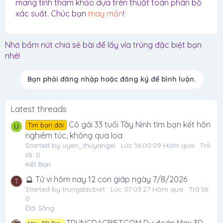
mang tính tham khảo dựa trên thuật toán phân bổ
xác suất. Chúc bạn
may mắn
!
Nhớ bấm nút chia sẻ bài để lấy vía trúng đặc biệt bạn
nhé!
Bạn phải đăng nhập hoặc đăng ký để bình luận.
Latest threads
Cô gái 33 tuổi Tây Ninh tìm bạn kết hôn
Tìm bạn đời
U
nghiêm túc, không qua loa
Started by uyen_thuyangel
Lúc 16:00:09 Hôm qua
Trả
lời: 0
Kết Bạn
🔮 Tử vi hôm nay 12 con giáp ngày 7/8/2026
T
Started by trungdacbiet
Lúc 07:03:27 Hôm qua
Trả lời:
0
Đời Sống