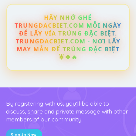
HÃY NHỚ GHÉ
TRUNGDACBIET.COM MỖI NGÀY
ĐỂ LẤY VÍA TRÚNG ĐẶC BIỆT.
TRUNGDACBIET.COM - NƠI LẤY
MAY MẮN ĐỂ TRÚNG ĐẶC BIỆT
🌟🍀🔥
By registering with us, you'll be able to
discuss, share and private message with other
members of our community.
SignUp Now!