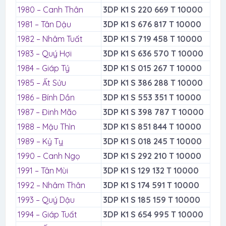
1980 – Canh Thân
3DP K1 S 220 669 T 10000
1981 – Tân Dậu
3DP K1 S 676 817 T 10000
1982 – Nhâm Tuất
3DP K1 S 719 458 T 10000
1983 – Quý Hợi
3DP K1 S 636 570 T 10000
1984 – Giáp Tý
3DP K1 S 015 267 T 10000
1985 – Ất Sửu
3DP K1 S 386 288 T 10000
1986 – Bính Dần
3DP K1 S 553 351 T 10000
1987 – Đinh Mão
3DP K1 S 398 787 T 10000
1988 – Mậu Thìn
3DP K1 S 851 844 T 10000
1989 – Kỷ Tỵ
3DP K1 S 018 245 T 10000
1990 – Canh Ngọ
3DP K1 S 292 210 T 10000
1991 – Tân Mùi
3DP K1 S 129 132 T 10000
1992 – Nhâm Thân
3DP K1 S 174 591 T 10000
1993 – Quý Dậu
3DP K1 S 185 159 T 10000
1994 – Giáp Tuất
3DP K1 S 654 995 T 10000