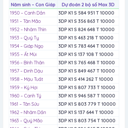
Năm sinh – Con Giáp
Dự đoán 2 bộ số Max 3D
1950 – Canh Dần
3DP K1 S 584 951 T 10000
1951 – Tân Mão
3DP K1 S 356 863 T 10000
1952 – Nhâm Thìn
3DP K1 S 824 648 T 10000
1953 – Quý Tỵ
3DP K1 S 463 218 T 10000
1954 – Giáp Ngọ
3DP K1 S 783 464 T 10000
1955 – Ất Mùi
3DP K1 S 137 108 T 10000
1956 – Bính Thân
3DP K1 S 765 468 T 10000
1957 – Đinh Dậu
3DP K1 S 849 467 T 10000
1958 – Mậu Tuất
3DP K1 S 414 262 T 10000
1959 – Kỷ Hợi
3DP K1 S 807 733 T 10000
1960 – Canh Tý
3DP K1 S 946 587 T 10000
1961 – Tân Sửu
3DP K1 S 803 779 T 10000
1962 – Nhâm Dần
3DP K1 S 137 644 T 10000
1963 – Quý Mão
3DP K1 S 803 754 T 10000