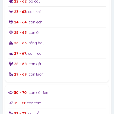
🕊️
22 - 62
: bồ câu
🐒
23 - 63
: con khỉ
🐸
24 - 64
: con ếch
🦅
25 - 65
: con ó
🐲
26 - 66
: rồng bay
🐢
27 - 67
: con rùa
🐓
28 - 68
: con gà
🐍
29 - 69
: con lươn
🐟
30 - 70
: con cá đen
🦐
31 - 71
: con tôm
🐍
32 - 72
: con rắn