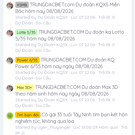
TRUNGDACBIET.com Dự đoán KQXS Miền
XSMB
Bắc hôm nay 08/08/2026
Started by Dự Đoán KQSX
Lúc 07:22:06
Trả lời: 0
Dự Đoán -Soi Cầu
TRUNGDACBIET.COM Dự đoán kq Lotto
Lotte 5/35
5/35 hôm nay 08/08/2026
Started by Dự Đoán KQSX
Lúc 07:22:06
Trả lời: 0
Dự Đoán -Soi Cầu
TRUNGDACBIET.COM Dự đoán KQ
Power 6/55
Power 6/55 hôm nay ngày 08/08/2026
Started by Dự Đoán KQSX
Lúc 07:22:06
Trả lời: 0
Dự Đoán -Soi Cầu
TRUNGDACBIET.COM Dự đoán Max 3D
Max 3D+
theo năm sinh hôm nay ngày 08/08/2026
Started by Dự Đoán KQSX
Lúc 07:22:06
Trả lời: 0
Dự Đoán -Soi Cầu
Cô gái 33 tuổi Tây Ninh tìm bạn kết hôn
Tìm bạn đời
U
nghiêm túc, không qua loa
Started by uyen_thuyangel
Lúc 16:00:09 Hôm qua
Trả
lời: 0