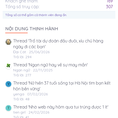
Khách ghé thăm
169
Tổng số truy cập
307
Tổng số có thể gồm cả thành viên đang ẩn.
NỘI DUNG THỊNH HÀNH
Thread 'Trổ tài dự đoán đầu đuôi, xỉu chủ hàng
ngày đi các bạn'
Đại Cát
25/06/2026
Trả lời: 294
Thread 'Ngạn ngữ hay về sự may mắn'
Ngạn ngữ
22/11/2025
Trả lời: 277
Thread 'Nữ hiền 37 tuổi sống tại Hà Nội tìm bạn kết
Y
hôn bền vững'
yenga
07/02/2026
Trả lời: 48
Thread 'Nhờ web này hôm qua tui trúng được 1 ít'
T
tien.girl
24/02/2026
Trả lời: 41