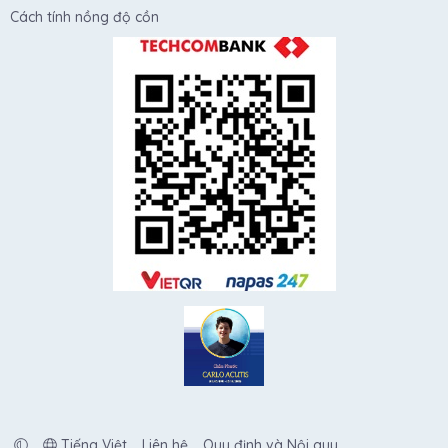
Cách tính nồng độ cồn
Tiếng Việt
Liên hệ
Quy định và Nội quy