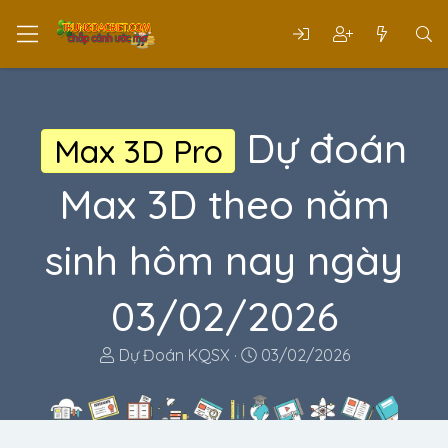
Dự đoán
Max 3D Pro
Max 3D theo năm
sinh hôm nay ngày
03/02/2026
T
N
Dự Đoán KQSX
03/02/2026
h
g
r
à
e
y
a
g