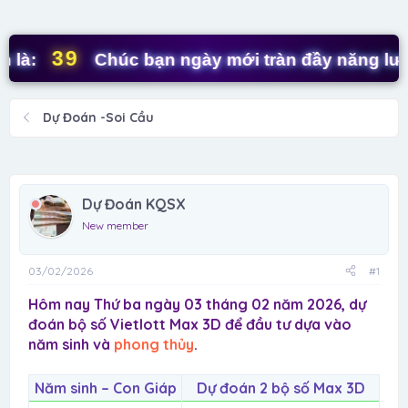
d
ử
s
i
t
39
:
Chúc bạn ngày mới tràn đầy năng lượng
a
r
t
Dự Đoán -Soi Cầu
e
r
Dự Đoán KQSX
New member
03/02/2026
#1
Hôm nay Thứ ba ngày 03 tháng 02 năm 2026, dự
đoán bộ số Vietlott Max 3D để đầu tư dựa vào
năm sinh và
phong thủy
.
Năm sinh – Con Giáp
Dự đoán 2 bộ số Max 3D