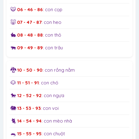
🐯
06 - 46 - 86
: con cọp
🐷
07 - 47 - 87
: con heo
🐇
08 - 48 - 88
: con thỏ
🐃
09 - 49 - 89
: con trâu
🐉
10 - 50 - 90
: con rồng nằm
🐶
11 - 51 - 91
: con chó
🐎
12 - 52 - 92
: con ngựa
🐘
13 - 53 - 93
: con voi
🐈
14 - 54 - 94
: con mèo nhà
🐀
15 - 55 - 95
: con chuột