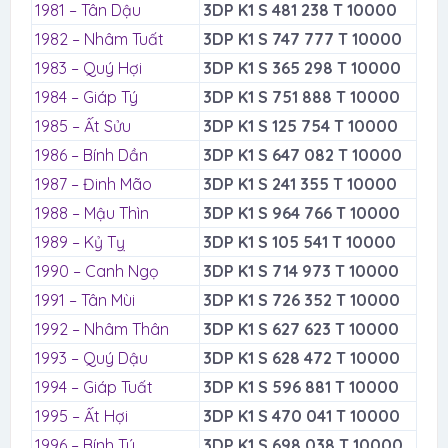
1981 – Tân Dậu
3DP K1 S 481 238 T 10000
1982 – Nhâm Tuất
3DP K1 S 747 777 T 10000
1983 – Quý Hợi
3DP K1 S 365 298 T 10000
1984 – Giáp Tý
3DP K1 S 751 888 T 10000
1985 – Ất Sửu
3DP K1 S 125 754 T 10000
1986 – Bính Dần
3DP K1 S 647 082 T 10000
1987 – Đinh Mão
3DP K1 S 241 355 T 10000
1988 – Mậu Thìn
3DP K1 S 964 766 T 10000
1989 – Kỷ Tỵ
3DP K1 S 105 541 T 10000
1990 – Canh Ngọ
3DP K1 S 714 973 T 10000
1991 – Tân Mùi
3DP K1 S 726 352 T 10000
1992 – Nhâm Thân
3DP K1 S 627 623 T 10000
1993 – Quý Dậu
3DP K1 S 628 472 T 10000
1994 – Giáp Tuất
3DP K1 S 596 881 T 10000
1995 – Ất Hợi
3DP K1 S 470 041 T 10000
1996 – Bính Tý
3DP K1 S 698 038 T 10000