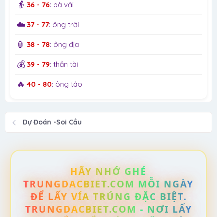
👵
36 - 76
: bà vải
☁️
37 - 77
: ông trời
🏮
38 - 78
: ông địa
💰
39 - 79
: thần tài
🔥
40 - 80
: ông táo
Dự Đoán -Soi Cầu
HÃY NHỚ GHÉ
TRUNGDACBIET.COM MỖI NGÀY
ĐỂ LẤY VÍA TRÚNG ĐẶC BIỆT.
TRUNGDACBIET.COM - NƠI LẤY