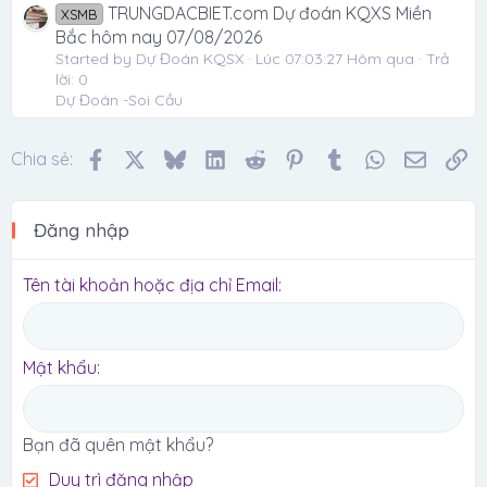
TRUNGDACBIET.com Dự đoán KQXS Miền
XSMB
Bắc hôm nay 07/08/2026
Started by Dự Đoán KQSX
Lúc 07:03:27 Hôm qua
Trả
lời: 0
Dự Đoán -Soi Cầu
Facebook
X
Bluesky
LinkedIn
Reddit
Pinterest
Tumblr
WhatsApp
Email
Li
Chia sẻ:
Đăng nhập
Tên tài khoản hoặc địa chỉ Email
Mật khẩu
Bạn đã quên mật khẩu?
Duy trì đăng nhập