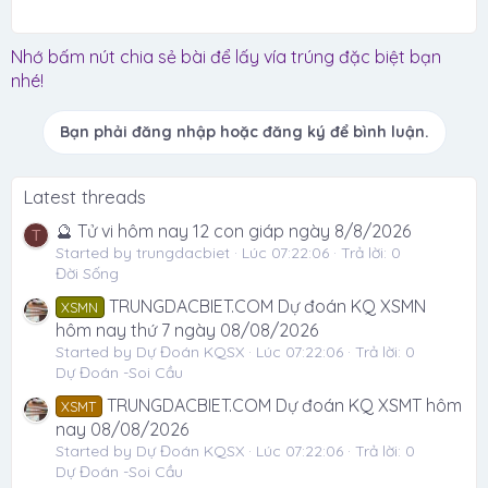
Nhớ bấm nút chia sẻ bài để lấy vía trúng đặc biệt bạn
nhé!
Bạn phải đăng nhập hoặc đăng ký để bình luận.
Latest threads
🔮 Tử vi hôm nay 12 con giáp ngày 8/8/2026
T
Started by trungdacbiet
Lúc 07:22:06
Trả lời: 0
Đời Sống
TRUNGDACBIET.COM Dự đoán KQ XSMN
XSMN
hôm nay thứ 7 ngày 08/08/2026
Started by Dự Đoán KQSX
Lúc 07:22:06
Trả lời: 0
Dự Đoán -Soi Cầu
TRUNGDACBIET.COM Dự đoán KQ XSMT hôm
XSMT
nay 08/08/2026
Started by Dự Đoán KQSX
Lúc 07:22:06
Trả lời: 0
Dự Đoán -Soi Cầu