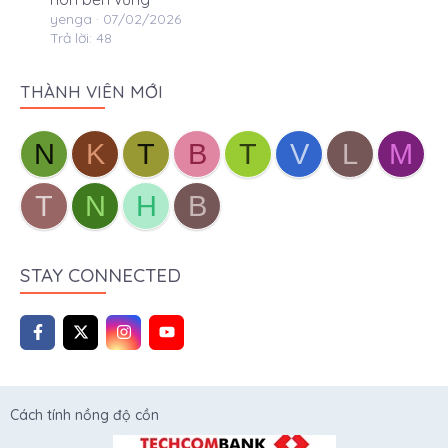
yenga
07/02/2026
Trả lời: 48
THÀNH VIÊN MỚI
N
K
T
B
T
V
L
M
T
N
H
B
STAY CONNECTED
Cách tính nồng độ cồn