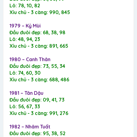
Lô: 78, 10, 82
Xỉu chủ - 3 càng: 990, 845
1979 – Kỷ Mùi
Đầu đuôi đẹp: 68, 38, 98
Lô: 48, 94, 23
Xỉu chủ - 3 càng: 891, 665
1980 – Canh Thân
Đầu đuôi đẹp: 73, 55, 34
Lô: 74, 60, 30
Xỉu chủ - 3 càng: 688, 486
1981 – Tân Dậu
Đầu đuôi đẹp: 09, 41, 73
Lô: 56, 67, 33
Xỉu chủ - 3 càng: 991, 276
1982 – Nhâm Tuất
Đầu đuôi đẹp: 95, 38, 52