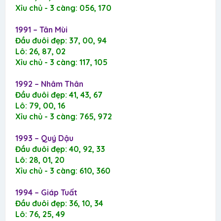
Xỉu chủ - 3 càng: 056, 170
1991 – Tân Mùi
Đầu đuôi đẹp: 37, 00, 94
Lô: 26, 87, 02
Xỉu chủ - 3 càng: 117, 105
1992 – Nhâm Thân
Đầu đuôi đẹp: 41, 43, 67
Lô: 79, 00, 16
Xỉu chủ - 3 càng: 765, 972
1993 – Quý Dậu
Đầu đuôi đẹp: 40, 92, 33
Lô: 28, 01, 20
Xỉu chủ - 3 càng: 610, 360
1994 – Giáp Tuất
Đầu đuôi đẹp: 36, 10, 34
Lô: 76, 25, 49