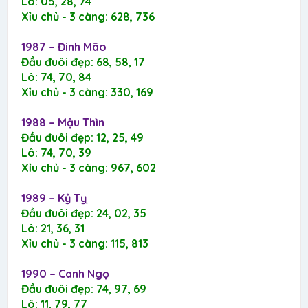
Lô: 05, 28, 74
Xỉu chủ - 3 càng: 628, 736
1987 – Đinh Mão
Đầu đuôi đẹp: 68, 58, 17
Lô: 74, 70, 84
Xỉu chủ - 3 càng: 330, 169
1988 – Mậu Thìn
Đầu đuôi đẹp: 12, 25, 49
Lô: 74, 70, 39
Xỉu chủ - 3 càng: 967, 602
1989 – Kỷ Tỵ
Đầu đuôi đẹp: 24, 02, 35
Lô: 21, 36, 31
Xỉu chủ - 3 càng: 115, 813
1990 – Canh Ngọ
Đầu đuôi đẹp: 74, 97, 69
Lô: 11, 79, 77