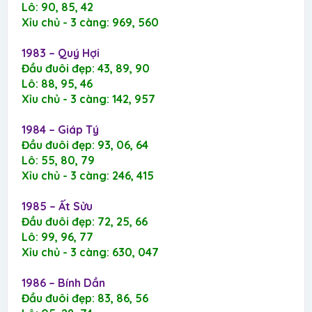
Lô: 90, 85, 42
Xỉu chủ - 3 càng: 969, 560
1983 – Quý Hợi
Đầu đuôi đẹp: 43, 89, 90
Lô: 88, 95, 46
Xỉu chủ - 3 càng: 142, 957
1984 – Giáp Tý
Đầu đuôi đẹp: 93, 06, 64
Lô: 55, 80, 79
Xỉu chủ - 3 càng: 246, 415
1985 – Ất Sửu
Đầu đuôi đẹp: 72, 25, 66
Lô: 99, 96, 77
Xỉu chủ - 3 càng: 630, 047
1986 – Bính Dần
Đầu đuôi đẹp: 83, 86, 56