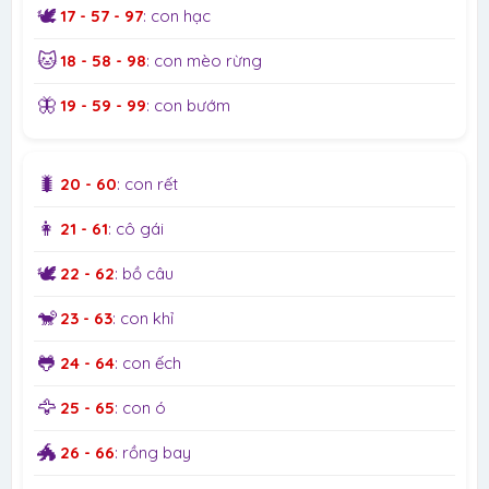
🕊️
17 - 57 - 97
: con hạc
🐱
18 - 58 - 98
: con mèo rừng
🦋
19 - 59 - 99
: con bướm
🐛
20 - 60
: con rết
👩
21 - 61
: cô gái
🕊️
22 - 62
: bồ câu
🐒
23 - 63
: con khỉ
🐸
24 - 64
: con ếch
🦅
25 - 65
: con ó
🐲
26 - 66
: rồng bay