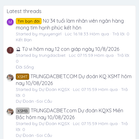
Latest threads
Nữ 34 tuổi làm nhân viên ngân hàng
Tìm bạn đời
M
mong tìm hạnh phúc kết hôn
Started by myuyengirl
Lúc 16:18:33 Hôm qua
Trả lời: 0
Kết Bạn
🔮 Tử vi hôm nay 12 con giáp ngày 10/8/2026
T
Started by trungdacbiet
Lúc 07:15:59 Hôm qua
Trả lời:
0
Đời Sống
TRUNGDACBIET.COM Dự đoán KQ XSMT hôm
XSMT
nay 10/08/2026
Started by Dự Đoán KQSX
Lúc 07:15:59 Hôm qua
Trả
lời: 0
Dự Đoán -Soi Cầu
TRUNGDACBIET.com Dự đoán KQXS Miền
XSMB
Bắc hôm nay 10/08/2026
Started by Dự Đoán KQSX
Lúc 07:15:59 Hôm qua
Trả
lời: 0
Dự Đoán -Soi Cầu