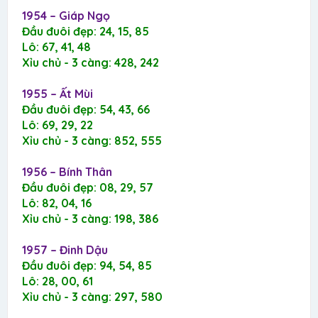
1954 – Giáp Ngọ
Đầu đuôi đẹp: 24, 15, 85
Lô: 67, 41, 48
Xỉu chủ - 3 càng: 428, 242
1955 – Ất Mùi
Đầu đuôi đẹp: 54, 43, 66
Lô: 69, 29, 22
Xỉu chủ - 3 càng: 852, 555
1956 – Bính Thân
Đầu đuôi đẹp: 08, 29, 57
Lô: 82, 04, 16
Xỉu chủ - 3 càng: 198, 386
1957 – Đinh Dậu
Đầu đuôi đẹp: 94, 54, 85
Lô: 28, 00, 61
Xỉu chủ - 3 càng: 297, 580