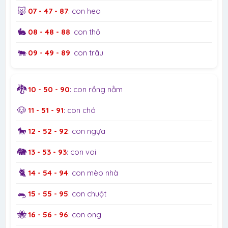
🐷
07 - 47 - 87
: con heo
🐇
08 - 48 - 88
: con thỏ
🐃
09 - 49 - 89
: con trâu
🐉
10 - 50 - 90
: con rồng nằm
🐶
11 - 51 - 91
: con chó
🐎
12 - 52 - 92
: con ngựa
🐘
13 - 53 - 93
: con voi
🐈
14 - 54 - 94
: con mèo nhà
🐀
15 - 55 - 95
: con chuột
🐝
16 - 56 - 96
: con ong