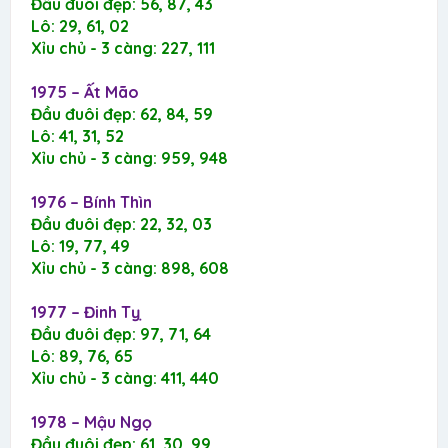
Đầu đuôi đẹp: 56, 87, 43
Lô: 29, 61, 02
Xỉu chủ - 3 càng: 227, 111
1975 – Ất Mão
Đầu đuôi đẹp: 62, 84, 59
Lô: 41, 31, 52
Xỉu chủ - 3 càng: 959, 948
1976 – Bính Thìn
Đầu đuôi đẹp: 22, 32, 03
Lô: 19, 77, 49
Xỉu chủ - 3 càng: 898, 608
1977 – Đinh Tỵ
Đầu đuôi đẹp: 97, 71, 64
Lô: 89, 76, 65
Xỉu chủ - 3 càng: 411, 440
1978 – Mậu Ngọ
Đầu đuôi đẹp: 61, 30, 99