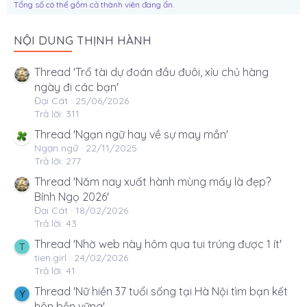
Tổng số có thể gồm cả thành viên đang ẩn.
NỘI DUNG THỊNH HÀNH
Thread 'Trổ tài dự đoán đầu đuôi, xỉu chủ hàng
ngày đi các bạn'
Đại Cát
25/06/2026
Trả lời: 311
Thread 'Ngạn ngữ hay về sự may mắn'
Ngạn ngữ
22/11/2025
Trả lời: 277
Thread 'Năm nay xuất hành mùng mấy là đẹp?
Bính Ngọ 2026'
Đại Cát
18/02/2026
Trả lời: 43
Thread 'Nhờ web này hôm qua tui trúng được 1 ít'
T
tien.girl
24/02/2026
Trả lời: 41
Thread 'Nữ hiền 37 tuổi sống tại Hà Nội tìm bạn kết
Y
hôn bền vững'