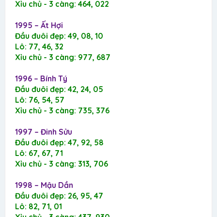
Xỉu chủ - 3 càng: 464, 022
1995 – Ất Hợi
Đầu đuôi đẹp: 49, 08, 10
Lô: 77, 46, 32
Xỉu chủ - 3 càng: 977, 687
1996 – Bính Tý
Đầu đuôi đẹp: 42, 24, 05
Lô: 76, 54, 57
Xỉu chủ - 3 càng: 735, 376
1997 – Đinh Sửu
Đầu đuôi đẹp: 47, 92, 58
Lô: 67, 67, 71
Xỉu chủ - 3 càng: 313, 706
1998 – Mậu Dần
Đầu đuôi đẹp: 26, 95, 47
Lô: 82, 71, 01
Xỉu chủ - 3 càng: 437, 930