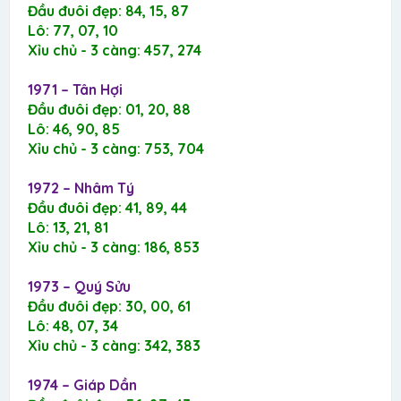
Đầu đuôi đẹp: 84, 15, 87
Lô: 77, 07, 10
Xỉu chủ - 3 càng: 457, 274
1971 – Tân Hợi
Đầu đuôi đẹp: 01, 20, 88
Lô: 46, 90, 85
Xỉu chủ - 3 càng: 753, 704
1972 – Nhâm Tý
Đầu đuôi đẹp: 41, 89, 44
Lô: 13, 21, 81
Xỉu chủ - 3 càng: 186, 853
1973 – Quý Sửu
Đầu đuôi đẹp: 30, 00, 61
Lô: 48, 07, 34
Xỉu chủ - 3 càng: 342, 383
1974 – Giáp Dần