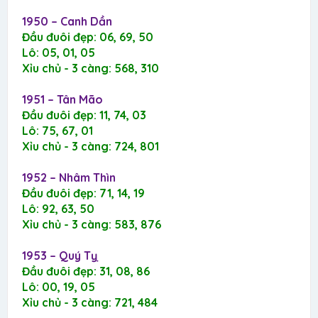
1950 – Canh Dần
Đầu đuôi đẹp: 06, 69, 50
Lô: 05, 01, 05
Xỉu chủ - 3 càng: 568, 310
1951 – Tân Mão
Đầu đuôi đẹp: 11, 74, 03
Lô: 75, 67, 01
Xỉu chủ - 3 càng: 724, 801
1952 – Nhâm Thìn
Đầu đuôi đẹp: 71, 14, 19
Lô: 92, 63, 50
Xỉu chủ - 3 càng: 583, 876
1953 – Quý Tỵ
Đầu đuôi đẹp: 31, 08, 86
Lô: 00, 19, 05
Xỉu chủ - 3 càng: 721, 484