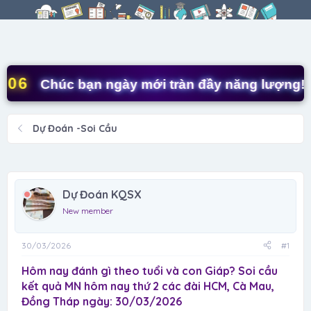
r
à
e
y
a
g
d
ử
s
i
t
Chúc bạn ngày mới tràn đầy năng lượng! ✨
a
r
t
Dự Đoán -Soi Cầu
e
r
Dự Đoán KQSX
New member
30/03/2026
#1
Hôm nay đánh gì theo tuổi và con Giáp? Soi cầu
kết quả MN hôm nay thứ 2 các đài HCM, Cà Mau,
Đồng Tháp ngày: 30/03/2026