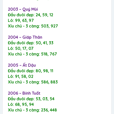
2003 – Quý Mùi
Đầu đuôi đẹp: 24, 59, 12
Lô: 99, 63, 97
Xỉu chủ - 3 càng: 503, 927
2004 – Giáp Thân
Đầu đuôi đẹp: 50, 41, 33
Lô: 50, 17, 07
Xỉu chủ - 3 càng: 518, 767
2005 – Ất Dậu
Đầu đuôi đẹp: 80, 98, 11
Lô: 91, 58, 02
Xỉu chủ - 3 càng: 586, 883
2006 – Bính Tuất
Đầu đuôi đẹp: 53, 03, 54
Lô: 68, 95, 94
Xỉu chủ - 3 càng: 236, 448