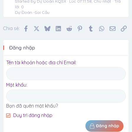
Started by Dự Đoán KQSX
Lúc 07:11:58, Chủ nhật
Trả
lời: 0
Dự Đoán -Soi Cầu
Facebook
X
Bluesky
LinkedIn
Reddit
Pinterest
Tumblr
WhatsApp
Email
Li
Chia sẻ:
Đăng nhập
Tên tài khoản hoặc địa chỉ Email
Mật khẩu
Bạn đã quên mật khẩu?
Duy trì đăng nhập
Đăng nhập