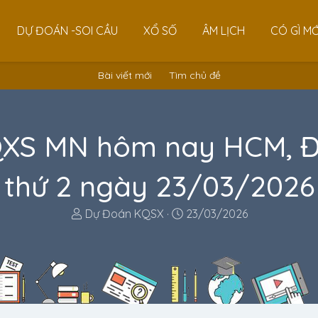
DỰ ĐOÁN -SOI CẦU
XỔ SỐ
ÂM LỊCH
CÓ GÌ MỚ
Bài viết mới
Tìm chủ đề
XS MN hôm nay HCM, Đ
thứ 2 ngày 23/03/2026
T
N
Dự Đoán KQSX
23/03/2026
h
g
r
à
e
y
a
g
d
ử
s
i