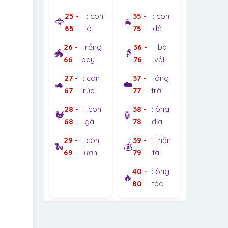
25 -
: con
35 -
: con
🦅
🐐
65
ó
75
dê
26 -
: rồng
36 -
: bà
🐲
👵
66
bay
76
vải
27 -
: con
37 -
: ông
🐢
☁️
67
rùa
77
trời
28 -
: con
38 -
: ông
🐓
🏮
68
gà
78
địa
29 -
: con
39 -
: thần
🐍
💰
69
lươn
79
tài
40 -
: ông
🔥
80
táo