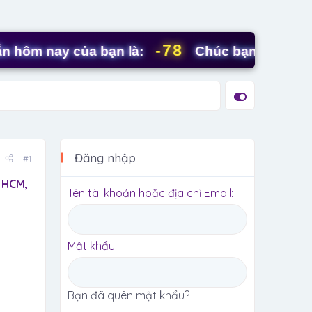
-78
 nay của bạn là:
Chúc bạn ngày mới trà
Đăng nhập
#1
 HCM,
Tên tài khoản hoặc địa chỉ Email
Mật khẩu
Bạn đã quên mật khẩu?