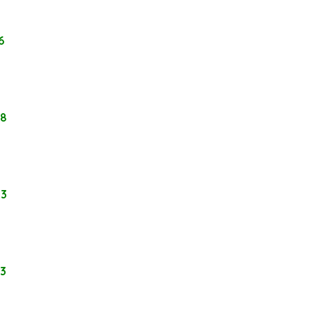
6
38
23
23