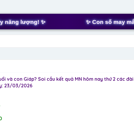
t
a
r
t
ng lượng! ✨
✨ Con số may mắn hôm
e
r
ổi và con Giáp? Soi cầu kết quả MN hôm nay thứ 2 các đài
y: 23/03/2026
4
0