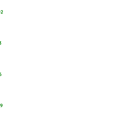
02
3
6
8
49