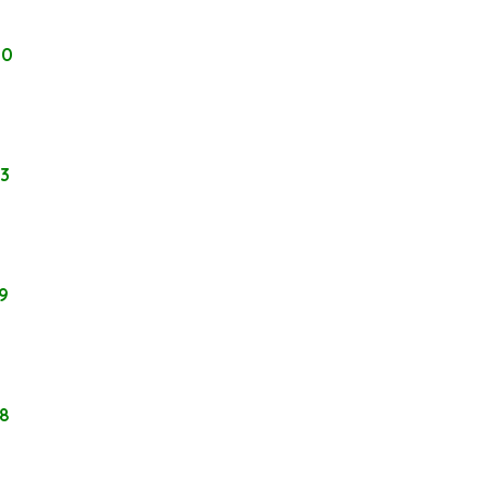
90
43
69
78