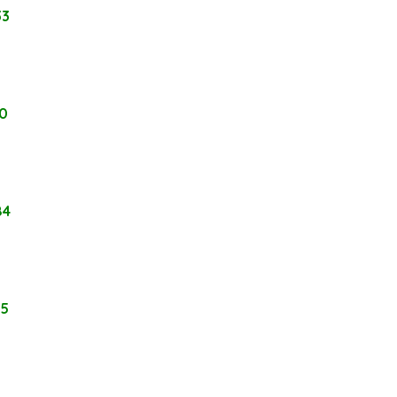
33
40
84
85