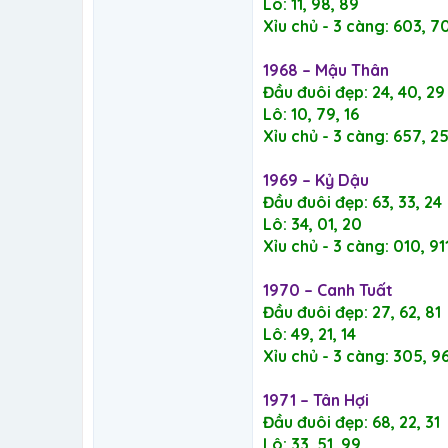
Lô: 11, 98, 89
Xỉu chủ - 3 càng: 603, 7
1968 – Mậu Thân
Đầu đuôi đẹp: 24, 40, 29
Lô: 10, 79, 16
Xỉu chủ - 3 càng: 657, 25
1969 – Kỷ Dậu
Đầu đuôi đẹp: 63, 33, 24
Lô: 34, 01, 20
Xỉu chủ - 3 càng: 010, 91
1970 – Canh Tuất
Đầu đuôi đẹp: 27, 62, 81
Lô: 49, 21, 14
Xỉu chủ - 3 càng: 305, 9
1971 – Tân Hợi
Đầu đuôi đẹp: 68, 22, 31
Lô: 33, 51, 99