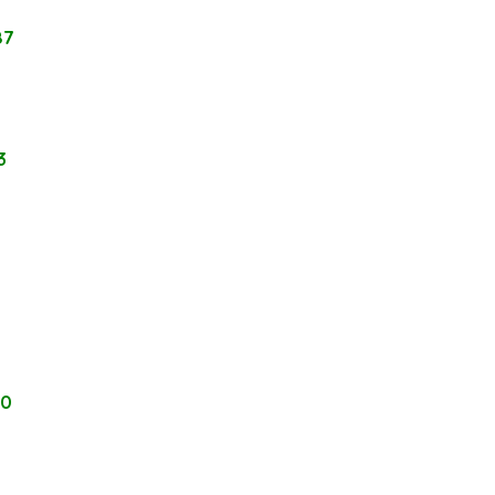
87
3
20