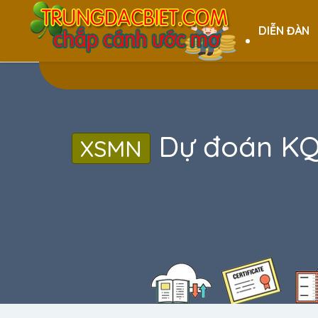
DIỄN ĐÀN
Dự đoán KQ
XSMN