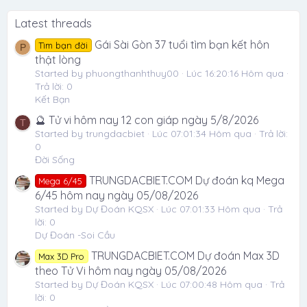
Latest threads
Gái Sài Gòn 37 tuổi tìm bạn kết hôn
Tìm bạn đời
P
thật lòng
Started by phuongthanhthuy00
Lúc 16:20:16 Hôm qua
Trả lời: 0
Kết Bạn
🔮 Tử vi hôm nay 12 con giáp ngày 5/8/2026
T
Started by trungdacbiet
Lúc 07:01:34 Hôm qua
Trả lời:
0
Đời Sống
TRUNGDACBIET.COM Dự đoán kq Mega
Mega 6/45
6/45 hôm nay ngày 05/08/2026
Started by Dự Đoán KQSX
Lúc 07:01:33 Hôm qua
Trả
lời: 0
Dự Đoán -Soi Cầu
TRUNGDACBIET.COM Dự đoán Max 3D
Max 3D Pro
theo Tử Vi hôm nay ngày 05/08/2026
Started by Dự Đoán KQSX
Lúc 07:00:48 Hôm qua
Trả
lời: 0