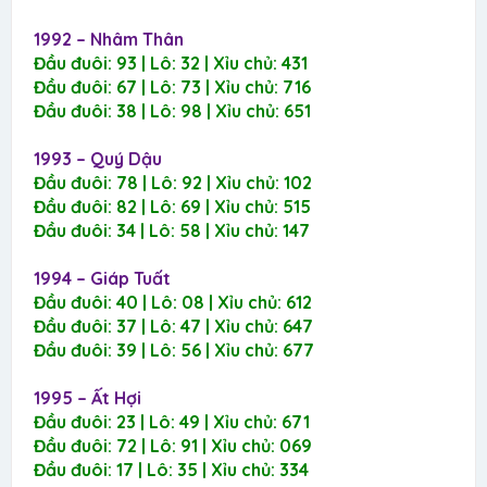
1992 – Nhâm Thân
Đầu đuôi: 93 | Lô: 32 | Xỉu chủ: 431
Đầu đuôi: 67 | Lô: 73 | Xỉu chủ: 716
Đầu đuôi: 38 | Lô: 98 | Xỉu chủ: 651
1993 – Quý Dậu
Đầu đuôi: 78 | Lô: 92 | Xỉu chủ: 102
Đầu đuôi: 82 | Lô: 69 | Xỉu chủ: 515
Đầu đuôi: 34 | Lô: 58 | Xỉu chủ: 147
1994 – Giáp Tuất
Đầu đuôi: 40 | Lô: 08 | Xỉu chủ: 612
Đầu đuôi: 37 | Lô: 47 | Xỉu chủ: 647
Đầu đuôi: 39 | Lô: 56 | Xỉu chủ: 677
1995 – Ất Hợi
Đầu đuôi: 23 | Lô: 49 | Xỉu chủ: 671
Đầu đuôi: 72 | Lô: 91 | Xỉu chủ: 069
Đầu đuôi: 17 | Lô: 35 | Xỉu chủ: 334