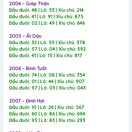
2004 – Giáp Thân
Đầu đuôi: 48 | Lô: 53 | Xỉu chủ: 214
Đầu đuôi: 41 | Lô: 91 | Xỉu chủ: 875
Đầu đuôi: 02 | Lô: 49 | Xỉu chủ: 646
2005 – Ất Dậu
Đầu đuôi: 32 | Lô: 55 | Xỉu chủ: 378
Đầu đuôi: 57 | Lô: 04 | Xỉu chủ: 592
Đầu đuôi: 41 | Lô: 15 | Xỉu chủ: 817
2006 – Bính Tuất
Đầu đuôi: 74 | Lô: 08 | Xỉu chủ: 354
Đầu đuôi: 01 | Lô: 44 | Xỉu chủ: 907
Đầu đuôi: 97 | Lô: 03 | Xỉu chủ: 043
2007 – Đinh Hợi
Đầu đuôi: 10 | Lô: 26 | Xỉu chủ: 567
Đầu đuôi: 60 | Lô: 86 | Xỉu chủ: 694
Đầu đuôi: 95 | Lô: 83 | Xỉu chủ: 293