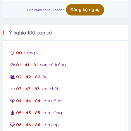
Đăng ký ngay
Bạn chưa có tài khoản?
Ý nghĩa 100 con số
🥚
00
: trứng vịt
🐟
01 - 41 - 81
: con cá trắng
🐌
02 - 42 - 82
: ốc
⚰️
03 - 43 - 83
: xác chết
🦚
04 - 44 - 84
: con công
🐛
05 - 45 - 85
: con trùng
🐯
06 - 46 - 86
: con cọp