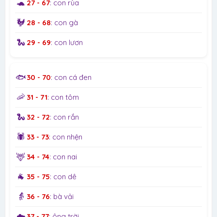
🐢
27 - 67
: con rùa
🐓
28 - 68
: con gà
🐍
29 - 69
: con lươn
🐟
30 - 70
: con cá đen
🦐
31 - 71
: con tôm
🐍
32 - 72
: con rắn
🕷️
33 - 73
: con nhện
🦌
34 - 74
: con nai
🐐
35 - 75
: con dê
👵
36 - 76
: bà vải
☁️
37 - 77
: ông trời