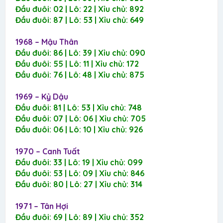
Đầu đuôi: 02 | Lô: 22 | Xỉu chủ: 892
Đầu đuôi: 87 | Lô: 53 | Xỉu chủ: 649
1968 – Mậu Thân
Đầu đuôi: 86 | Lô: 39 | Xỉu chủ: 090
Đầu đuôi: 55 | Lô: 11 | Xỉu chủ: 172
Đầu đuôi: 76 | Lô: 48 | Xỉu chủ: 875
1969 – Kỷ Dậu
Đầu đuôi: 81 | Lô: 53 | Xỉu chủ: 748
Đầu đuôi: 07 | Lô: 06 | Xỉu chủ: 705
Đầu đuôi: 06 | Lô: 10 | Xỉu chủ: 926
1970 – Canh Tuất
Đầu đuôi: 33 | Lô: 19 | Xỉu chủ: 099
Đầu đuôi: 53 | Lô: 09 | Xỉu chủ: 846
Đầu đuôi: 80 | Lô: 27 | Xỉu chủ: 314
1971 – Tân Hợi
Đầu đuôi: 69 | Lô: 89 | Xỉu chủ: 352