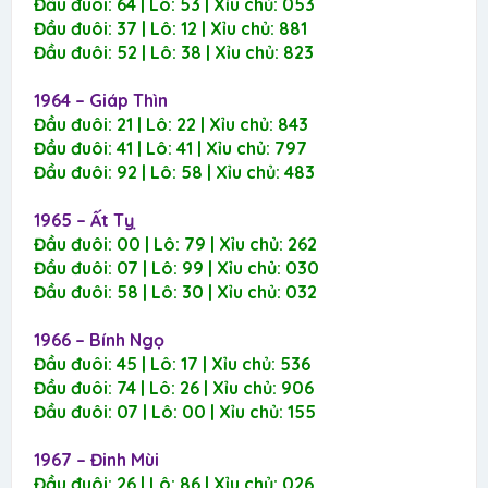
Đầu đuôi: 64 | Lô: 53 | Xỉu chủ: 053
Đầu đuôi: 37 | Lô: 12 | Xỉu chủ: 881
Đầu đuôi: 52 | Lô: 38 | Xỉu chủ: 823
1964 – Giáp Thìn
Đầu đuôi: 21 | Lô: 22 | Xỉu chủ: 843
Đầu đuôi: 41 | Lô: 41 | Xỉu chủ: 797
Đầu đuôi: 92 | Lô: 58 | Xỉu chủ: 483
1965 – Ất Tỵ
Đầu đuôi: 00 | Lô: 79 | Xỉu chủ: 262
Đầu đuôi: 07 | Lô: 99 | Xỉu chủ: 030
Đầu đuôi: 58 | Lô: 30 | Xỉu chủ: 032
1966 – Bính Ngọ
Đầu đuôi: 45 | Lô: 17 | Xỉu chủ: 536
Đầu đuôi: 74 | Lô: 26 | Xỉu chủ: 906
Đầu đuôi: 07 | Lô: 00 | Xỉu chủ: 155
1967 – Đinh Mùi
Đầu đuôi: 26 | Lô: 86 | Xỉu chủ: 026