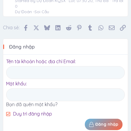
Started by Dự Đoán KQSX
Lúc 07:30:20, Thứ ba
Trả lời:
0
Dự Đoán -Soi Cầu
Facebook
X
Bluesky
LinkedIn
Reddit
Pinterest
Tumblr
WhatsApp
Email
Li
Chia sẻ:
Đăng nhập
Tên tài khoản hoặc địa chỉ Email
Mật khẩu
Bạn đã quên mật khẩu?
Duy trì đăng nhập
Đăng nhập