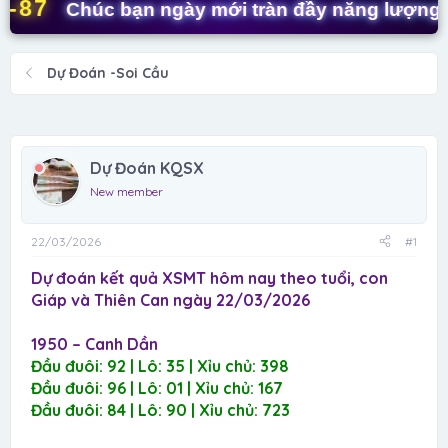
t
7
Chúc bạn ngày mới tràn đầy năng lượng! ✨
a
r
t
Dự Đoán -Soi Cầu
e
r
Dự Đoán KQSX
New member
22/03/2026
#1
Dự đoán kết quả XSMT hôm nay theo tuổi, con
Giáp và Thiên Can ngày 22/03/2026
1950 – Canh Dần
Đầu đuôi: 92 | Lô: 35 | Xỉu chủ: 398
Đầu đuôi: 96 | Lô: 01 | Xỉu chủ: 167
Đầu đuôi: 84 | Lô: 90 | Xỉu chủ: 723