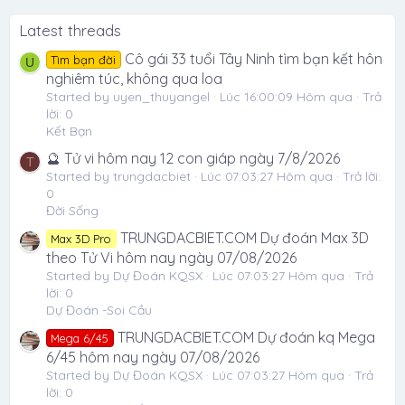
Latest threads
Cô gái 33 tuổi Tây Ninh tìm bạn kết hôn
Tìm bạn đời
U
nghiêm túc, không qua loa
Started by uyen_thuyangel
Lúc 16:00:09 Hôm qua
Trả
lời: 0
Kết Bạn
🔮 Tử vi hôm nay 12 con giáp ngày 7/8/2026
T
Started by trungdacbiet
Lúc 07:03:27 Hôm qua
Trả lời:
0
Đời Sống
TRUNGDACBIET.COM Dự đoán Max 3D
Max 3D Pro
theo Tử Vi hôm nay ngày 07/08/2026
Started by Dự Đoán KQSX
Lúc 07:03:27 Hôm qua
Trả
lời: 0
Dự Đoán -Soi Cầu
TRUNGDACBIET.COM Dự đoán kq Mega
Mega 6/45
6/45 hôm nay ngày 07/08/2026
Started by Dự Đoán KQSX
Lúc 07:03:27 Hôm qua
Trả
lời: 0