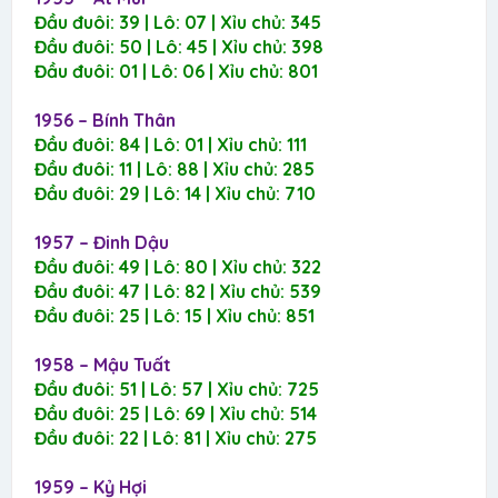
Đầu đuôi: 39 | Lô: 07 | Xỉu chủ: 345
Đầu đuôi: 50 | Lô: 45 | Xỉu chủ: 398
Đầu đuôi: 01 | Lô: 06 | Xỉu chủ: 801
1956 – Bính Thân
Đầu đuôi: 84 | Lô: 01 | Xỉu chủ: 111
Đầu đuôi: 11 | Lô: 88 | Xỉu chủ: 285
Đầu đuôi: 29 | Lô: 14 | Xỉu chủ: 710
1957 – Đinh Dậu
Đầu đuôi: 49 | Lô: 80 | Xỉu chủ: 322
Đầu đuôi: 47 | Lô: 82 | Xỉu chủ: 539
Đầu đuôi: 25 | Lô: 15 | Xỉu chủ: 851
1958 – Mậu Tuất
Đầu đuôi: 51 | Lô: 57 | Xỉu chủ: 725
Đầu đuôi: 25 | Lô: 69 | Xỉu chủ: 514
Đầu đuôi: 22 | Lô: 81 | Xỉu chủ: 275
1959 – Kỷ Hợi