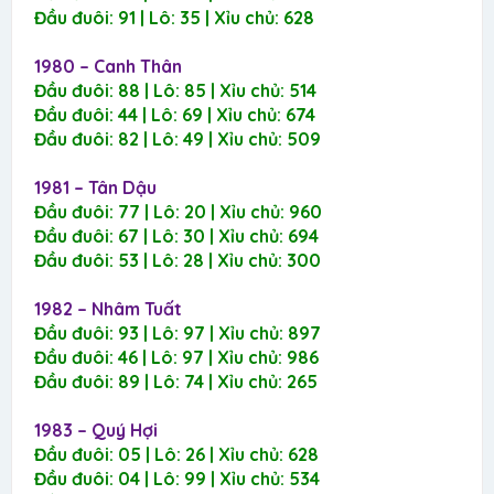
Đầu đuôi: 91 | Lô: 35 | Xỉu chủ: 628
1980 – Canh Thân
Đầu đuôi: 88 | Lô: 85 | Xỉu chủ: 514
Đầu đuôi: 44 | Lô: 69 | Xỉu chủ: 674
Đầu đuôi: 82 | Lô: 49 | Xỉu chủ: 509
1981 – Tân Dậu
Đầu đuôi: 77 | Lô: 20 | Xỉu chủ: 960
Đầu đuôi: 67 | Lô: 30 | Xỉu chủ: 694
Đầu đuôi: 53 | Lô: 28 | Xỉu chủ: 300
1982 – Nhâm Tuất
Đầu đuôi: 93 | Lô: 97 | Xỉu chủ: 897
Đầu đuôi: 46 | Lô: 97 | Xỉu chủ: 986
Đầu đuôi: 89 | Lô: 74 | Xỉu chủ: 265
1983 – Quý Hợi
Đầu đuôi: 05 | Lô: 26 | Xỉu chủ: 628
Đầu đuôi: 04 | Lô: 99 | Xỉu chủ: 534