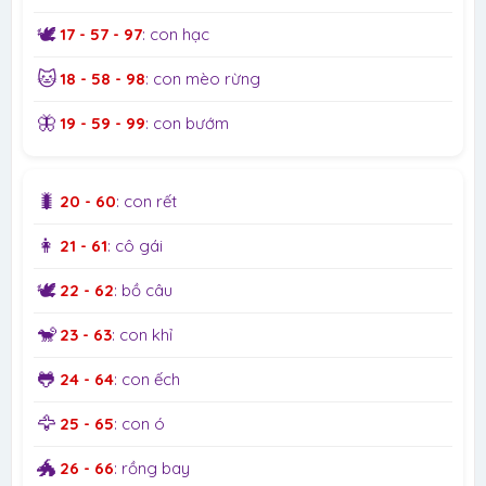
🕊️
17 - 57 - 97
: con hạc
🐱
18 - 58 - 98
: con mèo rừng
🦋
19 - 59 - 99
: con bướm
🐛
20 - 60
: con rết
👩
21 - 61
: cô gái
🕊️
22 - 62
: bồ câu
🐒
23 - 63
: con khỉ
🐸
24 - 64
: con ếch
🦅
25 - 65
: con ó
🐲
26 - 66
: rồng bay