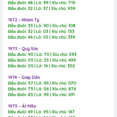
Đầu đuôi: 68 | Lô: 99 | Xỉu chủ: 710
Đầu đuôi: 32 | Lô: 37 | Xỉu chủ: 959
1972 – Nhâm Tý
Đầu đuôi: 35 | Lô: 90 | Xỉu chủ: 108
Đầu đuôi: 32 | Lô: 03 | Xỉu chủ: 153
Đầu đuôi: 46 | Lô: 55 | Xỉu chủ: 339
1973 – Quý Sửu
Đầu đuôi: 90 | Lô: 70 | Xỉu chủ: 593
Đầu đuôi: 05 | Lô: 25 | Xỉu chủ: 499
Đầu đuôi: 05 | Lô: 14 | Xỉu chủ: 302
1974 – Giáp Dần
Đầu đuôi: 57 | Lô: 96 | Xỉu chủ: 070
Đầu đuôi: 75 | Lô: 06 | Xỉu chủ: 876
Đầu đuôi: 85 | Lô: 99 | Xỉu chủ: 631
1975 – Ất Mão
Đầu đuôi: 49 | Lô: 95 | Xỉu chủ: 147