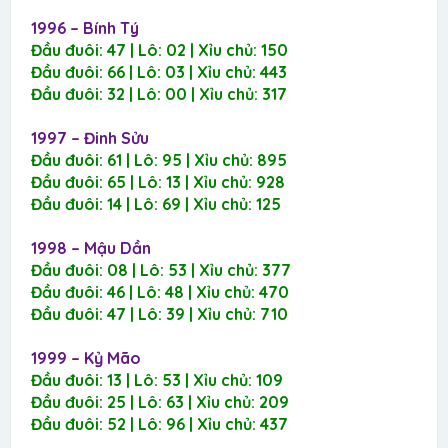
1996 – Bính Tý
Đầu đuôi: 47 | Lô: 02 | Xỉu chủ: 150
Đầu đuôi: 66 | Lô: 03 | Xỉu chủ: 443
Đầu đuôi: 32 | Lô: 00 | Xỉu chủ: 317
1997 – Đinh Sửu
Đầu đuôi: 61 | Lô: 95 | Xỉu chủ: 895
Đầu đuôi: 65 | Lô: 13 | Xỉu chủ: 928
Đầu đuôi: 14 | Lô: 69 | Xỉu chủ: 125
1998 – Mậu Dần
Đầu đuôi: 08 | Lô: 53 | Xỉu chủ: 377
Đầu đuôi: 46 | Lô: 48 | Xỉu chủ: 470
Đầu đuôi: 47 | Lô: 39 | Xỉu chủ: 710
1999 – Kỷ Mão
Đầu đuôi: 13 | Lô: 53 | Xỉu chủ: 109
Đầu đuôi: 25 | Lô: 63 | Xỉu chủ: 209
Đầu đuôi: 52 | Lô: 96 | Xỉu chủ: 437