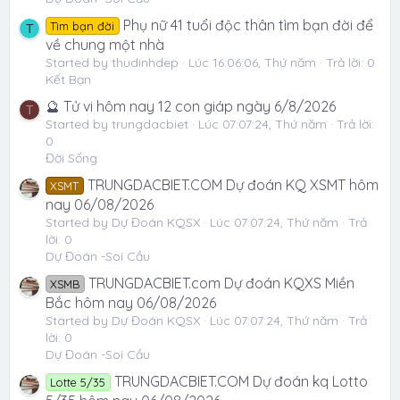
Phụ nữ 41 tuổi độc thân tìm bạn đời để
Tìm bạn đời
T
về chung một nhà
Started by thudinhdep
Lúc 16:06:06, Thứ năm
Trả lời: 0
Kết Bạn
🔮 Tử vi hôm nay 12 con giáp ngày 6/8/2026
T
Started by trungdacbiet
Lúc 07:07:24, Thứ năm
Trả lời:
0
Đời Sống
TRUNGDACBIET.COM Dự đoán KQ XSMT hôm
XSMT
nay 06/08/2026
Started by Dự Đoán KQSX
Lúc 07:07:24, Thứ năm
Trả
lời: 0
Dự Đoán -Soi Cầu
TRUNGDACBIET.com Dự đoán KQXS Miền
XSMB
Bắc hôm nay 06/08/2026
Started by Dự Đoán KQSX
Lúc 07:07:24, Thứ năm
Trả
lời: 0
Dự Đoán -Soi Cầu
TRUNGDACBIET.COM Dự đoán kq Lotto
Lotte 5/35