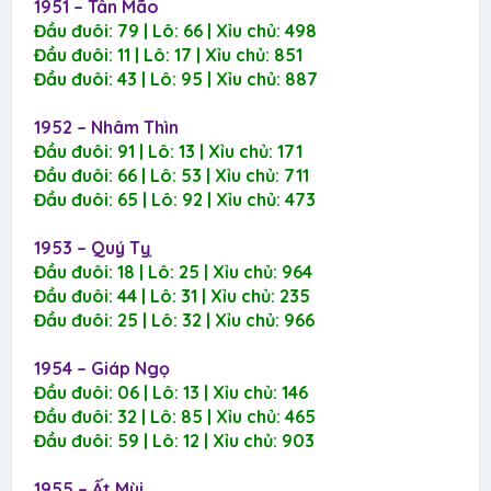
1951 – Tân Mão
Đầu đuôi: 79 | Lô: 66 | Xỉu chủ: 498
Đầu đuôi: 11 | Lô: 17 | Xỉu chủ: 851
Đầu đuôi: 43 | Lô: 95 | Xỉu chủ: 887
1952 – Nhâm Thìn
Đầu đuôi: 91 | Lô: 13 | Xỉu chủ: 171
Đầu đuôi: 66 | Lô: 53 | Xỉu chủ: 711
Đầu đuôi: 65 | Lô: 92 | Xỉu chủ: 473
1953 – Quý Tỵ
Đầu đuôi: 18 | Lô: 25 | Xỉu chủ: 964
Đầu đuôi: 44 | Lô: 31 | Xỉu chủ: 235
Đầu đuôi: 25 | Lô: 32 | Xỉu chủ: 966
1954 – Giáp Ngọ
Đầu đuôi: 06 | Lô: 13 | Xỉu chủ: 146
Đầu đuôi: 32 | Lô: 85 | Xỉu chủ: 465
Đầu đuôi: 59 | Lô: 12 | Xỉu chủ: 903
1955 – Ất Mùi