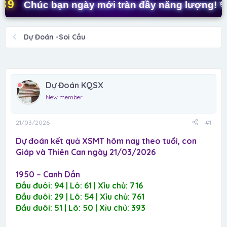
t
Chúc bạn ngày mới tràn đầy năng lượng! ✨
a
r
t
Dự Đoán -Soi Cầu
e
r
Dự Đoán KQSX
New member
21/03/2026
#1
Dự đoán kết quả XSMT hôm nay theo tuổi, con
Giáp và Thiên Can ngày 21/03/2026
1950 – Canh Dần
Đầu đuôi: 94 | Lô: 61 | Xỉu chủ: 716
Đầu đuôi: 29 | Lô: 54 | Xỉu chủ: 761
Đầu đuôi: 51 | Lô: 50 | Xỉu chủ: 393