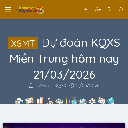
Dự đoán KQXS
XSMT
Miền Trung hôm nay
21/03/2026
T
N
Dự Đoán KQSX
21/03/2026
h
g
r
à
e
y
a
g
d
ử
s
i