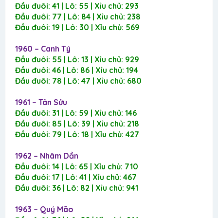
Đầu đuôi: 41 | Lô: 55 | Xỉu chủ: 293
Đầu đuôi: 77 | Lô: 84 | Xỉu chủ: 238
Đầu đuôi: 19 | Lô: 30 | Xỉu chủ: 569
1960 – Canh Tý
Đầu đuôi: 55 | Lô: 13 | Xỉu chủ: 929
Đầu đuôi: 46 | Lô: 86 | Xỉu chủ: 194
Đầu đuôi: 78 | Lô: 47 | Xỉu chủ: 680
1961 – Tân Sửu
Đầu đuôi: 31 | Lô: 59 | Xỉu chủ: 146
Đầu đuôi: 85 | Lô: 39 | Xỉu chủ: 218
Đầu đuôi: 79 | Lô: 18 | Xỉu chủ: 427
1962 – Nhâm Dần
Đầu đuôi: 14 | Lô: 65 | Xỉu chủ: 710
Đầu đuôi: 17 | Lô: 41 | Xỉu chủ: 467
Đầu đuôi: 36 | Lô: 82 | Xỉu chủ: 941
1963 – Quý Mão