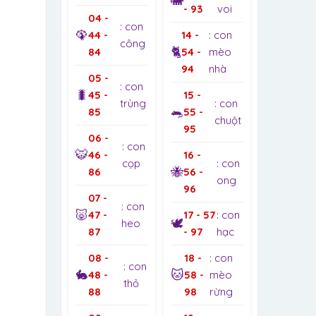
🐘
- 93
voi
04 -
: con
🦚
44 -
14 -
: con
công
🐈
84
54 -
mèo
94
nhà
05 -
: con
🐛
45 -
15 -
trùng
: con
🐀
85
55 -
chuột
95
06 -
: con
🐯
46 -
16 -
cọp
: con
🐝
86
56 -
ong
96
07 -
: con
🐷
47 -
17 - 57
: con
🕊️
heo
87
- 97
hạc
08 -
18 -
: con
: con
🐇
🐱
48 -
58 -
mèo
thỏ
88
98
rừng