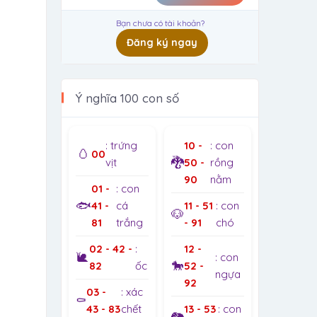
Bạn chưa có tài khoản?
Đăng ký ngay
Ý nghĩa 100 con số
: trứng
10 -
: con
🥚
00
🐉
vịt
50 -
rồng
90
nằm
01 -
: con
🐟
41 -
cá
11 - 51
: con
🐶
81
trắng
- 91
chó
02 - 42 -
:
12 -
🐌
: con
🐎
82
ốc
52 -
ngựa
92
03 -
: xác
⚰️
43 - 83
chết
13 - 53
: con