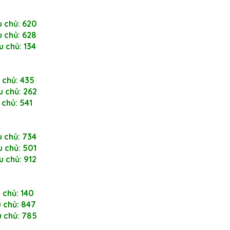
ỉu chủ: 620
u chủ: 628
u chủ: 134
u chủ: 435
ỉu chủ: 262
u chủ: 541
u chủ: 734
u chủ: 501
u chủ: 912
u chủ: 140
u chủ: 847
ỉu chủ: 785