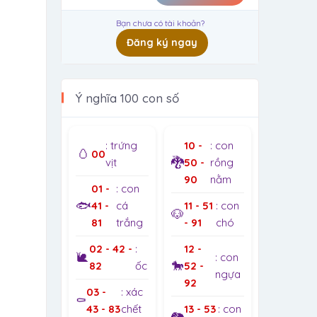
Bạn chưa có tài khoản?
Đăng ký ngay
Ý nghĩa 100 con số
: trứng
10 -
: con
🥚
00
🐉
vịt
50 -
rồng
90
nằm
01 -
: con
🐟
41 -
cá
11 - 51
: con
🐶
81
trắng
- 91
chó
02 - 42 -
:
12 -
🐌
: con
🐎
82
ốc
52 -
ngựa
92
03 -
: xác
⚰️
43 - 83
chết
13 - 53
: con