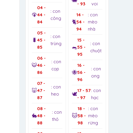
🐘
- 93
voi
04 -
: con
🦚
44 -
14 -
: con
công
🐈
84
54 -
mèo
94
nhà
05 -
: con
🐛
45 -
15 -
trùng
: con
🐀
85
55 -
chuột
95
06 -
: con
🐯
46 -
16 -
cọp
: con
🐝
86
56 -
ong
96
07 -
: con
🐷
47 -
17 - 57
: con
🕊️
heo
87
- 97
hạc
08 -
18 -
: con
: con
🐇
🐱
48 -
58 -
mèo
thỏ
88
98
rừng