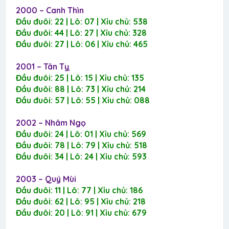
2000 – Canh Thìn
Đầu đuôi: 22 | Lô: 07 | Xỉu chủ: 538
Đầu đuôi: 44 | Lô: 27 | Xỉu chủ: 328
Đầu đuôi: 27 | Lô: 06 | Xỉu chủ: 465
2001 – Tân Tỵ
Đầu đuôi: 25 | Lô: 15 | Xỉu chủ: 135
Đầu đuôi: 88 | Lô: 73 | Xỉu chủ: 214
Đầu đuôi: 57 | Lô: 55 | Xỉu chủ: 088
2002 – Nhâm Ngọ
Đầu đuôi: 24 | Lô: 01 | Xỉu chủ: 569
Đầu đuôi: 78 | Lô: 79 | Xỉu chủ: 518
Đầu đuôi: 34 | Lô: 24 | Xỉu chủ: 593
2003 – Quý Mùi
Đầu đuôi: 11 | Lô: 77 | Xỉu chủ: 186
Đầu đuôi: 62 | Lô: 95 | Xỉu chủ: 218
Đầu đuôi: 20 | Lô: 91 | Xỉu chủ: 679