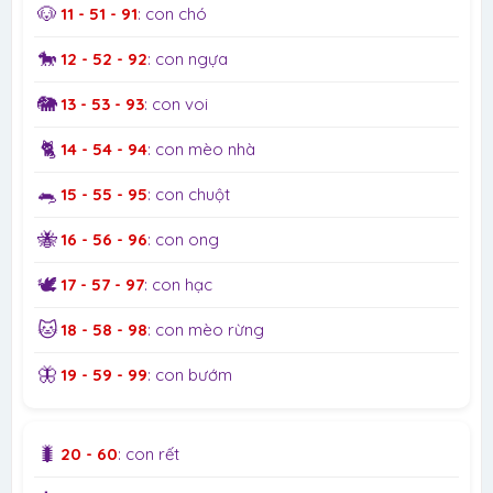
🐶
11 - 51 - 91
: con chó
🐎
12 - 52 - 92
: con ngựa
🐘
13 - 53 - 93
: con voi
🐈
14 - 54 - 94
: con mèo nhà
🐀
15 - 55 - 95
: con chuột
🐝
16 - 56 - 96
: con ong
🕊️
17 - 57 - 97
: con hạc
🐱
18 - 58 - 98
: con mèo rừng
🦋
19 - 59 - 99
: con bướm
🐛
20 - 60
: con rết