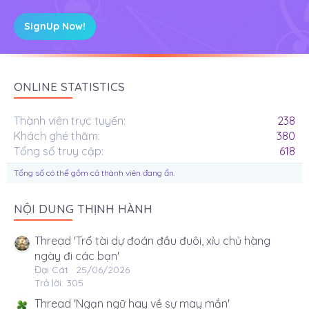
SignUp Now!
ONLINE STATISTICS
Thành viên trực tuyến
238
Khách ghé thăm
380
Tổng số truy cập
618
Tổng số có thể gồm cả thành viên đang ẩn.
NỘI DUNG THỊNH HÀNH
Thread 'Trổ tài dự đoán đầu đuôi, xỉu chủ hàng
ngày đi các bạn'
Đại Cát
25/06/2026
Trả lời: 305
Thread 'Ngạn ngữ hay về sự may mắn'