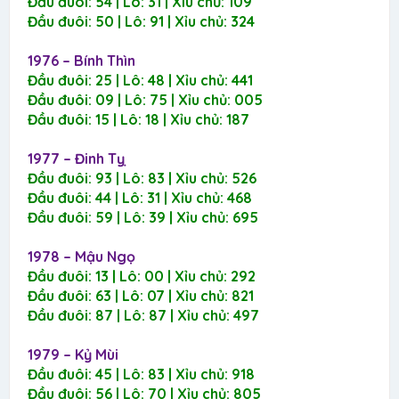
Đầu đuôi: 54 | Lô: 31 | Xỉu chủ: 109
Đầu đuôi: 50 | Lô: 91 | Xỉu chủ: 324
1976 – Bính Thìn
Đầu đuôi: 25 | Lô: 48 | Xỉu chủ: 441
Đầu đuôi: 09 | Lô: 75 | Xỉu chủ: 005
Đầu đuôi: 15 | Lô: 18 | Xỉu chủ: 187
1977 – Đinh Tỵ
Đầu đuôi: 93 | Lô: 83 | Xỉu chủ: 526
Đầu đuôi: 44 | Lô: 31 | Xỉu chủ: 468
Đầu đuôi: 59 | Lô: 39 | Xỉu chủ: 695
1978 – Mậu Ngọ
Đầu đuôi: 13 | Lô: 00 | Xỉu chủ: 292
Đầu đuôi: 63 | Lô: 07 | Xỉu chủ: 821
Đầu đuôi: 87 | Lô: 87 | Xỉu chủ: 497
1979 – Kỷ Mùi
Đầu đuôi: 45 | Lô: 83 | Xỉu chủ: 918
Đầu đuôi: 56 | Lô: 70 | Xỉu chủ: 805