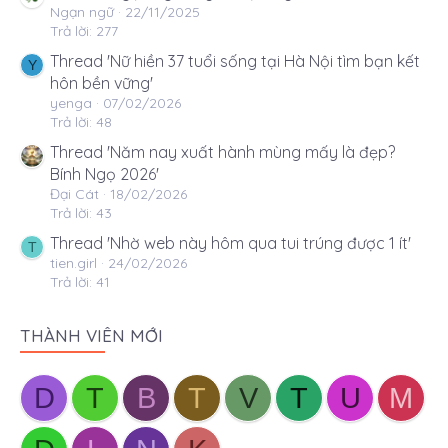
Ngạn ngữ
22/11/2025
Trả lời: 277
Thread 'Nữ hiền 37 tuổi sống tại Hà Nội tìm bạn kết
Y
hôn bền vững'
yenga
07/02/2026
Trả lời: 48
Thread 'Năm nay xuất hành mùng mấy là đẹp?
Bính Ngọ 2026'
Đại Cát
18/02/2026
Trả lời: 43
Thread 'Nhờ web này hôm qua tui trúng được 1 ít'
T
tien.girl
24/02/2026
Trả lời: 41
THÀNH VIÊN MỚI
D
T
B
T
V
T
U
M