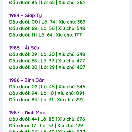
Đầu đuôi: 85 | Lô: 65 | Xỉu chủ: 263
1984 – Giáp Tý
Đầu đuôi: 00 | Lô: 74 | Xỉu chủ: 383
Đầu đuôi: 68 | Lô: 56 | Xỉu chủ: 548
Đầu đuôi: 11 | Lô: 64 | Xỉu chủ: 177
1985 – Ất Sửu
Đầu đuôi: 29 | Lô: 20 | Xỉu chủ: 248
Đầu đuôi: 68 | Lô: 37 | Xỉu chủ: 477
Đầu đuôi: 20 | Lô: 29 | Xỉu chủ: 407
1986 – Bính Dần
Đầu đuôi: 02 | Lô: 45 | Xỉu chủ: 545
Đầu đuôi: 94 | Lô: 10 | Xỉu chủ: 091
Đầu đuôi: 84 | Lô: 31 | Xỉu chủ: 292
1987 – Đinh Mão
Đầu đuôi: 44 | Lô: 85 | Xỉu chủ: 676
Đầu đuôi: 17 | Lô: 53 | Xỉu chủ: 129
Đầu đuôi: 96 | Lô: 69 | Xỉu chủ: 977