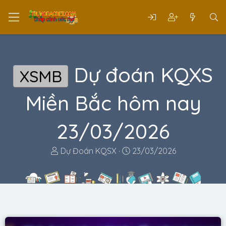
Dự đoán KQXS
XSMB
Miền Bắc hôm nay
23/03/2026
T
N
Dự Đoán KQSX
23/03/2026
h
g
r
à
e
y
a
g
d
ử
s
i