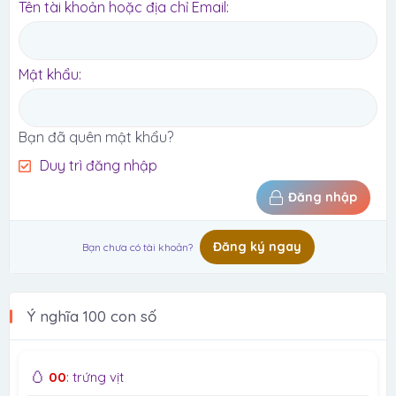
Tên tài khoản hoặc địa chỉ Email
Mật khẩu
Bạn đã quên mật khẩu?
Duy trì đăng nhập
Đăng nhập
Đăng ký ngay
Bạn chưa có tài khoản?
Ý nghĩa 100 con số
🥚
00
: trứng vịt