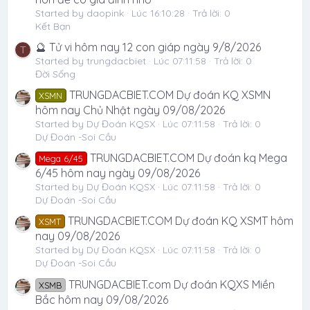
Started by daopink
Lúc 16:10:28
Trả lời: 0
Kết Bạn
🔮 Tử vi hôm nay 12 con giáp ngày 9/8/2026
T
Started by trungdacbiet
Lúc 07:11:58
Trả lời: 0
Đời Sống
TRUNGDACBIET.COM Dự đoán KQ XSMN
XSMN
hôm nay Chủ Nhật ngày 09/08/2026
Started by Dự Đoán KQSX
Lúc 07:11:58
Trả lời: 0
Dự Đoán -Soi Cầu
TRUNGDACBIET.COM Dự đoán kq Mega
Mega 6/45
6/45 hôm nay ngày 09/08/2026
Started by Dự Đoán KQSX
Lúc 07:11:58
Trả lời: 0
Dự Đoán -Soi Cầu
TRUNGDACBIET.COM Dự đoán KQ XSMT hôm
XSMT
nay 09/08/2026
Started by Dự Đoán KQSX
Lúc 07:11:58
Trả lời: 0
Dự Đoán -Soi Cầu
TRUNGDACBIET.com Dự đoán KQXS Miền
XSMB
Bắc hôm nay 09/08/2026