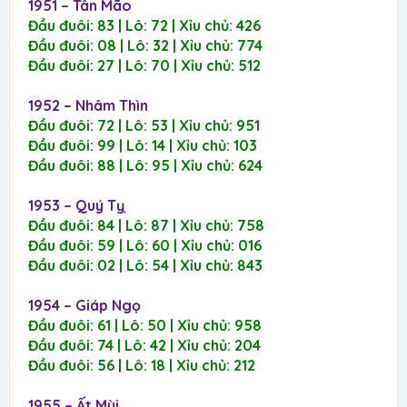
1951 – Tân Mão
Đầu đuôi: 83 | Lô: 72 | Xỉu chủ: 426
Đầu đuôi: 08 | Lô: 32 | Xỉu chủ: 774
Đầu đuôi: 27 | Lô: 70 | Xỉu chủ: 512
1952 – Nhâm Thìn
Đầu đuôi: 72 | Lô: 53 | Xỉu chủ: 951
Đầu đuôi: 99 | Lô: 14 | Xỉu chủ: 103
Đầu đuôi: 88 | Lô: 95 | Xỉu chủ: 624
1953 – Quý Tỵ
Đầu đuôi: 84 | Lô: 87 | Xỉu chủ: 758
Đầu đuôi: 59 | Lô: 60 | Xỉu chủ: 016
Đầu đuôi: 02 | Lô: 54 | Xỉu chủ: 843
1954 – Giáp Ngọ
Đầu đuôi: 61 | Lô: 50 | Xỉu chủ: 958
Đầu đuôi: 74 | Lô: 42 | Xỉu chủ: 204
Đầu đuôi: 56 | Lô: 18 | Xỉu chủ: 212
1955 – Ất Mùi