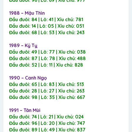
1988 – Mậu Thìn
Đầu đuôi: 84 | Lô: 41 | Xỉu chủ: 781
Đầu đuôi: 14 | Lô: 05 | Xỉu chủ: 051
Đầu đuôi: 68 | Lô: 53 | Xỉu chủ: 243
1989 – Kỷ Tỵ
Đầu đuôi: 49 | Lô: 77 | Xỉu chủ: 038
Đầu đuôi: 87 | Lô: 78 | Xỉu chủ: 488
Đầu đuôi: 52 | Lô: 11 | Xỉu chủ: 828
1990 – Canh Ngọ
Đầu đuôi: 65 | Lô: 83 | Xỉu chủ: 513
Đầu đuôi: 28 | Lô: 27 | Xỉu chủ: 263
Đầu đuôi: 98 | Lô: 35 | Xỉu chủ: 667
1991 – Tân Mùi
Đầu đuôi: 74 | Lô: 21 | Xỉu chủ: 024
Đầu đuôi: 96 | Lô: 20 | Xỉu chủ: 747
Đầu đuôi: 89 | Lô: 49 | Xỉu chủ: 837