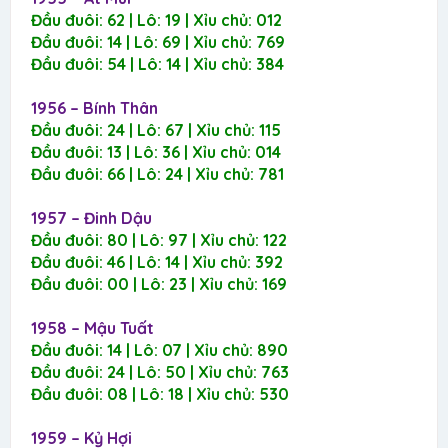
Đầu đuôi: 62 | Lô: 19 | Xỉu chủ: 012
Đầu đuôi: 14 | Lô: 69 | Xỉu chủ: 769
Đầu đuôi: 54 | Lô: 14 | Xỉu chủ: 384
1956 – Bính Thân
Đầu đuôi: 24 | Lô: 67 | Xỉu chủ: 115
Đầu đuôi: 13 | Lô: 36 | Xỉu chủ: 014
Đầu đuôi: 66 | Lô: 24 | Xỉu chủ: 781
1957 – Đinh Dậu
Đầu đuôi: 80 | Lô: 97 | Xỉu chủ: 122
Đầu đuôi: 46 | Lô: 14 | Xỉu chủ: 392
Đầu đuôi: 00 | Lô: 23 | Xỉu chủ: 169
1958 – Mậu Tuất
Đầu đuôi: 14 | Lô: 07 | Xỉu chủ: 890
Đầu đuôi: 24 | Lô: 50 | Xỉu chủ: 763
Đầu đuôi: 08 | Lô: 18 | Xỉu chủ: 530
1959 – Kỷ Hợi