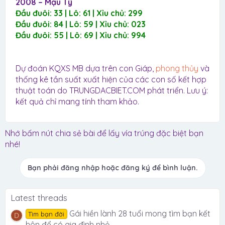
2008 – Mậu Tý
Đầu đuôi: 33 | Lô: 61 | Xỉu chủ: 299
Đầu đuôi: 84 | Lô: 59 | Xỉu chủ: 023
Đầu đuôi: 55 | Lô: 69 | Xỉu chủ: 994
Dự đoán KQXS MB dựa trên con Giáp,
phong thủy
và
thống kê tần suất xuất hiện của các con số kết hợp
thuật toán do TRUNGDACBIET.COM phát triển. Lưu ý:
kết quả chỉ mang tính tham khảo.
Nhớ bấm nút chia sẻ bài để lấy vía trúng đặc biệt bạn
nhé!
Bạn phải đăng nhập hoặc đăng ký để bình luận.
Latest threads
Gái hiền lành 28 tuổi mong tìm bạn kết
Tìm bạn đời
D
hôn để có gia đình nhỏ