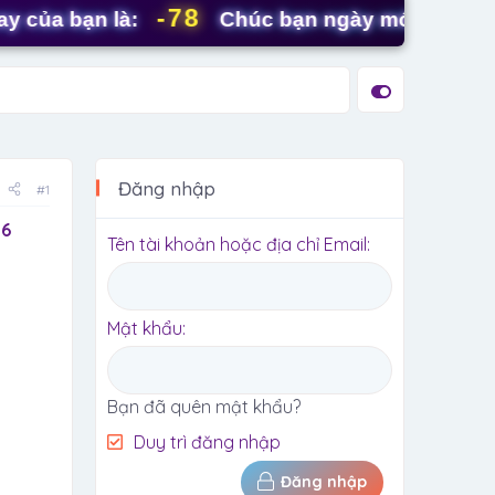
-78
 bạn là:
Chúc bạn ngày mới tràn đầy năn
Đăng nhập
#1
26
Tên tài khoản hoặc địa chỉ Email
Mật khẩu
Bạn đã quên mật khẩu?
Duy trì đăng nhập
Đăng nhập