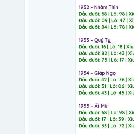
1952 – Nhâm Thìn
Đầu đuôi: 68 | Lô: 98 | X
Đầu đuôi: 09 | Lô: 47 | X
Đầu đuôi: 84 | Lô: 78 | X
1953 – Quý Tỵ
Đầu đuôi: 16 | Lô: 18 | Xỉ
Đầu đuôi: 82 | Lô: 43 | Xỉ
Đầu đuôi: 75 | Lô: 17 | X
1954 – Giáp Ngọ
Đầu đuôi: 42 | Lô: 76 | Xỉ
Đầu đuôi: 51 | Lô: 06 | X
Đầu đuôi: 43 | Lô: 45 | Xỉ
1955 – Ất Mùi
Đầu đuôi: 68 | Lô: 98 | Xỉ
Đầu đuôi: 17 | Lô: 59 | Xỉ
Đầu đuôi: 33 | Lô: 72 | Xỉ