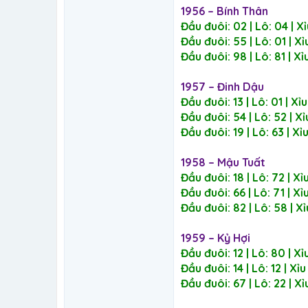
1956 – Bính Thân
Đầu đuôi: 02 | Lô: 04 | X
Đầu đuôi: 55 | Lô: 01 | X
Đầu đuôi: 98 | Lô: 81 | Xỉ
1957 – Đinh Dậu
Đầu đuôi: 13 | Lô: 01 | Xỉ
Đầu đuôi: 54 | Lô: 52 | X
Đầu đuôi: 19 | Lô: 63 | Xỉ
1958 – Mậu Tuất
Đầu đuôi: 18 | Lô: 72 | Xỉ
Đầu đuôi: 66 | Lô: 71 | Xỉ
Đầu đuôi: 82 | Lô: 58 | Xỉ
1959 – Kỷ Hợi
Đầu đuôi: 12 | Lô: 80 | Xỉ
Đầu đuôi: 14 | Lô: 12 | Xỉu
Đầu đuôi: 67 | Lô: 22 | Xỉ