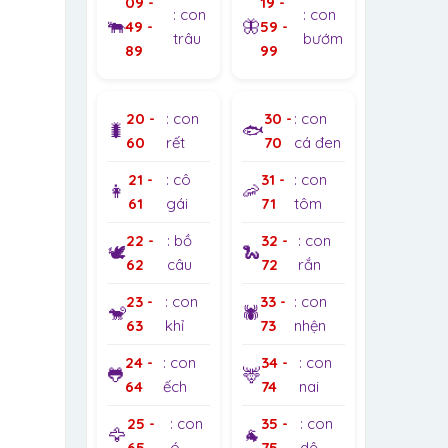
09 -
19 -
: con
: con
🐃
🦋
49 -
59 -
trâu
bướm
89
99
20 -
: con
30 -
: con
🐛
🐟
60
rết
70
cá đen
21 -
: cô
31 -
: con
👩
🦐
61
gái
71
tôm
22 -
: bồ
32 -
: con
🕊️
🐍
62
câu
72
rắn
23 -
: con
33 -
: con
🐒
🕷️
63
khỉ
73
nhện
24 -
: con
34 -
: con
🐸
🦌
64
ếch
74
nai
25 -
: con
35 -
: con
🦅
🐐
65
ó
75
dê