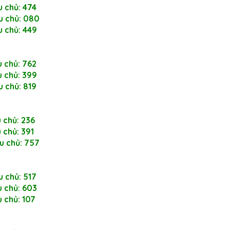
u chủ: 474
ỉu chủ: 080
ỉu chủ: 449
u chủ: 762
ỉu chủ: 399
u chủ: 819
u chủ: 236
u chủ: 391
ỉu chủ: 757
u chủ: 517
ỉu chủ: 603
u chủ: 107