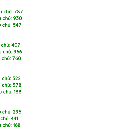
ỉu chủ: 787
ỉu chủ: 930
u chủ: 547
u chủ: 407
ỉu chủ: 966
u chủ: 760
u chủ: 322
u chủ: 578
u chủ: 188
u chủ: 295
 chủ: 441
u chủ: 168