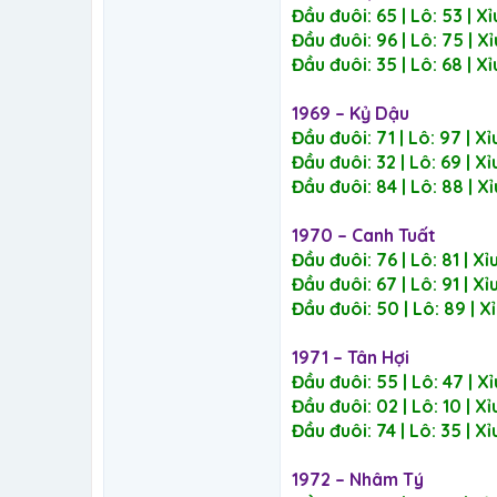
Đầu đuôi: 65 | Lô: 53 | Xỉ
Đầu đuôi: 96 | Lô: 75 | X
Đầu đuôi: 35 | Lô: 68 | X
1969 – Kỷ Dậu
Đầu đuôi: 71 | Lô: 97 | Xỉ
Đầu đuôi: 32 | Lô: 69 | X
Đầu đuôi: 84 | Lô: 88 | Xỉ
1970 – Canh Tuất
Đầu đuôi: 76 | Lô: 81 | Xỉ
Đầu đuôi: 67 | Lô: 91 | Xỉ
Đầu đuôi: 50 | Lô: 89 | X
1971 – Tân Hợi
Đầu đuôi: 55 | Lô: 47 | Xỉ
Đầu đuôi: 02 | Lô: 10 | X
Đầu đuôi: 74 | Lô: 35 | Xỉ
1972 – Nhâm Tý