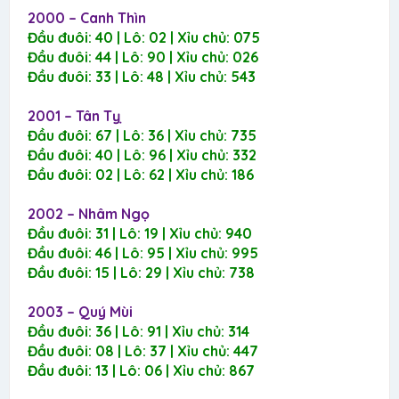
2000 – Canh Thìn
Đầu đuôi: 40 | Lô: 02 | Xỉu chủ: 075
Đầu đuôi: 44 | Lô: 90 | Xỉu chủ: 026
Đầu đuôi: 33 | Lô: 48 | Xỉu chủ: 543
2001 – Tân Tỵ
Đầu đuôi: 67 | Lô: 36 | Xỉu chủ: 735
Đầu đuôi: 40 | Lô: 96 | Xỉu chủ: 332
Đầu đuôi: 02 | Lô: 62 | Xỉu chủ: 186
2002 – Nhâm Ngọ
Đầu đuôi: 31 | Lô: 19 | Xỉu chủ: 940
Đầu đuôi: 46 | Lô: 95 | Xỉu chủ: 995
Đầu đuôi: 15 | Lô: 29 | Xỉu chủ: 738
2003 – Quý Mùi
Đầu đuôi: 36 | Lô: 91 | Xỉu chủ: 314
Đầu đuôi: 08 | Lô: 37 | Xỉu chủ: 447
Đầu đuôi: 13 | Lô: 06 | Xỉu chủ: 867