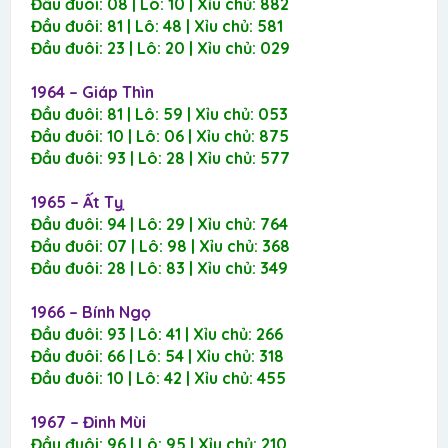
Đầu đuôi: 08 | Lô: 10 | Xỉu chủ: 882
Đầu đuôi: 81 | Lô: 48 | Xỉu chủ: 581
Đầu đuôi: 23 | Lô: 20 | Xỉu chủ: 029
1964 – Giáp Thìn
Đầu đuôi: 81 | Lô: 59 | Xỉu chủ: 053
Đầu đuôi: 10 | Lô: 06 | Xỉu chủ: 875
Đầu đuôi: 93 | Lô: 28 | Xỉu chủ: 577
1965 – Ất Tỵ
Đầu đuôi: 94 | Lô: 29 | Xỉu chủ: 764
Đầu đuôi: 07 | Lô: 98 | Xỉu chủ: 368
Đầu đuôi: 28 | Lô: 83 | Xỉu chủ: 349
1966 – Bính Ngọ
Đầu đuôi: 93 | Lô: 41 | Xỉu chủ: 266
Đầu đuôi: 66 | Lô: 54 | Xỉu chủ: 318
Đầu đuôi: 10 | Lô: 42 | Xỉu chủ: 455
1967 – Đinh Mùi
Đầu đuôi: 96 | Lô: 95 | Xỉu chủ: 210