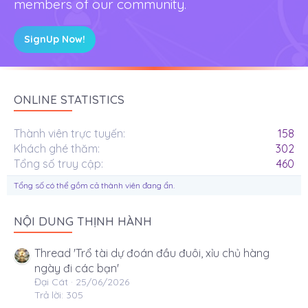
members of our community.
SignUp Now!
ONLINE STATISTICS
Thành viên trực tuyến
158
Khách ghé thăm
302
Tổng số truy cập
460
Tổng số có thể gồm cả thành viên đang ẩn.
NỘI DUNG THỊNH HÀNH
Thread 'Trổ tài dự đoán đầu đuôi, xỉu chủ hàng
ngày đi các bạn'
Đại Cát
25/06/2026
Trả lời: 305