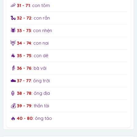
🦐
31 - 71
: con tôm
🐍
32 - 72
: con rắn
🕷️
33 - 73
: con nhện
🦌
34 - 74
: con nai
🐐
35 - 75
: con dê
👵
36 - 76
: bà vải
☁️
37 - 77
: ông trời
🏮
38 - 78
: ông địa
💰
39 - 79
: thần tài
🔥
40 - 80
: ông táo