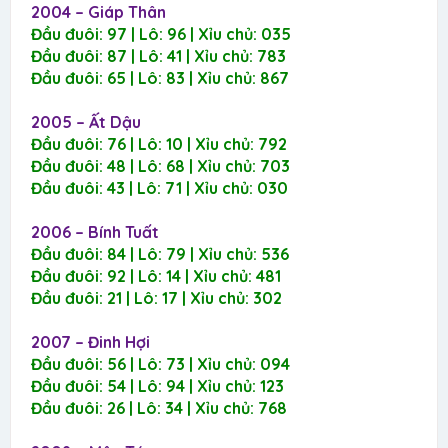
2004 – Giáp Thân
Đầu đuôi: 97 | Lô: 96 | Xỉu chủ: 035
Đầu đuôi: 87 | Lô: 41 | Xỉu chủ: 783
Đầu đuôi: 65 | Lô: 83 | Xỉu chủ: 867
2005 – Ất Dậu
Đầu đuôi: 76 | Lô: 10 | Xỉu chủ: 792
Đầu đuôi: 48 | Lô: 68 | Xỉu chủ: 703
Đầu đuôi: 43 | Lô: 71 | Xỉu chủ: 030
2006 – Bính Tuất
Đầu đuôi: 84 | Lô: 79 | Xỉu chủ: 536
Đầu đuôi: 92 | Lô: 14 | Xỉu chủ: 481
Đầu đuôi: 21 | Lô: 17 | Xỉu chủ: 302
2007 – Đinh Hợi
Đầu đuôi: 56 | Lô: 73 | Xỉu chủ: 094
Đầu đuôi: 54 | Lô: 94 | Xỉu chủ: 123
Đầu đuôi: 26 | Lô: 34 | Xỉu chủ: 768