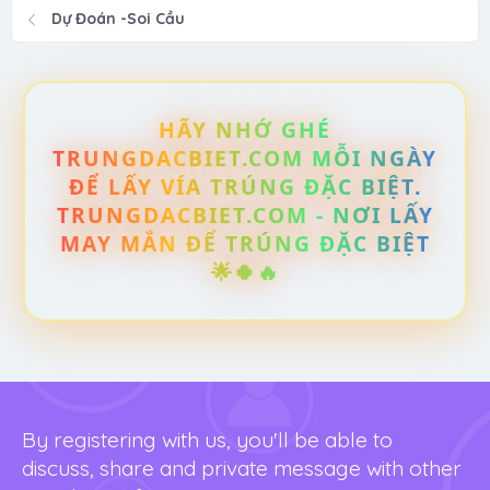
Dự Đoán -Soi Cầu
HÃY NHỚ GHÉ
TRUNGDACBIET.COM MỖI NGÀY
ĐỂ LẤY VÍA TRÚNG ĐẶC BIỆT.
TRUNGDACBIET.COM - NƠI LẤY
MAY MẮN ĐỂ TRÚNG ĐẶC BIỆT
🌟🍀🔥
By registering with us, you'll be able to
discuss, share and private message with other