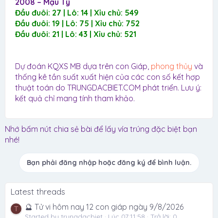
2008 – Mậu Tý
Đầu đuôi: 27 | Lô: 14 | Xỉu chủ: 549
Đầu đuôi: 19 | Lô: 75 | Xỉu chủ: 752
Đầu đuôi: 21 | Lô: 43 | Xỉu chủ: 521
Dự đoán KQXS MB dựa trên con Giáp,
phong thủy
và
thống kê tần suất xuất hiện của các con số kết hợp
thuật toán do TRUNGDACBIET.COM phát triển. Lưu ý:
kết quả chỉ mang tính tham khảo.
Nhớ bấm nút chia sẻ bài để lấy vía trúng đặc biệt bạn
nhé!
Bạn phải đăng nhập hoặc đăng ký để bình luận.
Latest threads
🔮 Tử vi hôm nay 12 con giáp ngày 9/8/2026
T
Started by trungdacbiet
Lúc 07:11:58
Trả lời: 0