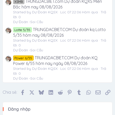
TRUNGDACBIET.com Dự đoán KQXS Miền
XSMB
Bắc hôm nay 08/08/2026
Started by Dự Đoán KQSX
Lúc 07:22:06 Hôm qua
Trả
lời: 0
Dự Đoán -Soi Cầu
TRUNGDACBIET.COM Dự đoán kq Lotto
Lotte 5/35
5/35 hôm nay 08/08/2026
Started by Dự Đoán KQSX
Lúc 07:22:06 Hôm qua
Trả
lời: 0
Dự Đoán -Soi Cầu
TRUNGDACBIET.COM Dự đoán KQ
Power 6/55
Power 6/55 hôm nay ngày 08/08/2026
Started by Dự Đoán KQSX
Lúc 07:22:06 Hôm qua
Trả
lời: 0
Dự Đoán -Soi Cầu
Facebook
X
Bluesky
LinkedIn
Reddit
Pinterest
Tumblr
WhatsApp
Email
Li
Chia sẻ:
Đăng nhập