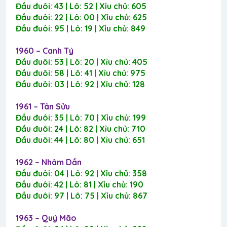
Đầu đuôi: 43 | Lô: 52 | Xỉu chủ: 605
Đầu đuôi: 22 | Lô: 00 | Xỉu chủ: 625
Đầu đuôi: 95 | Lô: 19 | Xỉu chủ: 849
1960 – Canh Tý
Đầu đuôi: 53 | Lô: 20 | Xỉu chủ: 405
Đầu đuôi: 58 | Lô: 41 | Xỉu chủ: 975
Đầu đuôi: 03 | Lô: 92 | Xỉu chủ: 128
1961 – Tân Sửu
Đầu đuôi: 35 | Lô: 70 | Xỉu chủ: 199
Đầu đuôi: 24 | Lô: 82 | Xỉu chủ: 710
Đầu đuôi: 44 | Lô: 80 | Xỉu chủ: 651
1962 – Nhâm Dần
Đầu đuôi: 04 | Lô: 92 | Xỉu chủ: 358
Đầu đuôi: 42 | Lô: 81 | Xỉu chủ: 190
Đầu đuôi: 97 | Lô: 75 | Xỉu chủ: 867
1963 – Quý Mão