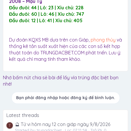
2008 – Mậu Tý
Đầu đuôi: 44 | Lô: 23 | Xỉu chủ: 228
Đầu đuôi: 60 | Lô: 46 | Xỉu chủ: 747
Đầu đuôi: 12 | Lô: 41 | Xỉu chủ: 405
Dự đoán KQXS MB dựa trên con Giáp,
phong thủy
và
thống kê tần suất xuất hiện của các con số kết hợp
thuật toán do TRUNGDACBIET.COM phát triển. Lưu ý:
kết quả chỉ mang tính tham khảo.
Nhớ bấm nút chia sẻ bài để lấy vía trúng đặc biệt bạn
nhé!
Bạn phải đăng nhập hoặc đăng ký để bình luận.
Latest threads
🔮 Tử vi hôm nay 12 con giáp ngày 9/8/2026
T
Started by trungdacbiet
Lúc 07:11:58
Trả lời: 0