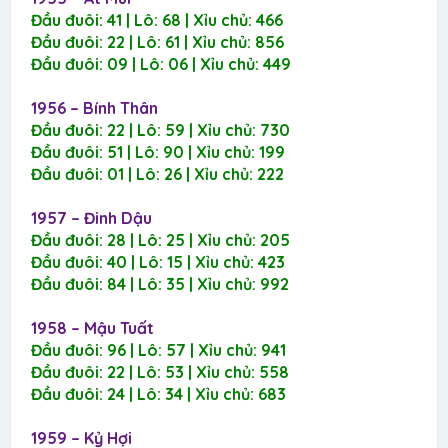
Đầu đuôi: 41 | Lô: 68 | Xỉu chủ: 466
Đầu đuôi: 22 | Lô: 61 | Xỉu chủ: 856
Đầu đuôi: 09 | Lô: 06 | Xỉu chủ: 449
1956 – Bính Thân
Đầu đuôi: 22 | Lô: 59 | Xỉu chủ: 730
Đầu đuôi: 51 | Lô: 90 | Xỉu chủ: 199
Đầu đuôi: 01 | Lô: 26 | Xỉu chủ: 222
1957 – Đinh Dậu
Đầu đuôi: 28 | Lô: 25 | Xỉu chủ: 205
Đầu đuôi: 40 | Lô: 15 | Xỉu chủ: 423
Đầu đuôi: 84 | Lô: 35 | Xỉu chủ: 992
1958 – Mậu Tuất
Đầu đuôi: 96 | Lô: 57 | Xỉu chủ: 941
Đầu đuôi: 22 | Lô: 53 | Xỉu chủ: 558
Đầu đuôi: 24 | Lô: 34 | Xỉu chủ: 683
1959 – Kỷ Hợi