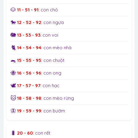
🐶
11 - 51 - 91
: con chó
🐎
12 - 52 - 92
: con ngựa
🐘
13 - 53 - 93
: con voi
🐈
14 - 54 - 94
: con mèo nhà
🐀
15 - 55 - 95
: con chuột
🐝
16 - 56 - 96
: con ong
🕊️
17 - 57 - 97
: con hạc
🐱
18 - 58 - 98
: con mèo rừng
🦋
19 - 59 - 99
: con bướm
🐛
20 - 60
: con rết