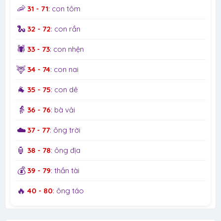
🦐
31 - 71
: con tôm
🐍
32 - 72
: con rắn
🕷️
33 - 73
: con nhện
🦌
34 - 74
: con nai
🐐
35 - 75
: con dê
👵
36 - 76
: bà vải
☁️
37 - 77
: ông trời
🏮
38 - 78
: ông địa
💰
39 - 79
: thần tài
🔥
40 - 80
: ông táo