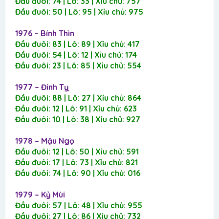
Đầu đuôi: 74 | Lô: 33 | Xỉu chủ: 757
Đầu đuôi: 50 | Lô: 95 | Xỉu chủ: 975
1976 – Bính Thìn
Đầu đuôi: 83 | Lô: 89 | Xỉu chủ: 417
Đầu đuôi: 54 | Lô: 12 | Xỉu chủ: 174
Đầu đuôi: 23 | Lô: 85 | Xỉu chủ: 554
1977 – Đinh Tỵ
Đầu đuôi: 88 | Lô: 27 | Xỉu chủ: 864
Đầu đuôi: 12 | Lô: 91 | Xỉu chủ: 623
Đầu đuôi: 10 | Lô: 38 | Xỉu chủ: 927
1978 – Mậu Ngọ
Đầu đuôi: 12 | Lô: 50 | Xỉu chủ: 591
Đầu đuôi: 17 | Lô: 73 | Xỉu chủ: 821
Đầu đuôi: 74 | Lô: 90 | Xỉu chủ: 016
1979 – Kỷ Mùi
Đầu đuôi: 57 | Lô: 48 | Xỉu chủ: 955
Đầu đuôi: 27 | Lô: 86 | Xỉu chủ: 732