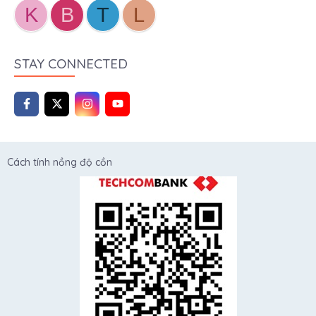
K
B
T
L
STAY CONNECTED
Cách tính nồng độ cồn