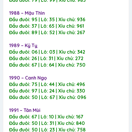
1988 – Mậu Thìn
Đầu đuôi: 95 | Lô: 35 | Xỉu chủ: 936
Đầu đuôi: 37 | Lô: 65 | Xỉu chủ: 961
Đầu đuôi: 89 | Lô: 52 | Xỉu chủ: 267
1989 – Kỷ Tỵ
Đầu đuôi: 06 | Lô: 03 | Xỉu chủ: 342
Đầu đuôi: 26 | Lô: 31 | Xỉu chủ: 272
Đầu đuôi: 67 | Lô: 64 | Xỉu chủ: 750
1990 – Canh Ngọ
Đầu đuôi: 75 | Lô: 44 | Xỉu chủ: 496
Đầu đuôi: 97 | Lô: 24 | Xỉu chủ: 330
Đầu đuôi: 50 | Lô: 67 | Xỉu chủ: 096
1991 – Tân Mùi
Đầu đuôi: 67 | Lô: 10 | Xỉu chủ: 167
Đầu đuôi: 50 | Lô: 31 | Xỉu chủ: 840
Đầu đuôi: 50 | Lô: 23 | Xỉu chủ: 758