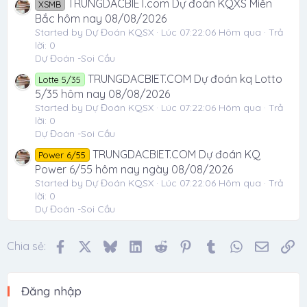
TRUNGDACBIET.com Dự đoán KQXS Miền
XSMB
Bắc hôm nay 08/08/2026
Started by Dự Đoán KQSX
Lúc 07:22:06 Hôm qua
Trả
lời: 0
Dự Đoán -Soi Cầu
TRUNGDACBIET.COM Dự đoán kq Lotto
Lotte 5/35
5/35 hôm nay 08/08/2026
Started by Dự Đoán KQSX
Lúc 07:22:06 Hôm qua
Trả
lời: 0
Dự Đoán -Soi Cầu
TRUNGDACBIET.COM Dự đoán KQ
Power 6/55
Power 6/55 hôm nay ngày 08/08/2026
Started by Dự Đoán KQSX
Lúc 07:22:06 Hôm qua
Trả
lời: 0
Dự Đoán -Soi Cầu
Facebook
X
Bluesky
LinkedIn
Reddit
Pinterest
Tumblr
WhatsApp
Email
Li
Chia sẻ:
Đăng nhập