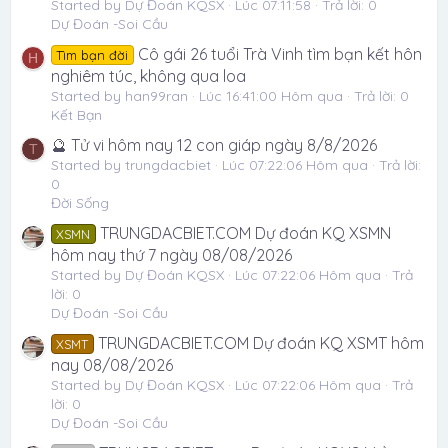
Started by Dự Đoán KQSX
Lúc 07:11:58
Trả lời: 0
Dự Đoán -Soi Cầu
Cô gái 26 tuổi Trà Vinh tìm bạn kết hôn
Tìm bạn đời
H
nghiêm túc, không qua loa
Started by han99ran
Lúc 16:41:00 Hôm qua
Trả lời: 0
Kết Bạn
🔮 Tử vi hôm nay 12 con giáp ngày 8/8/2026
T
Started by trungdacbiet
Lúc 07:22:06 Hôm qua
Trả lời:
0
Đời Sống
TRUNGDACBIET.COM Dự đoán KQ XSMN
XSMN
hôm nay thứ 7 ngày 08/08/2026
Started by Dự Đoán KQSX
Lúc 07:22:06 Hôm qua
Trả
lời: 0
Dự Đoán -Soi Cầu
TRUNGDACBIET.COM Dự đoán KQ XSMT hôm
XSMT
nay 08/08/2026
Started by Dự Đoán KQSX
Lúc 07:22:06 Hôm qua
Trả
lời: 0
Dự Đoán -Soi Cầu