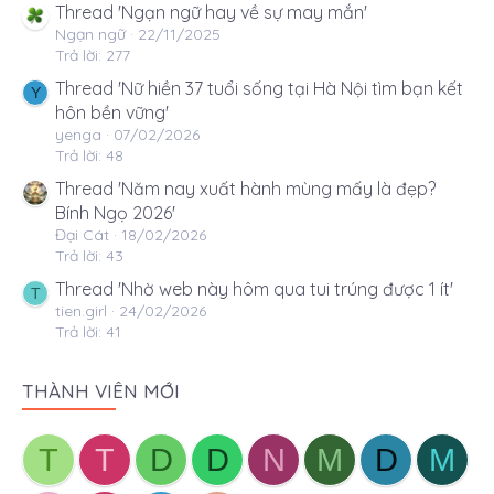
Thread 'Ngạn ngữ hay về sự may mắn'
Ngạn ngữ
22/11/2025
Trả lời: 277
Thread 'Nữ hiền 37 tuổi sống tại Hà Nội tìm bạn kết
Y
hôn bền vững'
yenga
07/02/2026
Trả lời: 48
Thread 'Năm nay xuất hành mùng mấy là đẹp?
Bính Ngọ 2026'
Đại Cát
18/02/2026
Trả lời: 43
Thread 'Nhờ web này hôm qua tui trúng được 1 ít'
T
tien.girl
24/02/2026
Trả lời: 41
THÀNH VIÊN MỚI
T
T
D
D
N
M
D
M