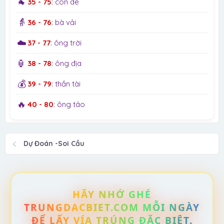
🐐
35 - 75
: con dê
👵
36 - 76
: bà vải
☁️
37 - 77
: ông trời
🏮
38 - 78
: ông địa
💰
39 - 79
: thần tài
🔥
40 - 80
: ông táo
Dự Đoán -Soi Cầu
HÃY NHỚ GHÉ
TRUNGDACBIET.COM MỖI NGÀY
ĐỂ LẤY VÍA TRÚNG ĐẶC BIỆT.