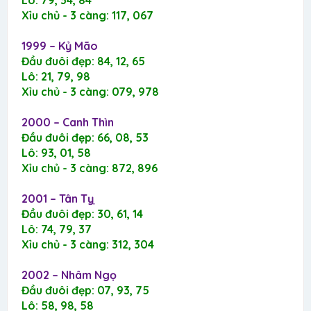
Xỉu chủ - 3 càng: 117, 067
1999 – Kỷ Mão
Đầu đuôi đẹp: 84, 12, 65
Lô: 21, 79, 98
Xỉu chủ - 3 càng: 079, 978
2000 – Canh Thìn
Đầu đuôi đẹp: 66, 08, 53
Lô: 93, 01, 58
Xỉu chủ - 3 càng: 872, 896
2001 – Tân Tỵ
Đầu đuôi đẹp: 30, 61, 14
Lô: 74, 79, 37
Xỉu chủ - 3 càng: 312, 304
2002 – Nhâm Ngọ
Đầu đuôi đẹp: 07, 93, 75
Lô: 58, 98, 58