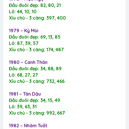
Đầu đuôi đẹp: 82, 80, 21
Lô: 44, 10, 10
Xỉu chủ - 3 càng: 397, 400
1979 – Kỷ Mùi
Đầu đuôi đẹp: 69, 13, 85
Lô: 87, 39, 57
Xỉu chủ - 3 càng: 174, 487
1980 – Canh Thân
Đầu đuôi đẹp: 34, 88, 89
Lô: 68, 27, 27
Xỉu chủ - 3 càng: 732, 466
1981 – Tân Dậu
Đầu đuôi đẹp: 34, 15, 49
Lô: 39, 63, 31
Xỉu chủ - 3 càng: 992, 667
1982 – Nhâm Tuất