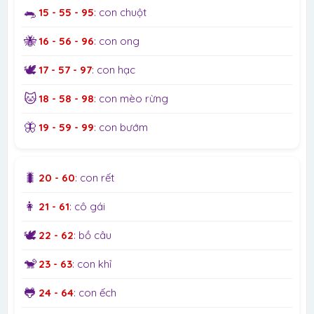
🐀
15 - 55 - 95
: con chuột
🐝
16 - 56 - 96
: con ong
🕊️
17 - 57 - 97
: con hạc
🐱
18 - 58 - 98
: con mèo rừng
🦋
19 - 59 - 99
: con bướm
🐛
20 - 60
: con rết
👩
21 - 61
: cô gái
🕊️
22 - 62
: bồ câu
🐒
23 - 63
: con khỉ
🐸
24 - 64
: con ếch