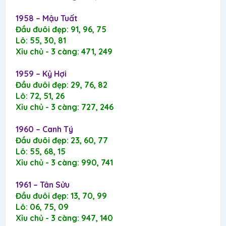
1958 – Mậu Tuất
Đầu đuôi đẹp: 91, 96, 75
Lô: 55, 30, 81
Xỉu chủ - 3 càng: 471, 249
1959 – Kỷ Hợi
Đầu đuôi đẹp: 29, 76, 82
Lô: 72, 51, 26
Xỉu chủ - 3 càng: 727, 246
1960 – Canh Tý
Đầu đuôi đẹp: 23, 60, 77
Lô: 55, 68, 15
Xỉu chủ - 3 càng: 990, 741
1961 – Tân Sửu
Đầu đuôi đẹp: 13, 70, 99
Lô: 06, 75, 09
Xỉu chủ - 3 càng: 947, 140