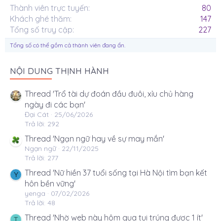
Thành viên trực tuyến
80
Khách ghé thăm
147
Tổng số truy cập
227
Tổng số có thể gồm cả thành viên đang ẩn.
NỘI DUNG THỊNH HÀNH
Thread 'Trổ tài dự đoán đầu đuôi, xỉu chủ hàng
ngày đi các bạn'
Đại Cát
25/06/2026
Trả lời: 292
Thread 'Ngạn ngữ hay về sự may mắn'
Ngạn ngữ
22/11/2025
Trả lời: 277
Thread 'Nữ hiền 37 tuổi sống tại Hà Nội tìm bạn kết
Y
hôn bền vững'
yenga
07/02/2026
Trả lời: 48
Thread 'Nhờ web này hôm qua tui trúng được 1 ít'
T