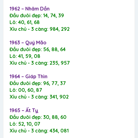
1962 – Nhâm Dần
Đầu đuôi đẹp: 14, 74, 39
Lô: 40, 61, 68
Xỉu chủ - 3 càng: 984, 292
1963 – Quý Mão
Đầu đuôi đẹp: 56, 88, 64
Lô: 41, 59, 08
Xỉu chủ - 3 càng: 235, 957
1964 – Giáp Thìn
Đầu đuôi đẹp: 96, 77, 37
Lô: 00, 60, 87
Xỉu chủ - 3 càng: 341, 902
1965 – Ất Tỵ
Đầu đuôi đẹp: 30, 88, 60
Lô: 52, 10, 07
Xỉu chủ - 3 càng: 434, 081