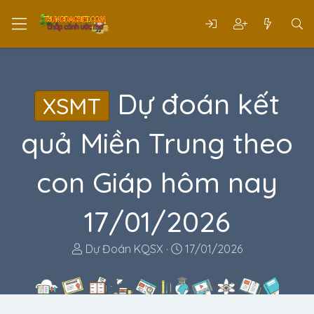
Dự đoán kết
XSMT
quả Miền Trung theo
con Giáp hôm nay
17/01/2026
T
N
Dự Đoán KQSX
17/01/2026
h
g
r
à
e
y
a
g