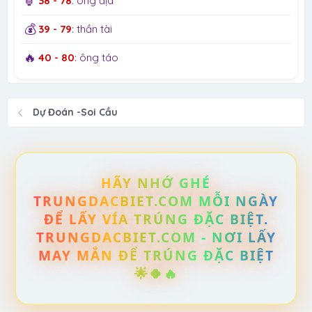
🏮
38 - 78
: ông địa
💰
39 - 79
: thần tài
🔥
40 - 80
: ông táo
Dự Đoán -Soi Cầu
HÃY NHỚ GHÉ
TRUNGDACBIET.COM MỖI NGÀY
ĐỂ LẤY VÍA TRÚNG ĐẶC BIỆT.
TRUNGDACBIET.COM - NƠI LẤY
MAY MẮN ĐỂ TRÚNG ĐẶC BIỆT
🌟🍀🔥