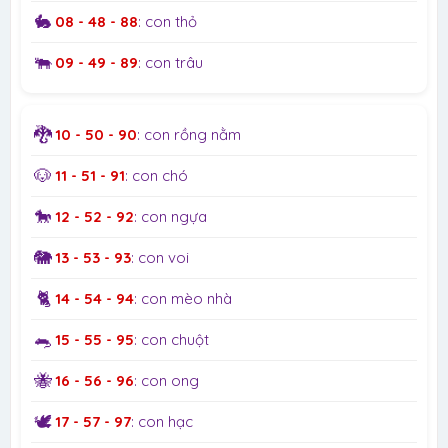
🐇
08 - 48 - 88
: con thỏ
🐃
09 - 49 - 89
: con trâu
🐉
10 - 50 - 90
: con rồng nằm
🐶
11 - 51 - 91
: con chó
🐎
12 - 52 - 92
: con ngựa
🐘
13 - 53 - 93
: con voi
🐈
14 - 54 - 94
: con mèo nhà
🐀
15 - 55 - 95
: con chuột
🐝
16 - 56 - 96
: con ong
🕊️
17 - 57 - 97
: con hạc