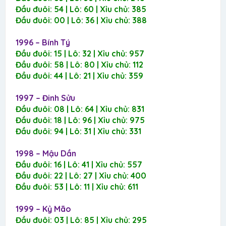
Đầu đuôi: 54 | Lô: 60 | Xỉu chủ: 385
Đầu đuôi: 00 | Lô: 36 | Xỉu chủ: 388
1996 – Bính Tý
Đầu đuôi: 15 | Lô: 32 | Xỉu chủ: 957
Đầu đuôi: 58 | Lô: 80 | Xỉu chủ: 112
Đầu đuôi: 44 | Lô: 21 | Xỉu chủ: 359
1997 – Đinh Sửu
Đầu đuôi: 08 | Lô: 64 | Xỉu chủ: 831
Đầu đuôi: 18 | Lô: 96 | Xỉu chủ: 975
Đầu đuôi: 94 | Lô: 31 | Xỉu chủ: 331
1998 – Mậu Dần
Đầu đuôi: 16 | Lô: 41 | Xỉu chủ: 557
Đầu đuôi: 22 | Lô: 27 | Xỉu chủ: 400
Đầu đuôi: 53 | Lô: 11 | Xỉu chủ: 611
1999 – Kỷ Mão
Đầu đuôi: 03 | Lô: 85 | Xỉu chủ: 295