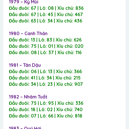
1979 – Kỷ Mùi
Đầu đuôi: 67 | Lô: 08 | Xỉu chủ: 836
Đầu đuôi: 67 | Lô: 45 | Xỉu chủ: 467
Đầu đuôi: 63 | Lô: 34 | Xỉu chủ: 436
1980 – Canh Thân
Đầu đuôi: 13 | Lô: 83 | Xỉu chủ: 626
Đầu đuôi: 75 | Lô: 01 | Xỉu chủ: 020
Đầu đuôi: 08 | Lô: 37 | Xỉu chủ: 116
1981 – Tân Dậu
Đầu đuôi: 06 | Lô: 13 | Xỉu chủ: 366
Đầu đuôi: 41 | Lô: 34 | Xỉu chủ: 215
Đầu đuôi: 34 | Lô: 23 | Xỉu chủ: 907
1982 – Nhâm Tuất
Đầu đuôi: 75 | Lô: 95 | Xỉu chủ: 336
Đầu đuôi: 18 | Lô: 02 | Xỉu chủ: 740
Đầu đuôi: 07 | Lô: 66 | Xỉu chủ: 818
1983 – Quý Hợi