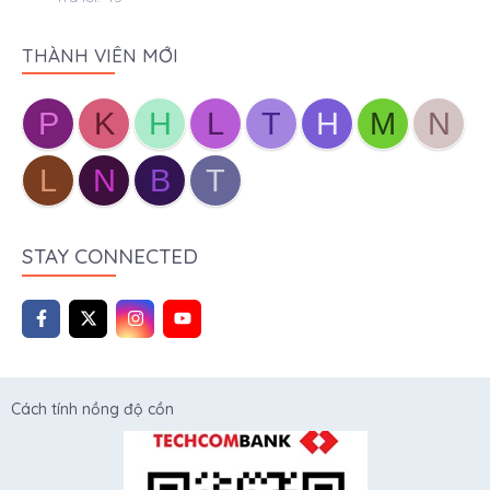
THÀNH VIÊN MỚI
P
K
H
L
T
H
M
N
L
N
B
T
STAY CONNECTED
Cách tính nồng độ cồn