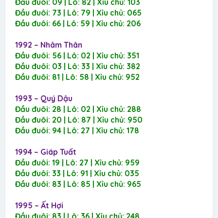
Đầu đuôi: 09 | Lô: 82 | Xỉu chủ: 103
Đầu đuôi: 73 | Lô: 79 | Xỉu chủ: 065
Đầu đuôi: 66 | Lô: 59 | Xỉu chủ: 206
1992 – Nhâm Thân
Đầu đuôi: 56 | Lô: 02 | Xỉu chủ: 351
Đầu đuôi: 03 | Lô: 33 | Xỉu chủ: 382
Đầu đuôi: 81 | Lô: 58 | Xỉu chủ: 952
1993 – Quý Dậu
Đầu đuôi: 28 | Lô: 02 | Xỉu chủ: 288
Đầu đuôi: 20 | Lô: 87 | Xỉu chủ: 950
Đầu đuôi: 94 | Lô: 27 | Xỉu chủ: 178
1994 – Giáp Tuất
Đầu đuôi: 19 | Lô: 27 | Xỉu chủ: 959
Đầu đuôi: 33 | Lô: 91 | Xỉu chủ: 035
Đầu đuôi: 83 | Lô: 85 | Xỉu chủ: 965
1995 – Ất Hợi
Đầu đuôi: 83 | Lô: 36 | Xỉu chủ: 248