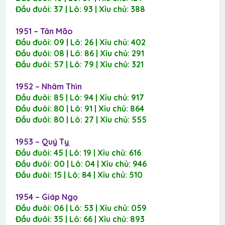
Đầu đuôi: 37 | Lô: 93 | Xỉu chủ: 388
1951 – Tân Mão
Đầu đuôi: 09 | Lô: 26 | Xỉu chủ: 402
Đầu đuôi: 08 | Lô: 86 | Xỉu chủ: 291
Đầu đuôi: 57 | Lô: 79 | Xỉu chủ: 321
1952 – Nhâm Thìn
Đầu đuôi: 85 | Lô: 94 | Xỉu chủ: 917
Đầu đuôi: 80 | Lô: 91 | Xỉu chủ: 864
Đầu đuôi: 80 | Lô: 27 | Xỉu chủ: 555
1953 – Quý Tỵ
Đầu đuôi: 45 | Lô: 19 | Xỉu chủ: 616
Đầu đuôi: 00 | Lô: 04 | Xỉu chủ: 946
Đầu đuôi: 15 | Lô: 84 | Xỉu chủ: 510
1954 – Giáp Ngọ
Đầu đuôi: 06 | Lô: 53 | Xỉu chủ: 059
Đầu đuôi: 35 | Lô: 66 | Xỉu chủ: 893