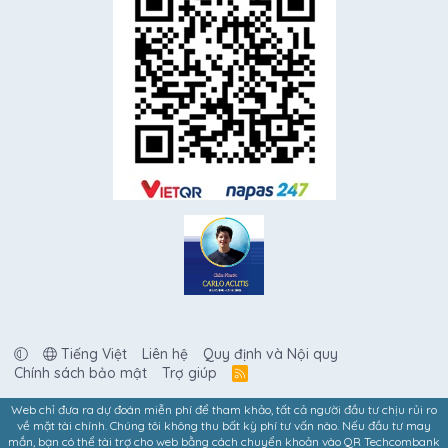
Tiếng Việt
Liên hệ
Quy định và Nội quy
Chính sách bảo mật
Trợ giúp
R
S
S
Web chỉ đưa ra dự đoán miễn phí để tham khảo, tất cả người đầu tư chịu rủi ro
về mặt tài chính. Chúng tôi không thu bất kỳ phí tư vấn nào. Nếu đầu tư may
mắn, bạn có thể tài trợ cho web bằng cách chuyển khoản vào QR Techcombank