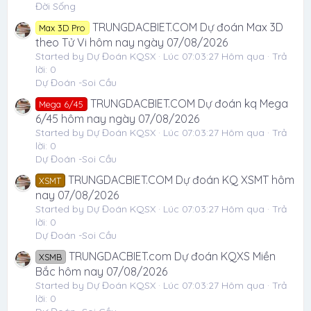
Đời Sống
TRUNGDACBIET.COM Dự đoán Max 3D
Max 3D Pro
theo Tử Vi hôm nay ngày 07/08/2026
Started by Dự Đoán KQSX
Lúc 07:03:27 Hôm qua
Trả
lời: 0
Dự Đoán -Soi Cầu
TRUNGDACBIET.COM Dự đoán kq Mega
Mega 6/45
6/45 hôm nay ngày 07/08/2026
Started by Dự Đoán KQSX
Lúc 07:03:27 Hôm qua
Trả
lời: 0
Dự Đoán -Soi Cầu
TRUNGDACBIET.COM Dự đoán KQ XSMT hôm
XSMT
nay 07/08/2026
Started by Dự Đoán KQSX
Lúc 07:03:27 Hôm qua
Trả
lời: 0
Dự Đoán -Soi Cầu
TRUNGDACBIET.com Dự đoán KQXS Miền
XSMB
Bắc hôm nay 07/08/2026
Started by Dự Đoán KQSX
Lúc 07:03:27 Hôm qua
Trả
lời: 0