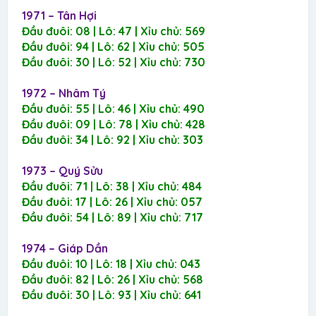
1971 – Tân Hợi
Đầu đuôi: 08 | Lô: 47 | Xỉu chủ: 569
Đầu đuôi: 94 | Lô: 62 | Xỉu chủ: 505
Đầu đuôi: 30 | Lô: 52 | Xỉu chủ: 730
1972 – Nhâm Tý
Đầu đuôi: 55 | Lô: 46 | Xỉu chủ: 490
Đầu đuôi: 09 | Lô: 78 | Xỉu chủ: 428
Đầu đuôi: 34 | Lô: 92 | Xỉu chủ: 303
1973 – Quý Sửu
Đầu đuôi: 71 | Lô: 38 | Xỉu chủ: 484
Đầu đuôi: 17 | Lô: 26 | Xỉu chủ: 057
Đầu đuôi: 54 | Lô: 89 | Xỉu chủ: 717
1974 – Giáp Dần
Đầu đuôi: 10 | Lô: 18 | Xỉu chủ: 043
Đầu đuôi: 82 | Lô: 26 | Xỉu chủ: 568
Đầu đuôi: 30 | Lô: 93 | Xỉu chủ: 641