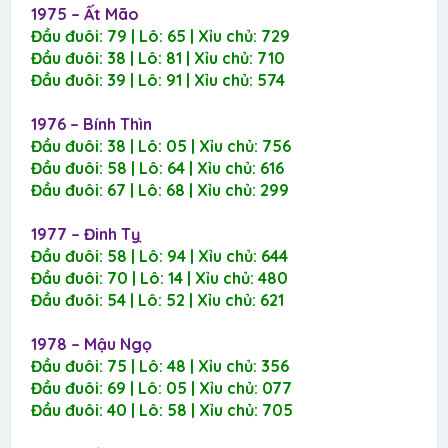
1975 – Ất Mão
Đầu đuôi: 79 | Lô: 65 | Xỉu chủ: 729
Đầu đuôi: 38 | Lô: 81 | Xỉu chủ: 710
Đầu đuôi: 39 | Lô: 91 | Xỉu chủ: 574
1976 – Bính Thìn
Đầu đuôi: 38 | Lô: 05 | Xỉu chủ: 756
Đầu đuôi: 58 | Lô: 64 | Xỉu chủ: 616
Đầu đuôi: 67 | Lô: 68 | Xỉu chủ: 299
1977 – Đinh Tỵ
Đầu đuôi: 58 | Lô: 94 | Xỉu chủ: 644
Đầu đuôi: 70 | Lô: 14 | Xỉu chủ: 480
Đầu đuôi: 54 | Lô: 52 | Xỉu chủ: 621
1978 – Mậu Ngọ
Đầu đuôi: 75 | Lô: 48 | Xỉu chủ: 356
Đầu đuôi: 69 | Lô: 05 | Xỉu chủ: 077
Đầu đuôi: 40 | Lô: 58 | Xỉu chủ: 705