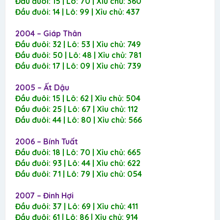
Đầu đuôi: 15 | Lô: 70 | Xỉu chủ: 360
Đầu đuôi: 14 | Lô: 99 | Xỉu chủ: 437
2004 – Giáp Thân
Đầu đuôi: 32 | Lô: 53 | Xỉu chủ: 749
Đầu đuôi: 50 | Lô: 48 | Xỉu chủ: 781
Đầu đuôi: 17 | Lô: 09 | Xỉu chủ: 739
2005 – Ất Dậu
Đầu đuôi: 15 | Lô: 62 | Xỉu chủ: 504
Đầu đuôi: 25 | Lô: 67 | Xỉu chủ: 112
Đầu đuôi: 44 | Lô: 80 | Xỉu chủ: 566
2006 – Bính Tuất
Đầu đuôi: 18 | Lô: 70 | Xỉu chủ: 665
Đầu đuôi: 93 | Lô: 44 | Xỉu chủ: 622
Đầu đuôi: 71 | Lô: 79 | Xỉu chủ: 054
2007 – Đinh Hợi
Đầu đuôi: 37 | Lô: 69 | Xỉu chủ: 411
Đầu đuôi: 61 | Lô: 86 | Xỉu chủ: 914