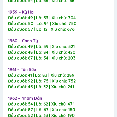
Đầu đuôi: 54 | Lô: 68 | Xỉu chủ: 168
1959 – Kỷ Hợi
Đầu đuôi: 49 | Lô: 53 | Xỉu chủ: 704
Đầu đuôi: 50 | Lô: 94 | Xỉu chủ: 750
Đầu đuôi: 57 | Lô: 12 | Xỉu chủ: 676
1960 – Canh Tý
Đầu đuôi: 49 | Lô: 59 | Xỉu chủ: 521
Đầu đuôi: 48 | Lô: 84 | Xỉu chủ: 420
Đầu đuôi: 67 | Lô: 54 | Xỉu chủ: 203
1961 – Tân Sửu
Đầu đuôi: 41 | Lô: 83 | Xỉu chủ: 289
Đầu đuôi: 92 | Lô: 75 | Xỉu chủ: 752
Đầu đuôi: 45 | Lô: 32 | Xỉu chủ: 241
1962 – Nhâm Dần
Đầu đuôi: 54 | Lô: 62 | Xỉu chủ: 471
Đầu đuôi: 87 | Lô: 67 | Xỉu chủ: 180
Đầu đuôi: 52 | Lô: 33 | Xỉu chủ: 190