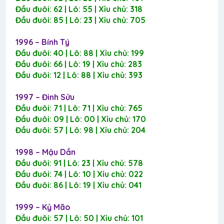
Đầu đuôi: 62 | Lô: 55 | Xỉu chủ: 318
Đầu đuôi: 85 | Lô: 23 | Xỉu chủ: 705
1996 – Bính Tý
Đầu đuôi: 40 | Lô: 88 | Xỉu chủ: 199
Đầu đuôi: 66 | Lô: 19 | Xỉu chủ: 283
Đầu đuôi: 12 | Lô: 88 | Xỉu chủ: 393
1997 – Đinh Sửu
Đầu đuôi: 71 | Lô: 71 | Xỉu chủ: 765
Đầu đuôi: 09 | Lô: 00 | Xỉu chủ: 170
Đầu đuôi: 57 | Lô: 98 | Xỉu chủ: 204
1998 – Mậu Dần
Đầu đuôi: 91 | Lô: 23 | Xỉu chủ: 578
Đầu đuôi: 74 | Lô: 10 | Xỉu chủ: 022
Đầu đuôi: 86 | Lô: 19 | Xỉu chủ: 041
1999 – Kỷ Mão
Đầu đuôi: 57 | Lô: 50 | Xỉu chủ: 101