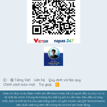
Tiếng Việt
Liên hệ
Quy định và Nội quy
Chính sách bảo mật
Trợ giúp
R
S
S
Web chỉ đưa ra dự đoán miễn phí để tham khảo, tất cả người đầu tư chịu rủi ro
về mặt tài chính. Chúng tôi không thu bất kỳ phí tư vấn nào. Nếu đầu tư may
mắn, bạn có thể tài trợ cho web bằng cách chuyển khoản vào QR Techcombank
bên dưới web tùy tâm để chúng tôi có kinh phí hoạt động.