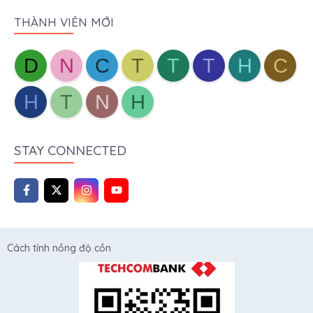
THÀNH VIÊN MỚI
D
N
C
T
T
T
H
C
H
T
N
H
STAY CONNECTED
Cách tính nồng độ cồn