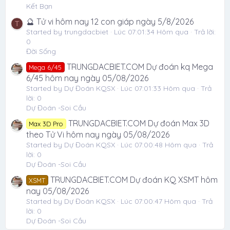
Kết Bạn
🔮 Tử vi hôm nay 12 con giáp ngày 5/8/2026
T
Started by trungdacbiet
Lúc 07:01:34 Hôm qua
Trả lời:
0
Đời Sống
TRUNGDACBIET.COM Dự đoán kq Mega
Mega 6/45
6/45 hôm nay ngày 05/08/2026
Started by Dự Đoán KQSX
Lúc 07:01:33 Hôm qua
Trả
lời: 0
Dự Đoán -Soi Cầu
TRUNGDACBIET.COM Dự đoán Max 3D
Max 3D Pro
theo Tử Vi hôm nay ngày 05/08/2026
Started by Dự Đoán KQSX
Lúc 07:00:48 Hôm qua
Trả
lời: 0
Dự Đoán -Soi Cầu
TRUNGDACBIET.COM Dự đoán KQ XSMT hôm
XSMT
nay 05/08/2026
Started by Dự Đoán KQSX
Lúc 07:00:47 Hôm qua
Trả
lời: 0
Dự Đoán -Soi Cầu