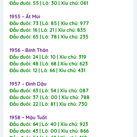
Đầu đuôi: 55 | Lô: 30 | Xỉu chủ: 061
1955 – Ất Mùi
Đầu đuôi: 73 | Lô: 85 | Xỉu chủ: 977
Đầu đuôi: 16 | Lô: 21 | Xỉu chủ: 835
Đầu đuôi: 65 | Lô: 78 | Xỉu chủ: 235
1956 – Bính Thân
Đầu đuôi: 24 | Lô: 10 | Xỉu chủ: 319
Đầu đuôi: 48 | Lô: 68 | Xỉu chủ: 623
Đầu đuôi: 12 | Lô: 66 | Xỉu chủ: 431
1957 – Đinh Dậu
Đầu đuôi: 63 | Lô: 54 | Xỉu chủ: 087
Đầu đuôi: 37 | Lô: 00 | Xỉu chủ: 788
Đầu đuôi: 22 | Lô: 81 | Xỉu chủ: 730
1958 – Mậu Tuất
Đầu đuôi: 64 | Lô: 40 | Xỉu chủ: 923
Đầu đuôi: 43 | Lô: 00 | Xỉu chủ: 866