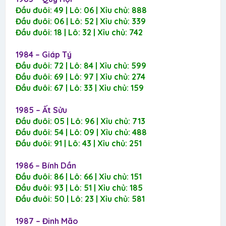
Đầu đuôi: 49 | Lô: 06 | Xỉu chủ: 888
Đầu đuôi: 06 | Lô: 52 | Xỉu chủ: 339
Đầu đuôi: 18 | Lô: 32 | Xỉu chủ: 742
1984 – Giáp Tý
Đầu đuôi: 72 | Lô: 84 | Xỉu chủ: 599
Đầu đuôi: 69 | Lô: 97 | Xỉu chủ: 274
Đầu đuôi: 67 | Lô: 33 | Xỉu chủ: 159
1985 – Ất Sửu
Đầu đuôi: 05 | Lô: 96 | Xỉu chủ: 713
Đầu đuôi: 54 | Lô: 09 | Xỉu chủ: 488
Đầu đuôi: 91 | Lô: 43 | Xỉu chủ: 251
1986 – Bính Dần
Đầu đuôi: 86 | Lô: 66 | Xỉu chủ: 151
Đầu đuôi: 93 | Lô: 51 | Xỉu chủ: 185
Đầu đuôi: 50 | Lô: 23 | Xỉu chủ: 581
1987 – Đinh Mão