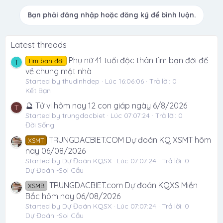
Bạn phải đăng nhập hoặc đăng ký để bình luận.
Latest threads
Phụ nữ 41 tuổi độc thân tìm bạn đời để
Tìm bạn đời
T
về chung một nhà
Started by thudinhdep
Lúc 16:06:06
Trả lời: 0
Kết Bạn
🔮 Tử vi hôm nay 12 con giáp ngày 6/8/2026
T
Started by trungdacbiet
Lúc 07:07:24
Trả lời: 0
Đời Sống
TRUNGDACBIET.COM Dự đoán KQ XSMT hôm
XSMT
nay 06/08/2026
Started by Dự Đoán KQSX
Lúc 07:07:24
Trả lời: 0
Dự Đoán -Soi Cầu
TRUNGDACBIET.com Dự đoán KQXS Miền
XSMB
Bắc hôm nay 06/08/2026
Started by Dự Đoán KQSX
Lúc 07:07:24
Trả lời: 0
Dự Đoán -Soi Cầu