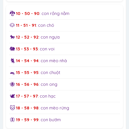
🐉
10 - 50 - 90
: con rồng nằm
🐶
11 - 51 - 91
: con chó
🐎
12 - 52 - 92
: con ngựa
🐘
13 - 53 - 93
: con voi
🐈
14 - 54 - 94
: con mèo nhà
🐀
15 - 55 - 95
: con chuột
🐝
16 - 56 - 96
: con ong
🕊️
17 - 57 - 97
: con hạc
🐱
18 - 58 - 98
: con mèo rừng
🦋
19 - 59 - 99
: con bướm