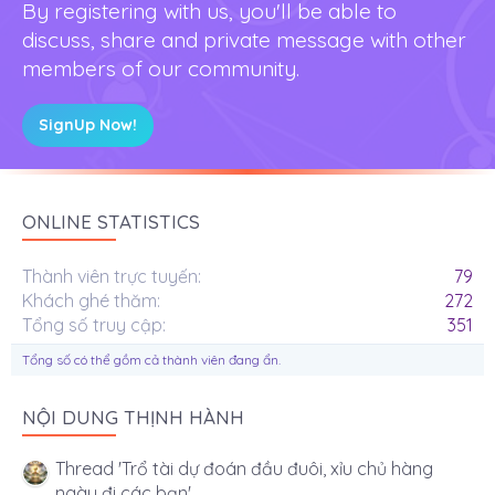
By registering with us, you'll be able to
discuss, share and private message with other
members of our community.
SignUp Now!
ONLINE STATISTICS
Thành viên trực tuyến
79
Khách ghé thăm
272
Tổng số truy cập
351
Tổng số có thể gồm cả thành viên đang ẩn.
NỘI DUNG THỊNH HÀNH
Thread 'Trổ tài dự đoán đầu đuôi, xỉu chủ hàng
ngày đi các bạn'