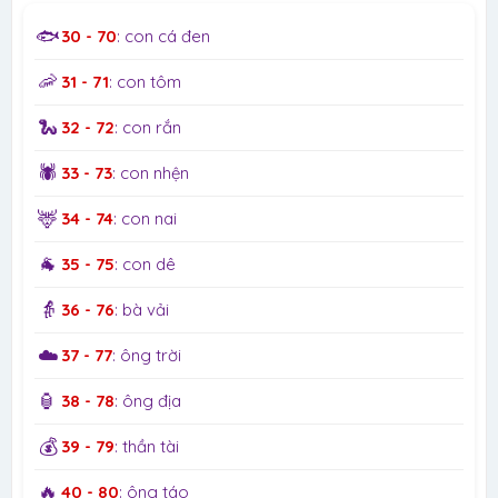
🐟
30 - 70
: con cá đen
🦐
31 - 71
: con tôm
🐍
32 - 72
: con rắn
🕷️
33 - 73
: con nhện
🦌
34 - 74
: con nai
🐐
35 - 75
: con dê
👵
36 - 76
: bà vải
☁️
37 - 77
: ông trời
🏮
38 - 78
: ông địa
💰
39 - 79
: thần tài
🔥
40 - 80
: ông táo