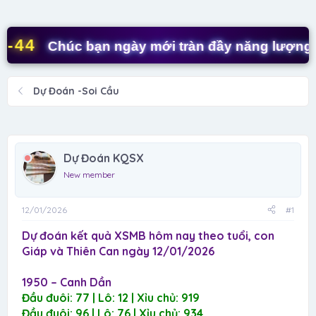
d
ử
s
i
t
Chúc bạn ngày mới tràn đầy năng lượng! ✨
a
r
t
Dự Đoán -Soi Cầu
e
r
Dự Đoán KQSX
New member
12/01/2026
#1
Dự đoán kết quả XSMB hôm nay theo tuổi, con
Giáp và Thiên Can ngày 12/01/2026
1950 – Canh Dần
Đầu đuôi: 77 | Lô: 12 | Xỉu chủ: 919
Đầu đuôi: 96 | Lô: 76 | Xỉu chủ: 934