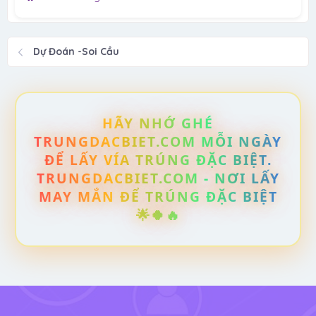
Dự Đoán -Soi Cầu
HÃY NHỚ GHÉ
TRUNGDACBIET.COM MỖI NGÀY
ĐỂ LẤY VÍA TRÚNG ĐẶC BIỆT.
TRUNGDACBIET.COM - NƠI LẤY
MAY MẮN ĐỂ TRÚNG ĐẶC BIỆT
🌟🍀🔥