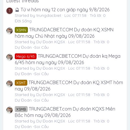
Latest threads
🔮 Tử vi hôm nay 12 con giáp ngày 9/8/2026
T
Started by trungdacbiet
Lúc 07:11:58
Trả lời: 0
Đời Sống
TRUNGDACBIET.COM Dự đoán KQ XSMN
XSMN
hôm nay Chủ Nhật ngày 09/08/2026
Started by Dự Đoán KQSX
Lúc 07:11:58
Trả lời: 0
Dự Đoán -Soi Cầu
TRUNGDACBIET.COM Dự đoán kq Mega
Mega 6/45
6/45 hôm nay ngày 09/08/2026
Started by Dự Đoán KQSX
Lúc 07:11:58
Trả lời: 0
Dự Đoán -Soi Cầu
TRUNGDACBIET.COM Dự đoán KQ XSMT hôm
XSMT
nay 09/08/2026
Started by Dự Đoán KQSX
Lúc 07:11:58
Trả lời: 0
Dự Đoán -Soi Cầu
TRUNGDACBIET.com Dự đoán KQXS Miền
XSMB
Bắc hôm nay 09/08/2026
Started by Dự Đoán KQSX
Lúc 07:11:58
Trả lời: 0
Dự Đoán -Soi Cầu