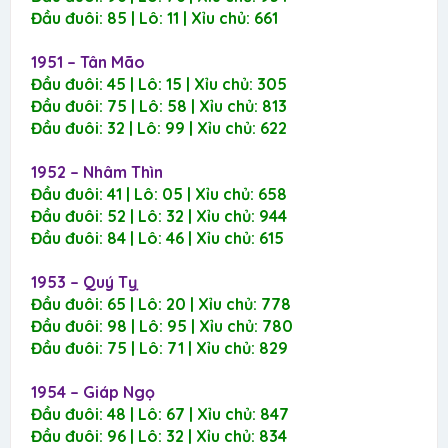
Đầu đuôi: 85 | Lô: 11 | Xỉu chủ: 661
1951 – Tân Mão
Đầu đuôi: 45 | Lô: 15 | Xỉu chủ: 305
Đầu đuôi: 75 | Lô: 58 | Xỉu chủ: 813
Đầu đuôi: 32 | Lô: 99 | Xỉu chủ: 622
1952 – Nhâm Thìn
Đầu đuôi: 41 | Lô: 05 | Xỉu chủ: 658
Đầu đuôi: 52 | Lô: 32 | Xỉu chủ: 944
Đầu đuôi: 84 | Lô: 46 | Xỉu chủ: 615
1953 – Quý Tỵ
Đầu đuôi: 65 | Lô: 20 | Xỉu chủ: 778
Đầu đuôi: 98 | Lô: 95 | Xỉu chủ: 780
Đầu đuôi: 75 | Lô: 71 | Xỉu chủ: 829
1954 – Giáp Ngọ
Đầu đuôi: 48 | Lô: 67 | Xỉu chủ: 847
Đầu đuôi: 96 | Lô: 32 | Xỉu chủ: 834