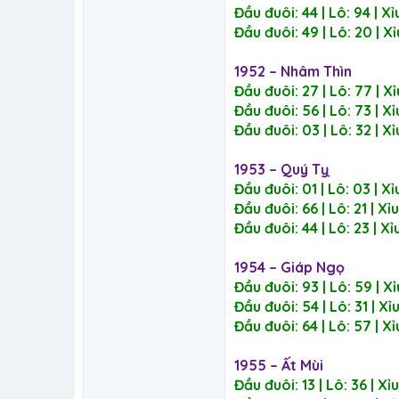
Đầu đuôi: 44 | Lô: 94 | X
Đầu đuôi: 49 | Lô: 20 | Xỉ
1952 – Nhâm Thìn
Đầu đuôi: 27 | Lô: 77 | Xỉ
Đầu đuôi: 56 | Lô: 73 | X
Đầu đuôi: 03 | Lô: 32 | Xỉ
1953 – Quý Tỵ
Đầu đuôi: 01 | Lô: 03 | X
Đầu đuôi: 66 | Lô: 21 | Xỉ
Đầu đuôi: 44 | Lô: 23 | Xỉ
1954 – Giáp Ngọ
Đầu đuôi: 93 | Lô: 59 | X
Đầu đuôi: 54 | Lô: 31 | Xỉ
Đầu đuôi: 64 | Lô: 57 | X
1955 – Ất Mùi
Đầu đuôi: 13 | Lô: 36 | Xỉ