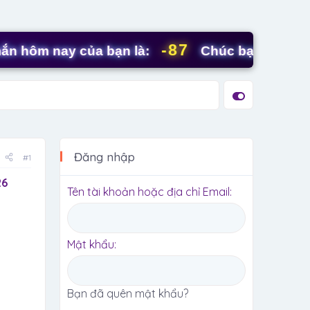
-87
m nay của bạn là:
Chúc bạn ngày mới trà
Đăng nhập
#1
26
Tên tài khoản hoặc địa chỉ Email
Mật khẩu
Bạn đã quên mật khẩu?