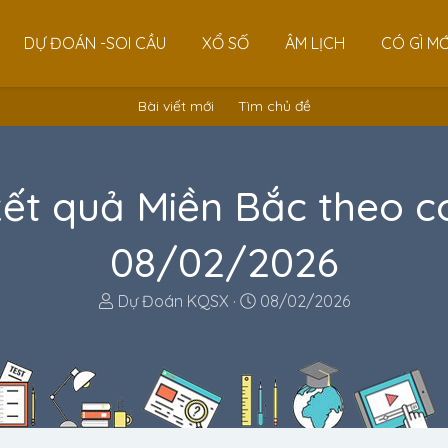
DỰ ĐOÁN -SOI CẦU
XỔ SỐ
ÂM LỊCH
CÓ GÌ MỚ
Bài viết mới
Tìm chủ đề
ết quả Miền Bắc theo 
08/02/2026
T
N
Dự Đoán KQSX
08/02/2026
h
g
r
à
e
y
a
g
d
ử
s
i