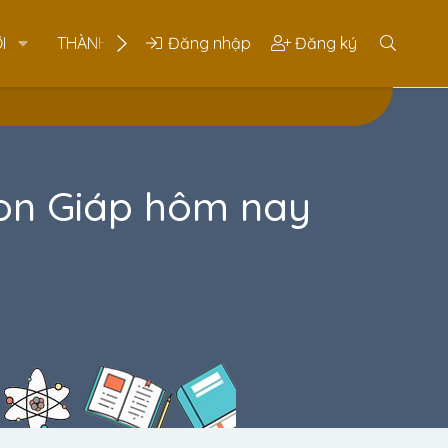
I
THÀNH VIÊN
Đăng nhập
Đăng ký
con Giáp hôm nay