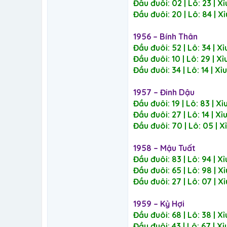
Đầu đuôi: 02 | Lô: 23 | X
Đầu đuôi: 20 | Lô: 84 | Xỉ
1956 – Bính Thân
Đầu đuôi: 52 | Lô: 34 | Xỉ
Đầu đuôi: 10 | Lô: 29 | Xỉ
Đầu đuôi: 34 | Lô: 14 | Xỉ
1957 – Đinh Dậu
Đầu đuôi: 19 | Lô: 83 | Xỉ
Đầu đuôi: 27 | Lô: 14 | Xỉ
Đầu đuôi: 70 | Lô: 05 | X
1958 – Mậu Tuất
Đầu đuôi: 83 | Lô: 94 | X
Đầu đuôi: 65 | Lô: 98 | X
Đầu đuôi: 27 | Lô: 07 | X
1959 – Kỷ Hợi
Đầu đuôi: 68 | Lô: 38 | Xỉ
Đầu đuôi: 43 | Lô: 67 | X