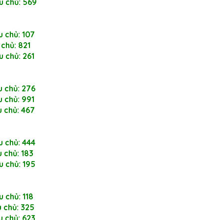
ỉu chủ: 569
u chủ: 107
u chủ: 821
u chủ: 261
ỉu chủ: 276
u chủ: 991
u chủ: 467
ỉu chủ: 444
u chủ: 183
ỉu chủ: 195
u chủ: 118
u chủ: 325
ỉu chủ: 623