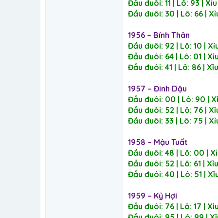
Đầu đuôi: 11 | Lô: 93 | Xỉ
Đầu đuôi: 30 | Lô: 66 | Xỉ
1956 – Bính Thân
Đầu đuôi: 92 | Lô: 10 | Xỉ
Đầu đuôi: 64 | Lô: 01 | Xỉ
Đầu đuôi: 41 | Lô: 86 | Xỉ
1957 – Đinh Dậu
Đầu đuôi: 00 | Lô: 90 | X
Đầu đuôi: 52 | Lô: 76 | X
Đầu đuôi: 33 | Lô: 75 | Xỉ
1958 – Mậu Tuất
Đầu đuôi: 48 | Lô: 00 | X
Đầu đuôi: 52 | Lô: 61 | Xỉ
Đầu đuôi: 40 | Lô: 51 | Xỉ
1959 – Kỷ Hợi
Đầu đuôi: 76 | Lô: 17 | X
Đầu đuôi: 95 | Lô: 99 | X