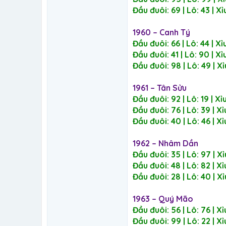
Đầu đuôi: 69 | Lô: 43 | Xỉ
1960 – Canh Tý
Đầu đuôi: 66 | Lô: 44 | Xỉ
Đầu đuôi: 41 | Lô: 90 | Xỉ
Đầu đuôi: 98 | Lô: 49 | Xỉ
1961 – Tân Sửu
Đầu đuôi: 92 | Lô: 19 | Xỉ
Đầu đuôi: 76 | Lô: 39 | X
Đầu đuôi: 40 | Lô: 46 | X
1962 – Nhâm Dần
Đầu đuôi: 35 | Lô: 97 | Xỉ
Đầu đuôi: 48 | Lô: 82 | X
Đầu đuôi: 28 | Lô: 40 | X
1963 – Quý Mão
Đầu đuôi: 56 | Lô: 76 | X
Đầu đuôi: 99 | Lô: 22 | X