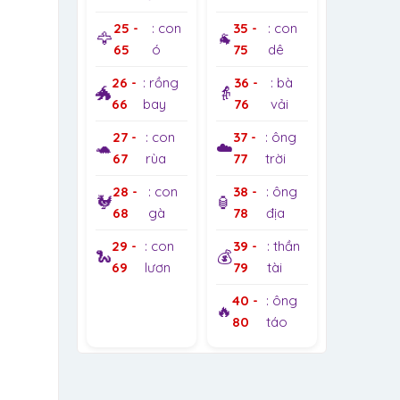
25 -
: con
35 -
: con
🦅
🐐
65
ó
75
dê
26 -
: rồng
36 -
: bà
🐲
👵
66
bay
76
vải
27 -
: con
37 -
: ông
🐢
☁️
67
rùa
77
trời
28 -
: con
38 -
: ông
🐓
🏮
68
gà
78
địa
29 -
: con
39 -
: thần
🐍
💰
69
lươn
79
tài
40 -
: ông
🔥
80
táo