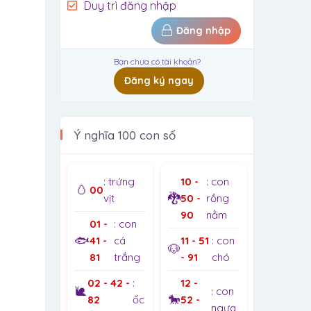
Duy trì đăng nhập
Đăng nhập
Bạn chưa có tài khoản?
Đăng ký ngay
Ý nghĩa 100 con số
: trứng
10 -
: con
🥚
00
🐉
vịt
50 -
rồng
90
nằm
01 -
: con
🐟
41 -
cá
11 - 51
: con
🐶
81
trắng
- 91
chó
02 - 42 -
:
12 -
🐌
: con
🐎
82
ốc
52 -
ngựa