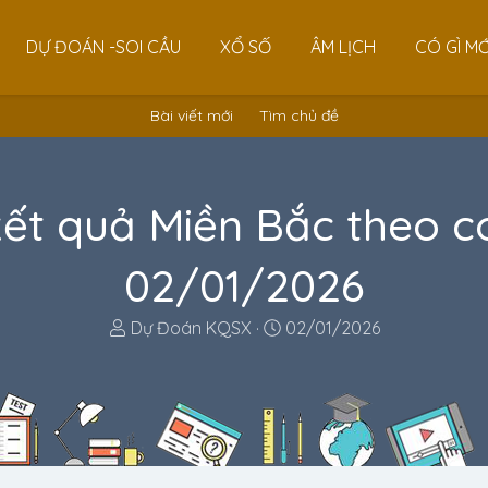
DỰ ĐOÁN -SOI CẦU
XỔ SỐ
ÂM LỊCH
CÓ GÌ MỚ
Bài viết mới
Tìm chủ đề
ết quả Miền Bắc theo 
02/01/2026
T
N
Dự Đoán KQSX
02/01/2026
h
g
r
à
e
y
a
g
d
ử
s
i