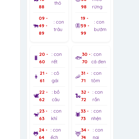
thỏ
88
98
rừng
09 -
19 -
: con
: con
🐃
🦋
49 -
59 -
trâu
bướm
89
99
20 -
: con
30 -
: con
🐛
🐟
60
rết
70
cá đen
21 -
: cô
31 -
: con
👩
🦐
61
gái
71
tôm
22 -
: bồ
32 -
: con
🕊️
🐍
62
câu
72
rắn
23 -
: con
33 -
: con
🐒
🕷️
63
khỉ
73
nhện
24 -
: con
34 -
: con
🐸
🦌
64
ếch
74
nai