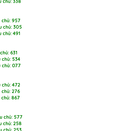
ỉu chủ: 338
u chủ: 957
ỉu chủ: 305
u chủ: 491
 chủ: 631
u chủ: 534
u chủ: 077
u chủ: 472
u chủ: 276
u chủ: 867
ỉu chủ: 577
ỉu chủ: 258
ỉu chủ: 253