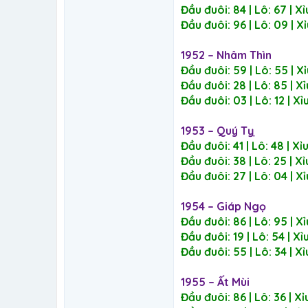
Đầu đuôi: 84 | Lô: 67 | X
Đầu đuôi: 96 | Lô: 09 | X
1952 – Nhâm Thìn
Đầu đuôi: 59 | Lô: 55 | X
Đầu đuôi: 28 | Lô: 85 | X
Đầu đuôi: 03 | Lô: 12 | Xỉ
1953 – Quý Tỵ
Đầu đuôi: 41 | Lô: 48 | Xỉ
Đầu đuôi: 38 | Lô: 25 | X
Đầu đuôi: 27 | Lô: 04 | Xỉ
1954 – Giáp Ngọ
Đầu đuôi: 86 | Lô: 95 | X
Đầu đuôi: 19 | Lô: 54 | Xỉ
Đầu đuôi: 55 | Lô: 34 | X
1955 – Ất Mùi
Đầu đuôi: 86 | Lô: 36 | X