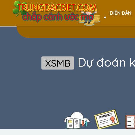
DIỄN ĐÀN
Dự đoán k
XSMB