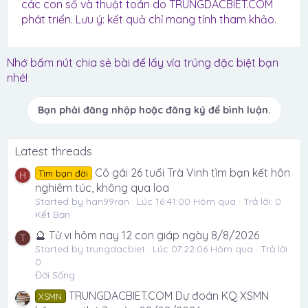
các con số và thuật toán do TRUNGDACBIET.COM
phát triển. Lưu ý: kết quả chỉ mang tính tham khảo.
Nhớ bấm nút chia sẻ bài để lấy vía trúng đặc biệt bạn
nhé!
Bạn phải đăng nhập hoặc đăng ký để bình luận.
Latest threads
Cô gái 26 tuổi Trà Vinh tìm bạn kết hôn
Tìm bạn đời
H
nghiêm túc, không qua loa
Started by han99ran
Lúc 16:41:00 Hôm qua
Trả lời: 0
Kết Bạn
🔮 Tử vi hôm nay 12 con giáp ngày 8/8/2026
T
Started by trungdacbiet
Lúc 07:22:06 Hôm qua
Trả lời:
0
Đời Sống
TRUNGDACBIET.COM Dự đoán KQ XSMN
XSMN