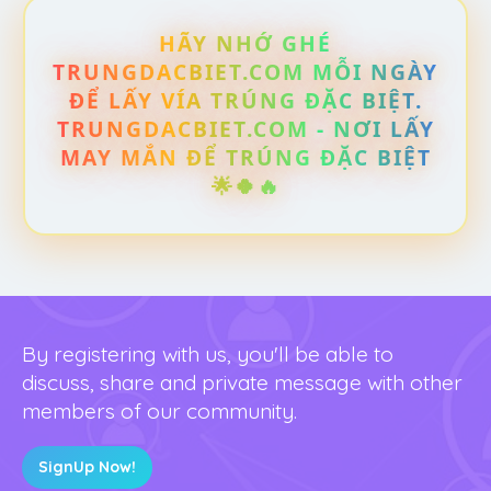
HÃY NHỚ GHÉ
TRUNGDACBIET.COM MỖI NGÀY
ĐỂ LẤY VÍA TRÚNG ĐẶC BIỆT.
TRUNGDACBIET.COM - NƠI LẤY
MAY MẮN ĐỂ TRÚNG ĐẶC BIỆT
🌟🍀🔥
By registering with us, you'll be able to
discuss, share and private message with other
members of our community.
SignUp Now!