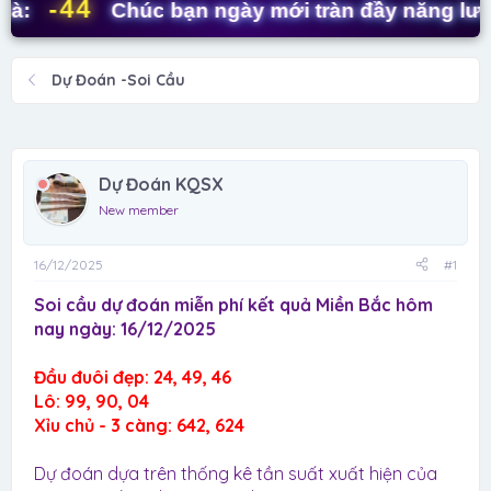
t
-44
:
Chúc bạn ngày mới tràn đầy năng lượng
a
r
t
Dự Đoán -Soi Cầu
e
r
Dự Đoán KQSX
New member
16/12/2025
#1
Soi cầu dự đoán miễn phí kết quả Miền Bắc hôm
nay ngày: 16/12/2025
Đầu đuôi đẹp: 24, 49, 46
Lô: 99, 90, 04
Xỉu chủ - 3 càng: 642, 624
Dự đoán dựa trên thống kê tần suất xuất hiện của