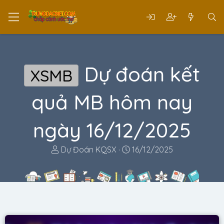
Dự đoán kết
XSMB
quả MB hôm nay
ngày 16/12/2025
T
N
Dự Đoán KQSX
16/12/2025
h
g
r
à
e
y
a
g
d
ử
s
i