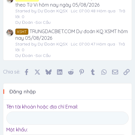
theo Tử Vi hôm nay ngày 05/08/2026
Started by Dự Đoán KQSX
Lúc 07:00:48 Hôm qua
Trả
lời: 0
Dự Đoán -Soi Cầu
TRUNGDACBIET.COM Dự đoán KQ XSMT hôm
XSMT
nay 05/08/2026
Started by Dự Đoán KQSX
Lúc 07:00:47 Hôm qua
Trả
lời: 0
Dự Đoán -Soi Cầu
Facebook
X
Bluesky
LinkedIn
Reddit
Pinterest
Tumblr
WhatsApp
Email
Li
Chia sẻ:
Đăng nhập
Tên tài khoản hoặc địa chỉ Email
Mật khẩu