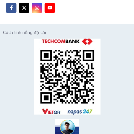
Cách tính nồng độ cồn