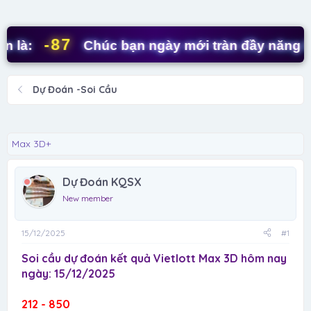
d
ử
s
i
t
-87
là:
Chúc bạn ngày mới tràn đầy năng lượ
a
r
t
Dự Đoán -Soi Cầu
e
r
Max 3D+
Dự Đoán KQSX
New member
15/12/2025
#1
Soi cầu dự đoán kết quả Vietlott Max 3D hôm nay
ngày: 15/12/2025
212 - 850