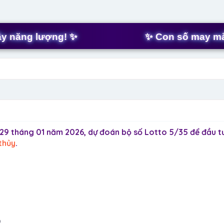
t
a
r
t
ng lượng! ✨
✨ Con số may mắn hôm
e
r
9 tháng 01 năm 2026, dự đoán bộ số Lotto 5/35 để đầu t
thủy
.
9