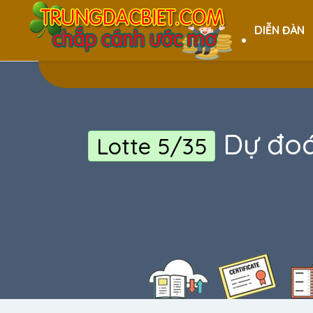
DIỄN ĐÀN
Dự đoá
Lotte 5/35