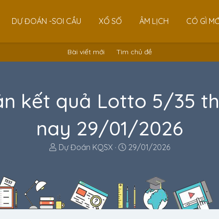
DỰ ĐOÁN -SOI CẦU
XỔ SỐ
ÂM LỊCH
CÓ GÌ MỚ
Bài viết mới
Tìm chủ đề
n kết quả Lotto 5/35 t
nay 29/01/2026
T
N
Dự Đoán KQSX
29/01/2026
h
g
r
à
e
y
a
g
d
ử
s
i