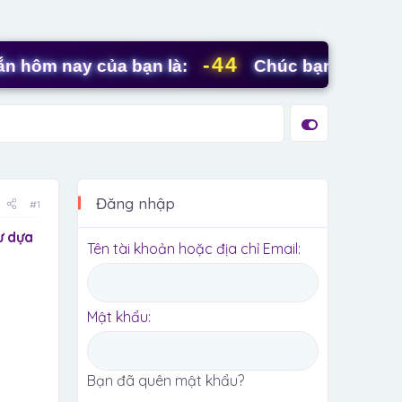
-44
 nay của bạn là:
Chúc bạn ngày mới trà
Đăng nhập
#1
ư dựa
Tên tài khoản hoặc địa chỉ Email
Mật khẩu
Bạn đã quên mật khẩu?