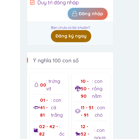
Duy trì đăng nhập
Đăng nhập
Bạn chưa có tài khoản?
Đăng ký ngay
Ý nghĩa 100 con số
: trứng
10 -
: con
🥚
00
🐉
vịt
50 -
rồng
90
nằm
01 -
: con
🐟
41 -
cá
11 - 51
: con
🐶
81
trắng
- 91
chó
02 - 42 -
:
12 -
🐌
: con
🐎
82
ốc
52 -
ngựa