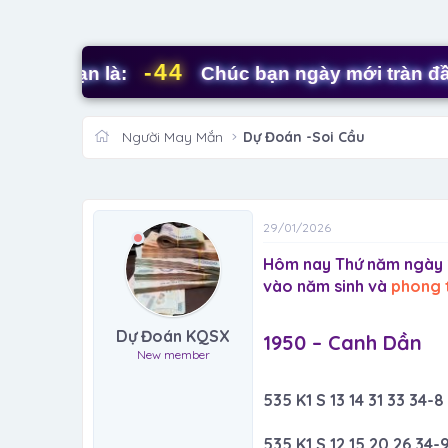
-44
 bạn là:
Chúc bạn ngày mới tràn đầy nă
Người May Mắn
Dự Đoán -Soi Cầu
29/01/2026
Hôm nay Thứ năm ngày 2
vào năm sinh và
phong 
Dự Đoán KQSX
1950 – Canh Dần​
New member
535 K1 S 13 14 31 33 34-8
535 K1 S 12 15 20 26 34-