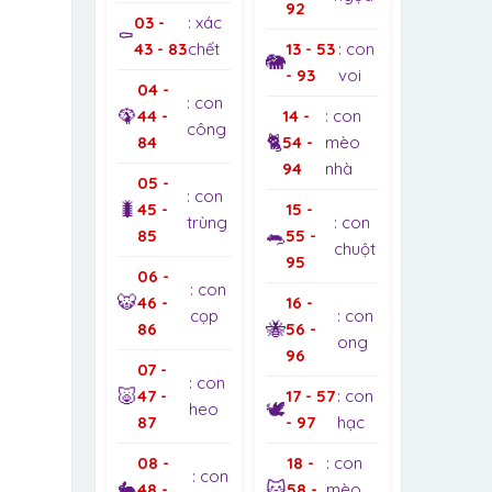
92
03 -
: xác
⚰️
43 - 83
chết
13 - 53
: con
🐘
- 93
voi
04 -
: con
🦚
44 -
14 -
: con
công
🐈
84
54 -
mèo
94
nhà
05 -
: con
🐛
45 -
15 -
trùng
: con
🐀
85
55 -
chuột
95
06 -
: con
🐯
46 -
16 -
cọp
: con
🐝
86
56 -
ong
96
07 -
: con
🐷
47 -
17 - 57
: con
🕊️
heo
87
- 97
hạc
08 -
18 -
: con
: con
🐇
🐱
48 -
58 -
mèo