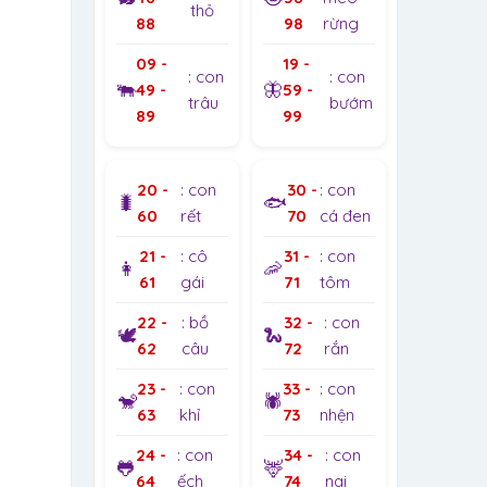
thỏ
88
98
rừng
09 -
19 -
: con
: con
🐃
🦋
49 -
59 -
trâu
bướm
89
99
20 -
: con
30 -
: con
🐛
🐟
60
rết
70
cá đen
21 -
: cô
31 -
: con
👩
🦐
61
gái
71
tôm
22 -
: bồ
32 -
: con
🕊️
🐍
62
câu
72
rắn
23 -
: con
33 -
: con
🐒
🕷️
63
khỉ
73
nhện
24 -
: con
34 -
: con
🐸
🦌
64
ếch
74
nai