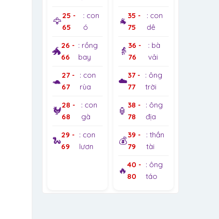
25 -
: con
35 -
: con
🦅
🐐
65
ó
75
dê
26 -
: rồng
36 -
: bà
🐲
👵
66
bay
76
vải
27 -
: con
37 -
: ông
🐢
☁️
67
rùa
77
trời
28 -
: con
38 -
: ông
🐓
🏮
68
gà
78
địa
29 -
: con
39 -
: thần
🐍
💰
69
lươn
79
tài
40 -
: ông
🔥
80
táo