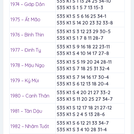
535 K1 S 1 13 24 25 34-10
1974 – Giáp Dần
535 K1 S 1 5 7 13 15-3
535 K1 S 5 6 16 25 34-1
1975 – Ất Mão
535 K1 S 14 20 23 32 33-8
535 K1 S 3 12 23 29 30-5
1976 – Bính Thìn
535 K1 S 1 7 8 11 28-7
535 K1 S 9 16 18 22 23-11
1977 – Đinh Tỵ
535 K1 S 4 10 14 17 27-8
535 K1 S 5 19 20 24 28-11
1978 – Mậu Ngọ
535 K1 S 7 18 25 31 32-4
535 K1 S 7 14 16 17 30-4
1979 – Kỷ Mùi
535 K1 S 6 12 13 18 20-4
535 K1 S 4 20 21 27 33-2
1980 – Canh Thân
535 K1 S 11 20 25 27 34-7
535 K1 S 12 17 18 21 27-12
1981 – Tân Dậu
535 K1 S 2 4 5 13 28-6
535 K1 S 6 12 21 33 34-7
1982 – Nhâm Tuất
535 K1 S 3 4 10 28 31-4