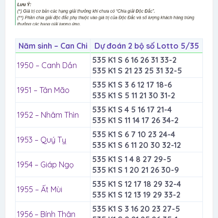
Năm sinh – Can Chi
Dự đoán 2 bộ số Lotto 5/35
535 K1 S 6 16 26 31 33-2
1950 – Canh Dần
535 K1 S 21 23 25 31 32-5
535 K1 S 3 6 12 17 18-6
1951 – Tân Mão
535 K1 S 5 11 21 30 31-2
535 K1 S 4 5 16 17 21-4
1952 – Nhâm Thìn
535 K1 S 11 14 17 26 34-2
535 K1 S 6 7 10 23 24-4
1953 – Quý Tỵ
535 K1 S 6 11 20 30 32-12
535 K1 S 1 4 8 27 29-5
1954 – Giáp Ngọ
535 K1 S 1 20 21 26 30-9
535 K1 S 12 17 18 29 32-4
1955 – Ất Mùi
535 K1 S 12 13 19 29 33-2
535 K1 S 3 16 20 23 27-5
1956 – Bính Thân