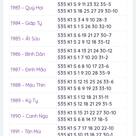
535 K1 S 9 11 23 32 35-5
1983 – Quý Hợi
535 K1 S 18 25 27 29 30-10
535 K1 S 3 4 9 10 28-3
1984 – Giáp Tý
535 K1 S 1 5 26 30 32-10
535 K1 S 6 19 21 27 30-7
1985 – Ất Sửu
535 K1 S 2 9 12 18 35-12
535 K1 S 4 13 21 24 30-12
1986 – Bính Dần
535 K1 S 1 7 10 20 31-2
535 K1 S 6 8 10 17 23-6
1987 – Đinh Mão
535 K1 S 1 9 20 28 35-9
535 K1 S 12 15 25 26 33-6
1988 – Mậu Thìn
535 K1 S 8 9 19 23 33-10
535 K1 S 1 12 18 21 31-11
1989 – Kỷ Tỵ
535 K1 S 12 18 21 29 31-5
535 K1 S 15 21 22 27 30-10
1990 – Canh Ngọ
535 K1 S 6 8 14 17 18-5
535 K1 S 7 17 18 20 22-10
1991 – Tân Mùi
535 K1 S 10 13 18 27 30-1