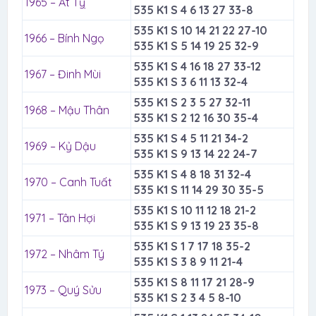
1965 – Ất Tỵ
535 K1 S 4 6 13 27 33-8
535 K1 S 10 14 21 22 27-10
1966 – Bính Ngọ
535 K1 S 5 14 19 25 32-9
535 K1 S 4 16 18 27 33-12
1967 – Đinh Mùi
535 K1 S 3 6 11 13 32-4
535 K1 S 2 3 5 27 32-11
1968 – Mậu Thân
535 K1 S 2 12 16 30 35-4
535 K1 S 4 5 11 21 34-2
1969 – Kỷ Dậu
535 K1 S 9 13 14 22 24-7
535 K1 S 4 8 18 31 32-4
1970 – Canh Tuất
535 K1 S 11 14 29 30 35-5
535 K1 S 10 11 12 18 21-2
1971 – Tân Hợi
535 K1 S 9 13 19 23 35-8
535 K1 S 1 7 17 18 35-2
1972 – Nhâm Tý
535 K1 S 3 8 9 11 21-4
535 K1 S 8 11 17 21 28-9
1973 – Quý Sửu
535 K1 S 2 3 4 5 8-10