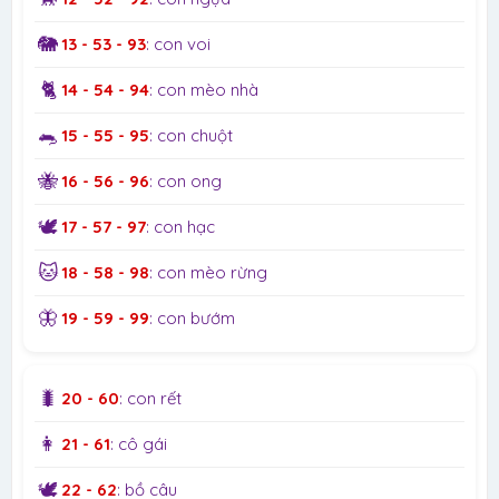
🐘
13 - 53 - 93
: con voi
🐈
14 - 54 - 94
: con mèo nhà
🐀
15 - 55 - 95
: con chuột
🐝
16 - 56 - 96
: con ong
🕊️
17 - 57 - 97
: con hạc
🐱
18 - 58 - 98
: con mèo rừng
🦋
19 - 59 - 99
: con bướm
🐛
20 - 60
: con rết
👩
21 - 61
: cô gái
🕊️
22 - 62
: bồ câu