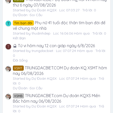
thứ 6 ngày 07/08/2026
Started by Dự Đoán KQSX
Lúc 07:03:27
Trả lời: 0
Dự Đoán -Soi Cầu
Phụ nữ 41 tuổi độc thân tìm bạn đời để
Tìm bạn đời
T
về chung một nhà
Started by thudinhdep
Lúc 16:06:06 Hôm qua
Trả lời: 0
Kết Bạn
🔮 Tử vi hôm nay 12 con giáp ngày 6/8/2026
T
Started by trungdacbiet
Lúc 07:07:24 Hôm qua
Trả lời:
0
Đời Sống
TRUNGDACBIET.COM Dự đoán KQ XSMT hôm
XSMT
nay 06/08/2026
Started by Dự Đoán KQSX
Lúc 07:07:24 Hôm qua
Trả
lời: 0
Dự Đoán -Soi Cầu
TRUNGDACBIET.com Dự đoán KQXS Miền
XSMB
Bắc hôm nay 06/08/2026
Started by Dự Đoán KQSX
Lúc 07:07:24 Hôm qua
Trả
lời: 0