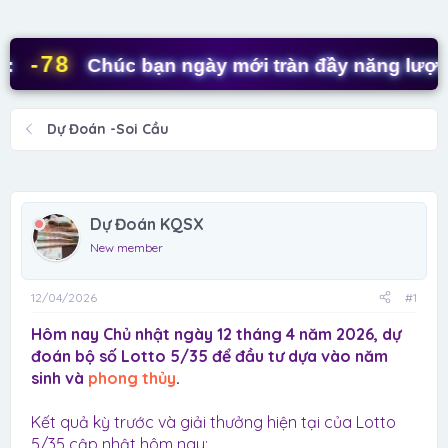
d
ử
s
i
t
78
Chúc bạn ngày mới tràn đầy năng lượng! ✨
a
r
t
Dự Đoán -Soi Cầu
e
r
Dự Đoán KQSX
New member
12/04/2026
#1
Hôm nay Chủ nhật ngày 12 tháng 4 năm 2026, dự
đoán bộ số Lotto 5/35 để đầu tư dựa vào năm
sinh và
phong thủy
.
Kết quả kỳ trước và giải thưởng hiện tại của Lotto
5/35 cập nhật hôm nay: