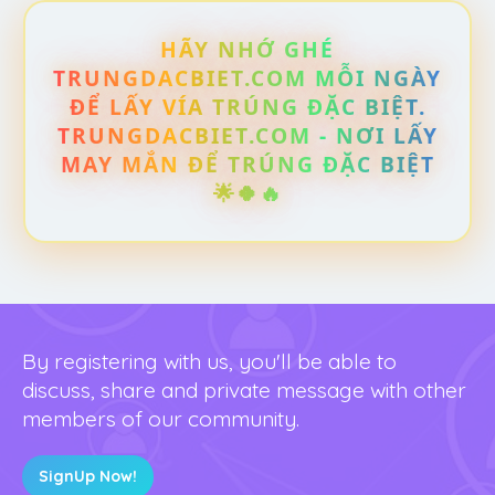
HÃY NHỚ GHÉ
TRUNGDACBIET.COM MỖI NGÀY
ĐỂ LẤY VÍA TRÚNG ĐẶC BIỆT.
TRUNGDACBIET.COM - NƠI LẤY
MAY MẮN ĐỂ TRÚNG ĐẶC BIỆT
🌟🍀🔥
By registering with us, you'll be able to
discuss, share and private message with other
members of our community.
SignUp Now!