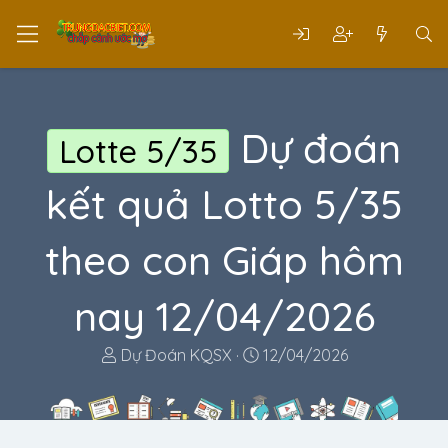
Dự đoán
Lotte 5/35
kết quả Lotto 5/35
theo con Giáp hôm
nay 12/04/2026
T
N
Dự Đoán KQSX
12/04/2026
h
g
r
à
e
y
a
g