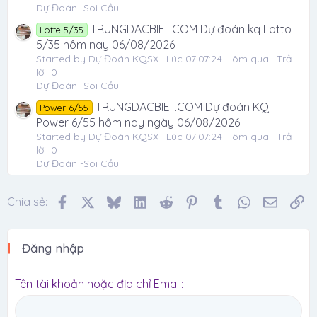
Dự Đoán -Soi Cầu
TRUNGDACBIET.COM Dự đoán kq Lotto
Lotte 5/35
5/35 hôm nay 06/08/2026
Started by Dự Đoán KQSX
Lúc 07:07:24 Hôm qua
Trả
lời: 0
Dự Đoán -Soi Cầu
TRUNGDACBIET.COM Dự đoán KQ
Power 6/55
Power 6/55 hôm nay ngày 06/08/2026
Started by Dự Đoán KQSX
Lúc 07:07:24 Hôm qua
Trả
lời: 0
Dự Đoán -Soi Cầu
Facebook
X
Bluesky
LinkedIn
Reddit
Pinterest
Tumblr
WhatsApp
Email
Li
Chia sẻ:
Đăng nhập
Tên tài khoản hoặc địa chỉ Email