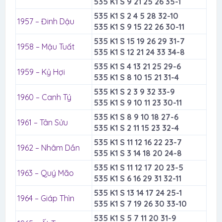
535 K1 S 9 21 25 26 35-1
535 K1 S 2 4 5 28 32-10
1957 – Đinh Dậu
535 K1 S 9 15 22 26 30-11
535 K1 S 15 19 26 29 31-7
1958 – Mậu Tuất
535 K1 S 12 21 24 33 34-8
535 K1 S 4 13 21 25 29-6
1959 – Kỷ Hợi
535 K1 S 8 10 15 21 31-4
535 K1 S 2 3 9 32 33-9
1960 – Canh Tý
535 K1 S 9 10 11 23 30-11
535 K1 S 8 9 10 18 27-6
1961 – Tân Sửu
535 K1 S 2 11 15 23 32-4
535 K1 S 11 12 16 22 23-7
1962 – Nhâm Dần
535 K1 S 3 14 18 20 24-8
535 K1 S 11 12 17 20 23-5
1963 – Quý Mão
535 K1 S 6 16 29 31 32-11
535 K1 S 13 14 17 24 25-1
1964 – Giáp Thìn
535 K1 S 7 19 26 30 33-10
535 K1 S 5 7 11 20 31-9