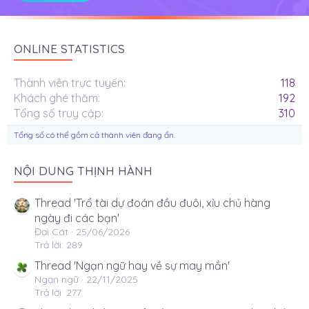
ONLINE STATISTICS
Thành viên trực tuyến
118
Khách ghé thăm
192
Tổng số truy cập
310
Tổng số có thể gồm cả thành viên đang ẩn.
NỘI DUNG THỊNH HÀNH
Thread 'Trổ tài dự đoán đầu đuôi, xỉu chủ hàng
ngày đi các bạn'
Đại Cát
25/06/2026
Trả lời: 289
Thread 'Ngạn ngữ hay về sự may mắn'
Ngạn ngữ
22/11/2025
Trả lời: 277