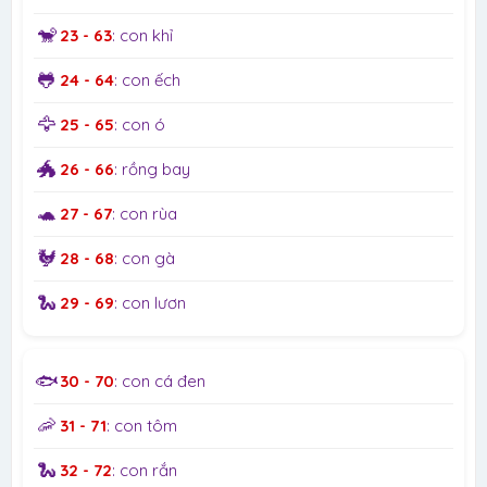
🐒
23 - 63
: con khỉ
🐸
24 - 64
: con ếch
🦅
25 - 65
: con ó
🐲
26 - 66
: rồng bay
🐢
27 - 67
: con rùa
🐓
28 - 68
: con gà
🐍
29 - 69
: con lươn
🐟
30 - 70
: con cá đen
🦐
31 - 71
: con tôm
🐍
32 - 72
: con rắn