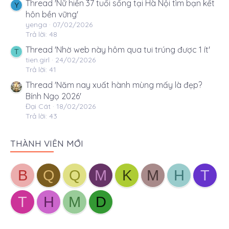
Thread 'Nữ hiền 37 tuổi sống tại Hà Nội tìm bạn kết
Y
hôn bền vững'
yenga
07/02/2026
Trả lời: 48
Thread 'Nhờ web này hôm qua tui trúng được 1 ít'
T
tien.girl
24/02/2026
Trả lời: 41
Thread 'Năm nay xuất hành mùng mấy là đẹp?
Bính Ngọ 2026'
Đại Cát
18/02/2026
Trả lời: 43
THÀNH VIÊN MỚI
B
Q
Q
M
K
M
H
T
T
H
M
D