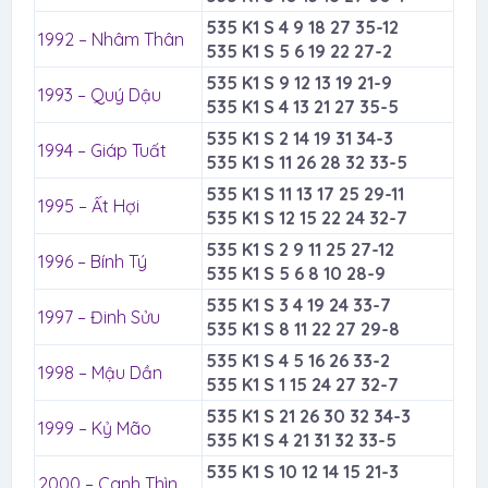
535 K1 S 4 9 18 27 35-12
1992 – Nhâm Thân
535 K1 S 5 6 19 22 27-2
535 K1 S 9 12 13 19 21-9
1993 – Quý Dậu
535 K1 S 4 13 21 27 35-5
535 K1 S 2 14 19 31 34-3
1994 – Giáp Tuất
535 K1 S 11 26 28 32 33-5
535 K1 S 11 13 17 25 29-11
1995 – Ất Hợi
535 K1 S 12 15 22 24 32-7
535 K1 S 2 9 11 25 27-12
1996 – Bính Tý
535 K1 S 5 6 8 10 28-9
535 K1 S 3 4 19 24 33-7
1997 – Đinh Sửu
535 K1 S 8 11 22 27 29-8
535 K1 S 4 5 16 26 33-2
1998 – Mậu Dần
535 K1 S 1 15 24 27 32-7
535 K1 S 21 26 30 32 34-3
1999 – Kỷ Mão
535 K1 S 4 21 31 32 33-5
535 K1 S 10 12 14 15 21-3
2000 – Canh Thìn