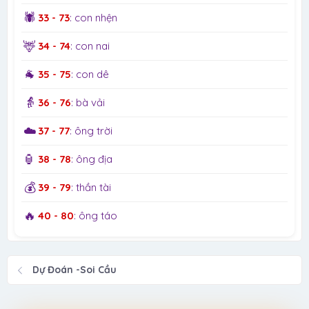
🕷️
33 - 73
: con nhện
🦌
34 - 74
: con nai
🐐
35 - 75
: con dê
👵
36 - 76
: bà vải
☁️
37 - 77
: ông trời
🏮
38 - 78
: ông địa
💰
39 - 79
: thần tài
🔥
40 - 80
: ông táo
Dự Đoán -Soi Cầu