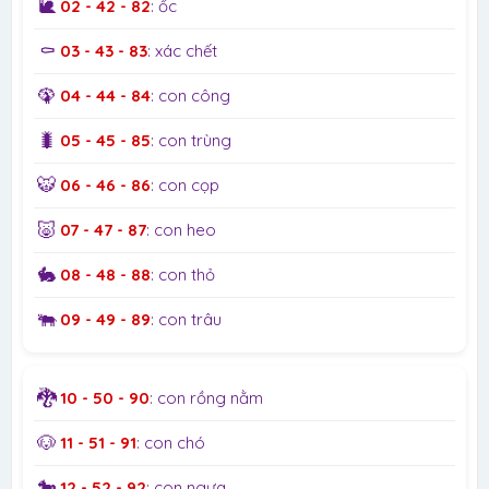
🐌
02 - 42 - 82
: ốc
⚰️
03 - 43 - 83
: xác chết
🦚
04 - 44 - 84
: con công
🐛
05 - 45 - 85
: con trùng
🐯
06 - 46 - 86
: con cọp
🐷
07 - 47 - 87
: con heo
🐇
08 - 48 - 88
: con thỏ
🐃
09 - 49 - 89
: con trâu
🐉
10 - 50 - 90
: con rồng nằm
🐶
11 - 51 - 91
: con chó
🐎
12 - 52 - 92
: con ngựa