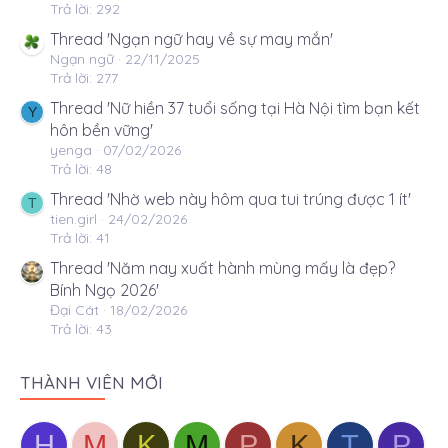
Trả lời: 292
Thread 'Ngạn ngữ hay về sự may mắn'
Ngạn ngữ
22/11/2025
Trả lời: 277
Thread 'Nữ hiền 37 tuổi sống tại Hà Nội tìm bạn kết
Y
hôn bền vững'
yenga
07/02/2026
Trả lời: 48
Thread 'Nhờ web này hôm qua tui trúng được 1 ít'
T
tien.girl
24/02/2026
Trả lời: 41
Thread 'Năm nay xuất hành mùng mấy là đẹp?
Bính Ngọ 2026'
Đại Cát
18/02/2026
Trả lời: 43
THÀNH VIÊN MỚI
H
M
K
M
P
K
T
P