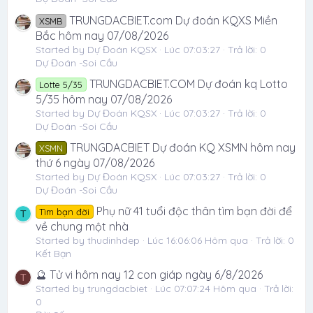
TRUNGDACBIET.com Dự đoán KQXS Miền
XSMB
Bắc hôm nay 07/08/2026
Started by Dự Đoán KQSX
Lúc 07:03:27
Trả lời: 0
Dự Đoán -Soi Cầu
TRUNGDACBIET.COM Dự đoán kq Lotto
Lotte 5/35
5/35 hôm nay 07/08/2026
Started by Dự Đoán KQSX
Lúc 07:03:27
Trả lời: 0
Dự Đoán -Soi Cầu
TRUNGDACBIET Dự đoán KQ XSMN hôm nay
XSMN
thứ 6 ngày 07/08/2026
Started by Dự Đoán KQSX
Lúc 07:03:27
Trả lời: 0
Dự Đoán -Soi Cầu
Phụ nữ 41 tuổi độc thân tìm bạn đời để
Tìm bạn đời
T
về chung một nhà
Started by thudinhdep
Lúc 16:06:06 Hôm qua
Trả lời: 0
Kết Bạn
🔮 Tử vi hôm nay 12 con giáp ngày 6/8/2026
T
Started by trungdacbiet
Lúc 07:07:24 Hôm qua
Trả lời:
0