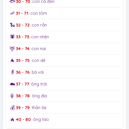
🐟
30 - 70
: con cá đen
🦐
31 - 71
: con tôm
🐍
32 - 72
: con rắn
🕷️
33 - 73
: con nhện
🦌
34 - 74
: con nai
🐐
35 - 75
: con dê
👵
36 - 76
: bà vải
☁️
37 - 77
: ông trời
🏮
38 - 78
: ông địa
💰
39 - 79
: thần tài
🔥
40 - 80
: ông táo