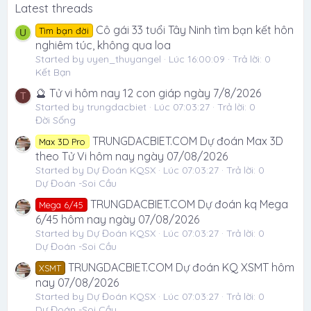
Latest threads
Cô gái 33 tuổi Tây Ninh tìm bạn kết hôn
Tìm bạn đời
U
nghiêm túc, không qua loa
Started by uyen_thuyangel
Lúc 16:00:09
Trả lời: 0
Kết Bạn
🔮 Tử vi hôm nay 12 con giáp ngày 7/8/2026
T
Started by trungdacbiet
Lúc 07:03:27
Trả lời: 0
Đời Sống
TRUNGDACBIET.COM Dự đoán Max 3D
Max 3D Pro
theo Tử Vi hôm nay ngày 07/08/2026
Started by Dự Đoán KQSX
Lúc 07:03:27
Trả lời: 0
Dự Đoán -Soi Cầu
TRUNGDACBIET.COM Dự đoán kq Mega
Mega 6/45
6/45 hôm nay ngày 07/08/2026
Started by Dự Đoán KQSX
Lúc 07:03:27
Trả lời: 0
Dự Đoán -Soi Cầu
TRUNGDACBIET.COM Dự đoán KQ XSMT hôm
XSMT
nay 07/08/2026
Started by Dự Đoán KQSX
Lúc 07:03:27
Trả lời: 0
Dự Đoán -Soi Cầu