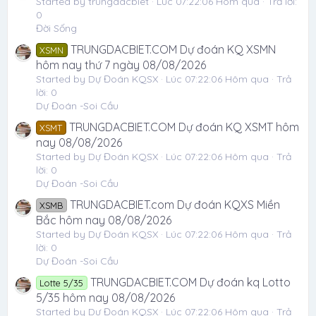
Started by trungdacbiet
Lúc 07:22:06 Hôm qua
Trả lời:
0
Đời Sống
TRUNGDACBIET.COM Dự đoán KQ XSMN
XSMN
hôm nay thứ 7 ngày 08/08/2026
Started by Dự Đoán KQSX
Lúc 07:22:06 Hôm qua
Trả
lời: 0
Dự Đoán -Soi Cầu
TRUNGDACBIET.COM Dự đoán KQ XSMT hôm
XSMT
nay 08/08/2026
Started by Dự Đoán KQSX
Lúc 07:22:06 Hôm qua
Trả
lời: 0
Dự Đoán -Soi Cầu
TRUNGDACBIET.com Dự đoán KQXS Miền
XSMB
Bắc hôm nay 08/08/2026
Started by Dự Đoán KQSX
Lúc 07:22:06 Hôm qua
Trả
lời: 0
Dự Đoán -Soi Cầu
TRUNGDACBIET.COM Dự đoán kq Lotto
Lotte 5/35
5/35 hôm nay 08/08/2026
Started by Dự Đoán KQSX
Lúc 07:22:06 Hôm qua
Trả