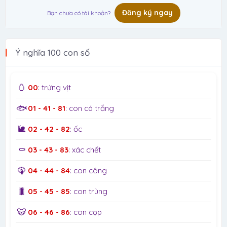
Đăng ký ngay
Bạn chưa có tài khoản?
Ý nghĩa 100 con số
🥚
00
: trứng vịt
🐟
01 - 41 - 81
: con cá trắng
🐌
02 - 42 - 82
: ốc
⚰️
03 - 43 - 83
: xác chết
🦚
04 - 44 - 84
: con công
🐛
05 - 45 - 85
: con trùng
🐯
06 - 46 - 86
: con cọp