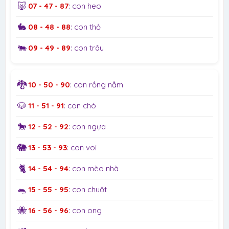
🐷
07 - 47 - 87
: con heo
🐇
08 - 48 - 88
: con thỏ
🐃
09 - 49 - 89
: con trâu
🐉
10 - 50 - 90
: con rồng nằm
🐶
11 - 51 - 91
: con chó
🐎
12 - 52 - 92
: con ngựa
🐘
13 - 53 - 93
: con voi
🐈
14 - 54 - 94
: con mèo nhà
🐀
15 - 55 - 95
: con chuột
🐝
16 - 56 - 96
: con ong